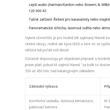
Lepší audio (Harman/Kardon nebo Bowers & Wilkin
120 000 Kč.
Tažné zařízení
: Řešení pro karavanisty nebo majitel
Panoramatická střecha, laserová světla nebo atmos
Hybrid xDrive50e je pro hodně lidí zajímavý hlavně kvů
citelné úlevy), reálně ale bývá těžší a žere víc ve vyšš
většina lidí pořád volí diesel.
Důrazně doporučuju při objednání připravit si konkré
praxe platí: pokud tě zajímá hlavně "za kolik to dost
350 až 450 tisíc nad katalogovým základem.
Základní výbava
Pří
Komfortní sedadla, 4zónová klimatizace,
M S
parkovací kamera
Pan