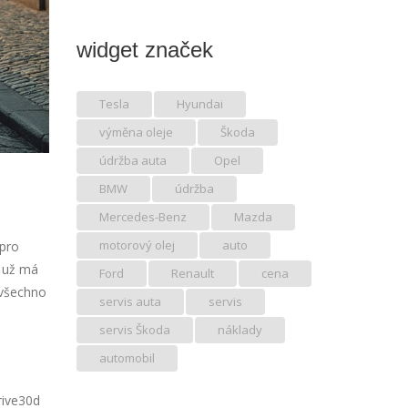
widget značek
Tesla
Hyundai
výměna oleje
Škoda
údržba auta
Opel
BMW
údržba
Mercedes-Benz
Mazda
motorový olej
auto
 pro
y už má
Ford
Renault
cena
 všechno
servis auta
servis
servis Škoda
náklady
automobil
rive30d