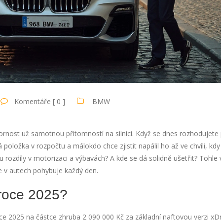
Komentáře [ 0 ]
BMW
ornost už samotnou přítomností na silnici. Když se dnes rozhodujete
 položka v rozpočtu a málokdo chce zjistit napálil ho až ve chvíli, kd
ou rozdíly v motorizaci a výbavách? A kde se dá solidně ušetřit? Tohle
 se v autech pohybuje každý den.
 roce 2025?
roce 2025 na částce zhruba 2 090 000 Kč za základní naftovou verzi xD