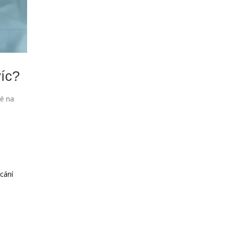
víc?
né na
ncání