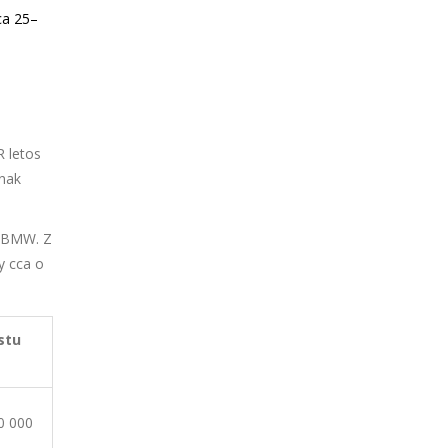
ca 25–
R letos
inak
u BMW. Z
y cca o
stu
0 000