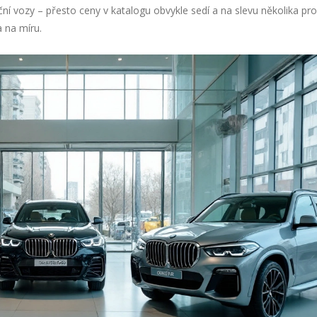
 vozy – přesto ceny v katalogu obvykle sedí a na slevu několika pro
a na míru.