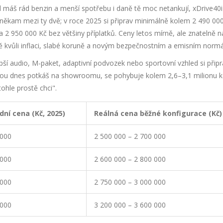
áš rád benzin a menší spotřebu i daně tě moc netankují, xDrive40i 
 někam mezi ty dvě; v roce 2025 si připrav minimálně kolem 2 490 000
a 2 950 000 Kč bez většiny příplatků. Ceny letos mírně, ale znatelně n
vně kvůli inflaci, slabé koruně a novým bezpečnostním a emisním norm
epší audio, M-paket, adaptivní podvozek nebo sportovní vzhled si připr
kterou dnes potkáš na showroomu, se pohybuje kolem 2,6–3,1 milionu k
tohle prostě chci".
dní cena (Kč, 2025)
Reálná cena běžné konfigurace (Kč)
 000
2 500 000 – 2 700 000
 000
2 600 000 – 2 800 000
 000
2 750 000 – 3 000 000
 000
3 200 000 – 3 600 000