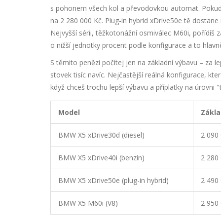
s pohonem všech kol a převodovkou automat. Pokud m
na 2 280 000 Kč. Plug-in hybrid xDrive50e tě dostane
Nejvyšší sérii, těžkotonážní osmiválec M60i, pořídíš z
o nižší jednotky procent podle konfigurace a to hla
S těmito penězi počítej jen na základní výbavu – za l
stovek tisíc navíc. Nejčastější reálná konfigurace, 
když chceš trochu lepší výbavu a příplatky na úrovni "
Model
Zákla
BMW X5 xDrive30d (diesel)
2 090
BMW X5 xDrive40i (benzín)
2 280
BMW X5 xDrive50e (plug-in hybrid)
2 490
BMW X5 M60i (V8)
2 950