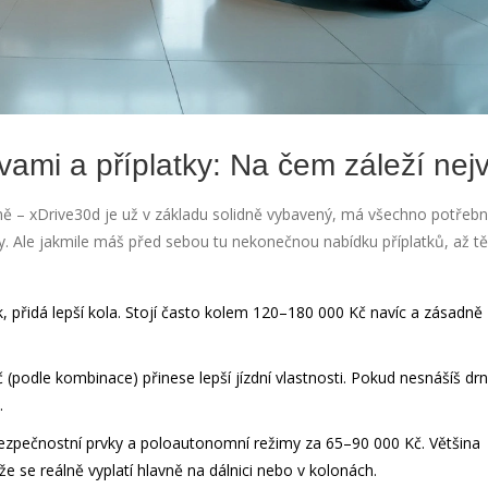
vami a příplatky: Na čem záleží nej
jasně – xDrive30d je už v základu solidně vybavený, má všechno potřeb
dy. Ale jakmile máš před sebou tu nekonečnou nabídku příplatků, až tě
, přidá lepší kola. Stojí často kolem 120–180 000 Kč navíc a zásadně
 (podle kombinace) přinese lepší jízdní vlastnosti. Pokud nesnášíš dr
.
 bezpečnostní prvky a poloautonomní režimy za 65–90 000 Kč. Většina
e se reálně vyplatí hlavně na dálnici nebo v kolonách.