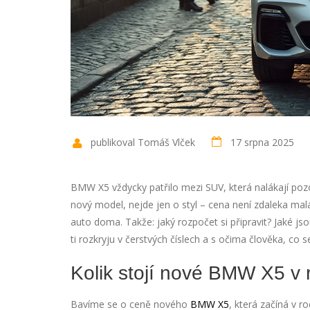
publikoval Tomáš Vlček
17 srpna 2025
BMW X5 vždycky patřilo mezi SUV, která nalákají poz
nový model, nejde jen o styl – cena není zdaleka malá
auto doma. Takže: jaký rozpočet si připravit? Jaké js
ti rozkryju v čerstvých číslech a s očima člověka, co
Kolik stojí nové BMW X5 v
Bavíme se o ceně nového
BMW X5
, která začíná v 