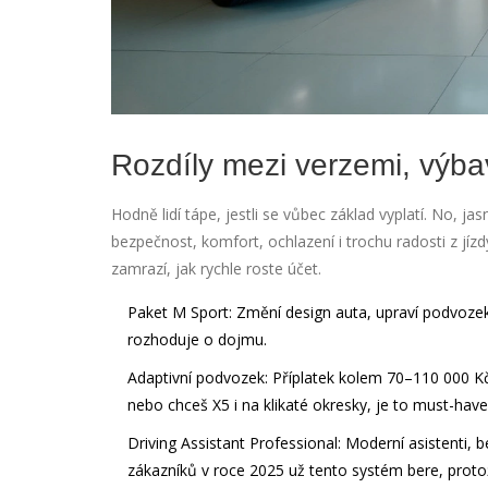
Rozdíly mezi verzemi, výba
Hodně lidí tápe, jestli se vůbec základ vyplatí. No, 
bezpečnost, komfort, ochlazení i trochu radosti z jíz
zamrazí, jak rychle roste účet.
Paket M Sport
: Změní design auta, upraví podvozek
rozhoduje o dojmu.
Adaptivní podvozek
: Příplatek kolem 70–110 000 Kč
nebo chceš X5 i na klikaté okresky, je to must-have
Driving Assistant Professional
: Moderní asistenti,
zákazníků v roce 2025 už tento systém bere, protož