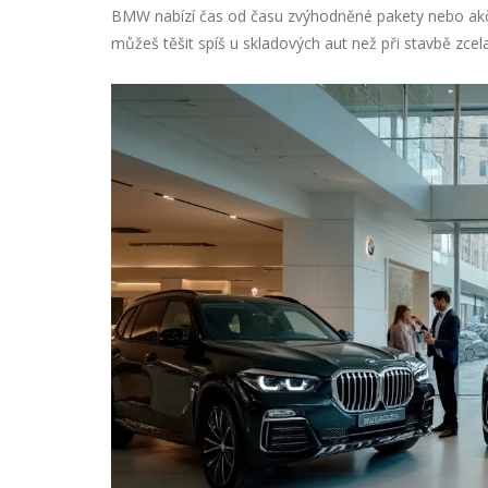
BMW nabízí čas od času zvýhodněné pakety nebo akční
můžeš těšit spíš u skladových aut než při stavbě zcel