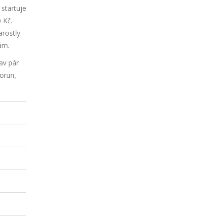
startuje
 Kč.
arostly
ám.
av pár
orun,