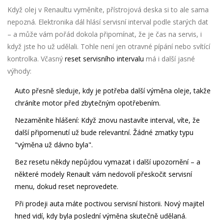
Když olej v Renaultu vyměníte, přístrojová deska si to ale sama
nepozná. Elektronika dál hlásí servisní interval podle starých dat
– a může vám pořád dokola připomínat, že je čas na servis, i
když jste ho už udělali. Tohle není jen otravné pípání nebo svítící
kontrolka. Včasný
reset servisního intervalu
má i další jasné
výhody:
Auto přesně sleduje, kdy je potřeba další výměna oleje, takže
chráníte motor před zbytečným opotřebením.
Nezaměníte hlášení: Když znovu nastavíte interval, víte, že
další připomenutí už bude relevantní. Žádné zmatky typu
"výměna už dávno byla".
Bez resetu někdy nepůjdou vymazat i další upozornění – a
některé modely Renault vám nedovolí přeskočit servisní
menu, dokud reset neprovedete.
Při prodeji auta máte poctivou servisní historii. Nový majitel
hned vidí, kdy byla poslední výměna skutečně udělaná.