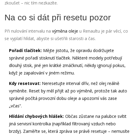
zkoušet – nic tím nezkazíte.
Na co si dát při resetu pozor
Při nulování intervalu na
výměna oleje
u Renaultu je pár věcí, co
se vyplatí hlídat, abyste si ušetřili starosti a čas.
Pořadí tlačítek:
Mějte jistotu, že opravdu dodržujete
správné pořadí stisknutí tlačítek. Některé modely potřebují
dlouhý stisk, jiné jen krátké zmáčknutí, někdy ignorují pokus,
když je zapalování v jiném režimu.
Kdy resetovat:
Neresetujte interval dřív, než olej reálně
vyměníte. Reset by měl přijít až po výměně, protože tak auto
správně počítá provozní dobu oleje a upozorní vás zase
„včas“.
Hlídání chybových hlášek:
Občas zůstane na palubce svítit
jiná servisní kontrolka (například filtrovaný vzduch nebo
brzdy). Zaměřte se, která zpráva se právě resetuje – nemusíte