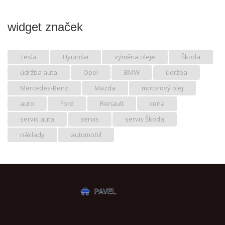
widget značek
Tesla
Hyundai
výměna oleje
Škoda
údržba auta
Opel
BMW
údržba
Mercedes-Benz
Mazda
motorový olej
auto
Ford
Renault
cena
servis auta
servis
servis Škoda
náklady
automobil