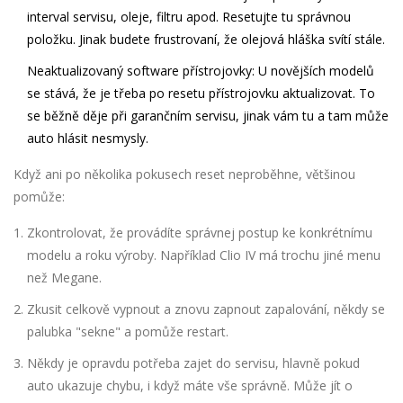
interval servisu, oleje, filtru apod. Resetujte tu správnou
položku. Jinak budete frustrovaní, že olejová hláška svítí stále.
Neaktualizovaný software přístrojovky:
U novějších modelů
se stává, že je třeba po resetu přístrojovku aktualizovat. To
se běžně děje při garančním servisu, jinak vám tu a tam může
auto hlásit nesmysly.
Když ani po několika pokusech reset neproběhne, většinou
pomůže:
Zkontrolovat, že provádíte správnej postup ke konkrétnímu
modelu a roku výroby. Například Clio IV má trochu jiné menu
než Megane.
Zkusit celkově vypnout a znovu zapnout zapalování, někdy se
palubka "sekne" a pomůže restart.
Někdy je opravdu potřeba zajet do servisu, hlavně pokud
auto ukazuje chybu, i když máte vše správně. Může jít o