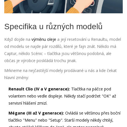
Specifika u různých modelů
Když dojde na
výměnu oleje
a její resetování u Renaultu, model
od modelu se najde pár rozdílů, které je fajn znát. Někdo má
Captur, někdo Scénic – tlačítka jsou většinou podobná, ale
občas je výrobce poskládá trochu jinak.
Mrkneme na nejčastější modely prodávané u nás a kde čekat
hlavní změny:
Renault Clio (IV a V generace):
Tlačítka na páčce pod
volantem nebo vedle displeje. Někdy stačí podržet "OK" až
servisní hlášení zmizí.
Mégane (III až V generace):
Ovládá se většinou přes boční
tlačítko "Menu" nebo "Setup". Starší modely někdy chtějí,