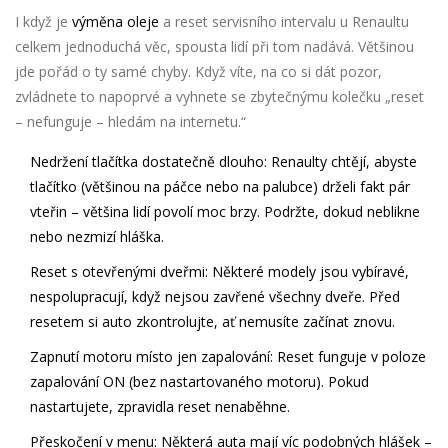
I když je
výměna oleje
a reset servisního intervalu u Renaultu
celkem jednoduchá věc, spousta lidí při tom nadává. Většinou
jde pořád o ty samé chyby. Když víte, na co si dát pozor,
zvládnete to napoprvé a vyhnete se zbytečnýmu kolečku „reset
– nefunguje – hledám na internetu.“
Nedržení tlačítka dostatečně dlouho:
Renaulty chtějí, abyste
tlačítko (většinou na páčce nebo na palubce) drželi fakt pár
vteřin – většina lidí povolí moc brzy. Podržte, dokud neblikne
nebo nezmizí hláška.
Reset s otevřenými dveřmi:
Některé modely jsou vybíravé,
nespolupracují, když nejsou zavřené všechny dveře. Před
resetem si auto zkontrolujte, ať nemusíte začínat znovu.
Zapnutí motoru místo jen zapalování:
Reset funguje v poloze
zapalování ON (bez nastartovaného motoru). Pokud
nastartujete, zpravidla reset nenaběhne.
Přeskočení v menu:
Některá auta mají víc podobných hlášek –