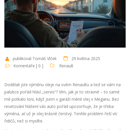
publikoval Tomáš Vlček
29 května 2025
Komentáře [ 0 ]
Renault
Dodělali jste výměnu oleje na svém Renaultu a teď se vám na
palubce pořád hlásí „servis“? Vím, jak je to otravné – to samé
mě potkalo loni, když jsem v garáži měnil olej v Meganu. Bez
resetování hlášení vás auto pořád upozorňuje, že je třeba
výměna, ať už je olej krásně čerstvý. Tenhle problém řeší víc
řidičů, než si myslíte.