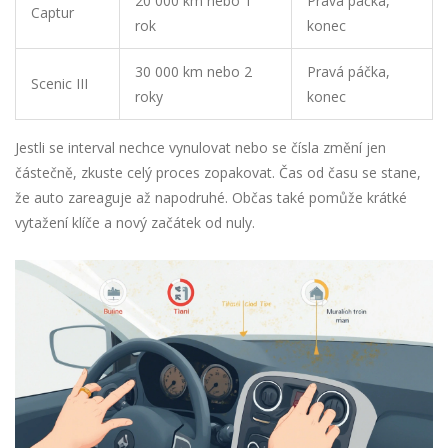
20 000 km nebo 1
Pravá páčka,
Captur
rok
konec
30 000 km nebo 2
Pravá páčka,
Scenic III
roky
konec
Jestli se interval nechce vynulovat nebo se čísla změní jen
částečně, zkuste celý proces zopakovat. Čas od času se stane,
že auto zareaguje až napodruhé. Občas také pomůže krátké
vytažení klíče a nový začátek od nuly.