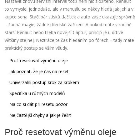
Nastavit znovu servisní interval totiž není nic složitého. Renault
to vymyslel jednoduše, ale v manuálu se někdy hledá jak jehla v
kupce sena. Stačí pár stisků tlačítek a auto zase ukazuje správně
– žádná magie, žádné dílenské zařízení. A pokud máte v rodině
starší Renault nebo třeba novější Captur, princip je u drtivé
většiny stejnej. Neztrácejte čas hledáním po fórech – tady máte
praktický postup se vším všudy.
Proč resetovat výměnu oleje
Jak poznat, že je čas na reset
Univerzální postup krok za krokem
Specifika u různých modelů
Na co si dát při resetu pozor
Nejčastější chyby a jak je řešit
Proč resetovat výměnu oleje