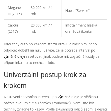
Megane
30 000 km / 1
Nápis "Service"
III (2015)
rok
Captur
20 000 km / 1
Infotainment hláška +
(2017)
rok
oranžová ikonka
Když tedy auto po každém startu otravuje hlášením, nebo
odpočet doběhl na nulu, už víte, že je potřeba interval po
výměně oleje
resetovat. Jinak budete mít zbytečně každý den
připomínku – a to nechce nikdo.
Univerzální postup krok za
krokem
Nastavení servisního intervalu po
výměně oleje
je většinou
otázka dvou minut a žádných šroubováků. Nemusíte být
technik, zvládne to každý. Podle zkušeností řidičů sedmi z deseti