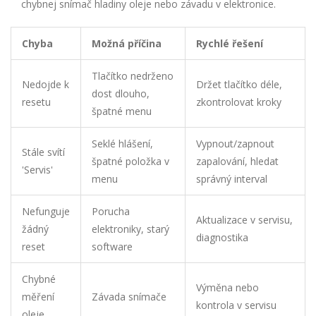
chybnej snímač hladiny oleje nebo závadu v elektronice.
Chyba
Možná příčina
Rychlé řešení
Tlačítko nedrženo
Nedojde k
Držet tlačítko déle,
dost dlouho,
resetu
zkontrolovat kroky
špatné menu
Seklé hlášení,
Vypnout/zapnout
Stále svítí
špatné položka v
zapalování, hledat
'Servis'
menu
správný interval
Nefunguje
Porucha
Aktualizace v servisu,
žádný
elektroniky, starý
diagnostika
reset
software
Chybné
Výměna nebo
měření
Závada snímače
kontrola v servisu
oleje