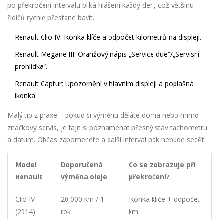
po překročení intervalu bliká hlášení každý den, což většinu
řidičů rychle přestane bavit.
Renault Clio IV: Ikonka klíče a odpočet kilometrů na displeji.
Renault Megane III: Oranžový nápis „Service due“/„Servisní
prohlídka“.
Renault Captur: Upozornění v hlavním displeji a poplašná
ikonka.
Malý tip z praxe – pokud si výměnu děláte doma nebo mimo
značkový servis, je fajn si poznamenat přesný stav tachometru
a datum. Občas zapomenete a další interval pak nebude sedět.
Model
Doporučená
Co se zobrazuje při
Renault
výměna oleje
překročení?
Clio IV
20 000 km / 1
Ikonka klíče + odpočet
(2014)
rok
km