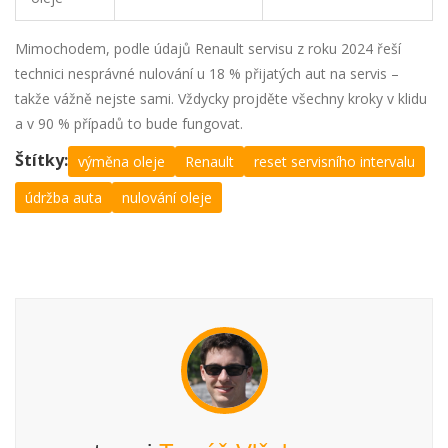
Mimochodem, podle údajů Renault servisu z roku 2024 řeší
technici nesprávné nulování u 18 % přijatých aut na servis –
takže vážně nejste sami. Vždycky projděte všechny kroky v klidu
a v 90 % případů to bude fungovat.
Štítky:
výměna oleje
Renault
reset servisního intervalu
údržba auta
nulování oleje