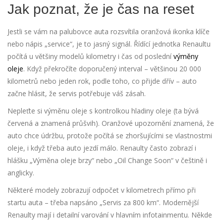
Jak poznat, že je čas na reset
Jestli se vám na palubovce auta rozsvítila oranžová ikonka klíče
nebo nápis „service“, je to jasný signál. Řídící jednotka Renaultu
počítá u většiny modelů kilometry i čas od poslední
výměny
oleje
. Když překročíte doporučený interval – většinou 20 000
kilometrů nebo jeden rok, podle toho, co přijde dřív – auto
začne hlásit, že servis potřebuje váš zásah.
Nepleťte si výměnu oleje s kontrolkou hladiny oleje (ta bývá
červená a znamená průšvih). Oranžové upozornění znamená, že
auto chce údržbu, protože počítá se zhoršujícími se vlastnostmi
oleje, i když třeba auto jezdí málo. Renaulty často zobrazí i
hlášku „Výměna oleje brzy“ nebo „Oil Change Soon“ v češtině i
anglicky.
Některé modely zobrazují odpočet v kilometrech přímo při
startu auta – třeba napsáno „Servis za 800 km“. Modernější
Renaulty mají i detailní varování v hlavním infotainmentu. Někde