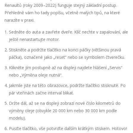
Renaultů (roky 2009–2022) funguje stejný základní postup.
Přehledně vám ho tady popíšu, včetně malých tipů, na které
narazíte v praxi.
Sedněte do auta a zavřete dveře. Klíč nechte v zapalování, ale
ještě nenastartujte motor.
Stiskněte a podržte tlačítko na konci páčky (většinou pravá
páčka), označené jako „reset“ nebo se symbolem čtverečku.
Klikněte jím postupně až na displeji najdete hlášení „Servis“
nebo „Výměna oleje nutná“.
Jakmile jste na této obrazovce, podržte tlačítko stisknuté. Po
pár vteřinách začne interval blikat.
Držte dál, až se na displeji zobrazí nové číslo kilometrů do
výměny oleje (obvykle 20 000 km nebo 30 000 km podle
modelu).
Pusťte tlačítko, vše potvrďte dalším krátkým stiskem. Hotovo!