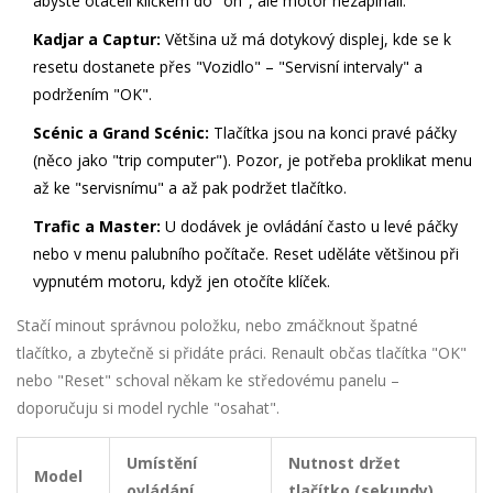
abyste otáčeli klíčkem do "on", ale motor nezapínali.
Kadjar a Captur:
Většina už má dotykový displej, kde se k
resetu dostanete přes "Vozidlo" – "Servisní intervaly" a
podržením "OK".
Scénic a Grand Scénic:
Tlačítka jsou na konci pravé páčky
(něco jako "trip computer"). Pozor, je potřeba proklikat menu
až ke "servisnímu" a až pak podržet tlačítko.
Trafic a Master:
U dodávek je ovládání často u levé páčky
nebo v menu palubního počítače. Reset uděláte většinou při
vypnutém motoru, když jen otočíte klíček.
Stačí minout správnou položku, nebo zmáčknout špatné
tlačítko, a zbytečně si přidáte práci. Renault občas tlačítka "OK"
nebo "Reset" schoval někam ke středovému panelu –
doporučuju si model rychle "osahat".
Umístění
Nutnost držet
Model
ovládání
tlačítko (sekundy)