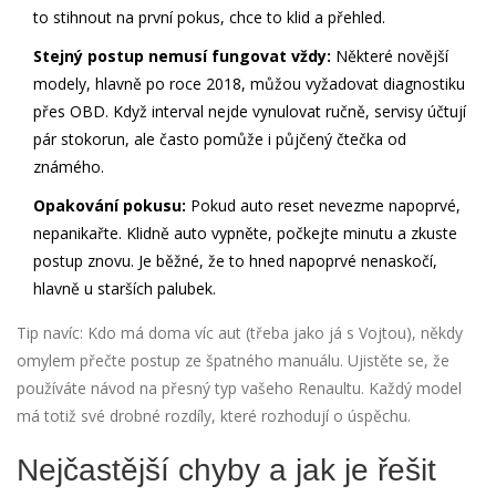
to stihnout na první pokus, chce to klid a přehled.
Stejný postup nemusí fungovat vždy:
Některé novější
modely, hlavně po roce 2018, můžou vyžadovat diagnostiku
přes OBD. Když interval nejde vynulovat ručně, servisy účtují
pár stokorun, ale často pomůže i půjčený čtečka od
známého.
Opakování pokusu:
Pokud auto reset nevezme napoprvé,
nepanikařte. Klidně auto vypněte, počkejte minutu a zkuste
postup znovu. Je běžné, že to hned napoprvé nenaskočí,
hlavně u starších palubek.
Tip navíc: Kdo má doma víc aut (třeba jako já s Vojtou), někdy
omylem přečte postup ze špatného manuálu. Ujistěte se, že
používáte návod na přesný typ vašeho Renaultu. Každý model
má totiž své drobné rozdíly, které rozhodují o úspěchu.
Nejčastější chyby a jak je řešit