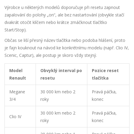
Výrobce u některých modelů doporučuje při resetu zapnout
zapalování do polohy „on“, ale bez nastartování (obvykle stačí
dvakrát otočit klíčem nebo krátce zmáčknout tlačítko
Start/Stop).
Občas se liší přesný název tlačítka nebo podoba hlášení, proto
je fajn kouknout na návod ke konkrétnímu modelu (např. Clio IV,
Scenic, Captur), ale postup je skoro vždy stejný.
Model
Obvyklý interval po
Pozice reset
Renault
resetu
tlačítka
Megane
30 000 km nebo 2
Pravá páčka,
3/4
roky
konec
30 000 km nebo 2
Pravá páčka,
Clio IV
roky
konec