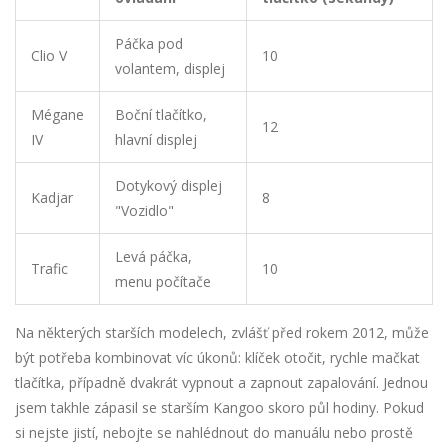
Páčka pod
Clio V
10
volantem, displej
Mégane
Boční tlačítko,
12
IV
hlavní displej
Dotykový displej
Kadjar
8
"Vozidlo"
Levá páčka,
Trafic
10
menu počítače
Na některých starších modelech, zvlášť před rokem 2012, může
být potřeba kombinovat víc úkonů: klíček otočit, rychle mačkat
tlačítka, případně dvakrát vypnout a zapnout zapalování. Jednou
jsem takhle zápasil se starším Kangoo skoro půl hodiny. Pokud
si nejste jistí, nebojte se nahlédnout do manuálu nebo prostě