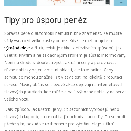
Tipy pro úsporu peněz
Správná péče o automobil nemusí nutně znamenat, že musíte
vždy vynaložit velké částky peněz. Když se rozhodujete o
výměně oleje
a filtrů, existuje několik efektivních způsobů, jak
ušetřit. Prvním a nejzákladnějším krokem je zůstat informovaný.
Není na škodu si dopředu zjistit aktuální ceny a porovnávat
různé nabídky nejen v místní oblasti, ale také online. Ceny
servisu se mohou značně lišit v závislosti na lokalitě a reputaci
servisu. Navíc, občas se slevové akce objevují na internetových
slevových portálech, kde můžete najít výhodné nabídky na servis
vašeho vozu.
Další způsob, jak ušetřit, je využít sezónních výprodejů nebo
slevových kupónů, které nabízejí obchody s autodíly. To se hodí
především, pokud se rozhodnete pro výměnu oleje a filtrů