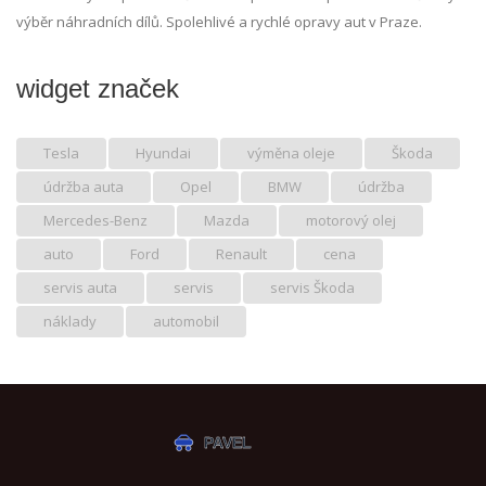
výběr náhradních dílů. Spolehlivé a rychlé opravy aut v Praze.
widget značek
Tesla
Hyundai
výměna oleje
Škoda
údržba auta
Opel
BMW
údržba
Mercedes-Benz
Mazda
motorový olej
auto
Ford
Renault
cena
servis auta
servis
servis Škoda
náklady
automobil