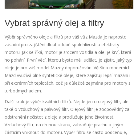
Vybrat správný olej a filtry
Výběr správného oleje a filtrů pro váš vůz Mazda je naprosto
zásadní pro zajištění dlouhodobé spolehlivosti a efektivity
motoru. Jak se říká, motor je srdcem vozidla a olej je krví, která
ho pohání. První věcí, kterou byste měli udělat, je zjistit, jaký typ
oleje je pro váš model Mazdy doporučován. Většina moderních
Mazd využívá plně syntetické oleje, které zajišťují lepší mazání i
při extrémních teplotách, což je důležité zejména pro motory s
turbodmychadlem.
Další krok je výběr kvalitních filtrů. Nejde jen o olejový filtr, ale
také o vzduchový a palivový filtr. Olejový filtr je zodpovědný za
odstranění nečistot z oleje a prodlužuje jeho životnost.
Vzduchový filtr, na druhou stranu, zabraňuje prachu a jiným
částicím vniknout do motoru. Výběr filtru se často podceňuje,