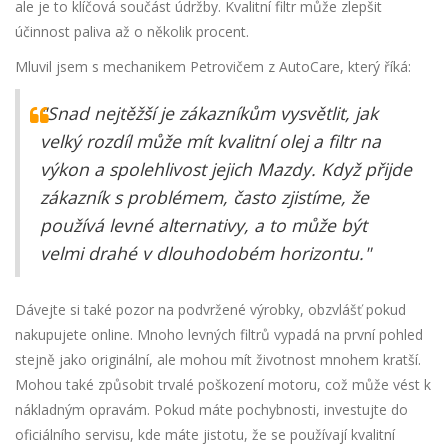
ale je to klíčová součást údržby. Kvalitní filtr může zlepšit
účinnost paliva až o několik procent.
Mluvil jsem s mechanikem Petrovičem z AutoCare, který říká:
"Snad nejtěžší je zákazníkům vysvětlit, jak
velký rozdíl může mít kvalitní olej a filtr na
výkon a spolehlivost jejich Mazdy. Když přijde
zákazník s problémem, často zjistíme, že
používá levné alternativy, a to může být
velmi drahé v dlouhodobém horizontu."
Dávejte si také pozor na podvržené výrobky, obzvlášť pokud
nakupujete online. Mnoho levných filtrů vypadá na první pohled
stejně jako originální, ale mohou mít životnost mnohem kratší.
Mohou také způsobit trvalé poškození motoru, což může vést k
nákladným opravám. Pokud máte pochybnosti, investujte do
oficiálního servisu, kde máte jistotu, že se používají kvalitní