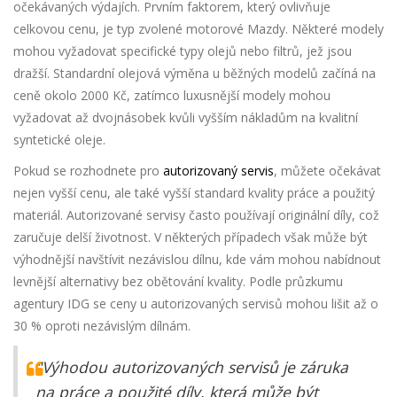
očekávaných výdajích. Prvním faktorem, který ovlivňuje
celkovou cenu, je typ zvolené motorové Mazdy. Některé modely
mohou vyžadovat specifické typy olejů nebo filtrů, jež jsou
dražší. Standardní olejová výměna u běžných modelů začíná na
ceně okolo 2000 Kč, zatímco luxusnější modely mohou
vyžadovat až dvojnásobek kvůli vyšším nákladům na kvalitní
syntetické oleje.
Pokud se rozhodnete pro
autorizovaný servis
, můžete očekávat
nejen vyšší cenu, ale také vyšší standard kvality práce a použitý
materiál. Autorizované servisy často používají originální díly, což
zaručuje delší životnost. V některých případech však může být
výhodnější navštívit nezávislou dílnu, kde vám mohou nabídnout
levnější alternativy bez obětování kvality. Podle průzkumu
agentury IDG se ceny u autorizovaných servisů mohou lišit až o
30 % oproti nezávislým dílnám.
"Výhodou autorizovaných servisů je záruka
na práce a použité díly, která může být