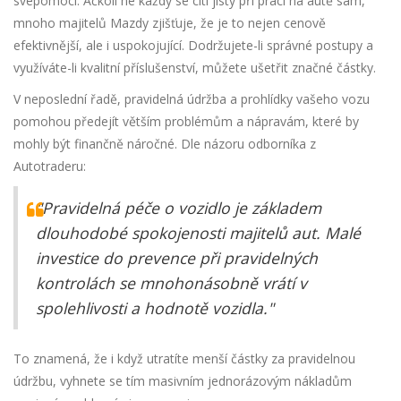
svépomocí. Ačkoli ne každý se cítí jistý při práci na autě sám,
mnoho majitelů Mazdy zjišťuje, že je to nejen cenově
efektivnější, ale i uspokojující. Dodržujete-li správné postupy a
využíváte-li kvalitní příslušenství, můžete ušetřit značné částky.
V neposlední řadě, pravidelná údržba a prohlídky vašeho vozu
pomohou předejít větším problémům a nápravám, které by
mohly být finančně náročné. Dle názoru odborníka z
Autotraderu:
"Pravidelná péče o vozidlo je základem
dlouhodobé spokojenosti majitelů aut. Malé
investice do prevence při pravidelných
kontrolách se mnohonásobně vrátí v
spolehlivosti a hodnotě vozidla."
To znamená, že i když utratíte menší částky za pravidelnou
údržbu, vyhnete se tím masivním jednorázovým nákladům