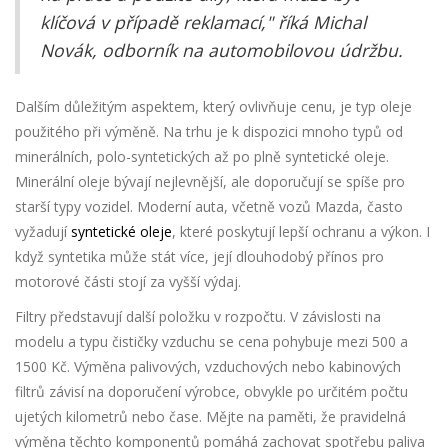
klíčová v případě reklamací," říká Michal
Novák, odborník na automobilovou údržbu.
Dalším důležitým aspektem, který ovlivňuje cenu, je typ oleje
použitého při výměně. Na trhu je k dispozici mnoho typů od
minerálních, polo-syntetických až po plně syntetické oleje.
Minerální oleje bývají nejlevnější, ale doporučují se spíše pro
starší typy vozidel. Moderní auta, včetně vozů Mazda, často
vyžadují
syntetické oleje
, které poskytují lepší ochranu a výkon. I
když syntetika může stát více, její dlouhodobý přínos pro
motorové části stojí za vyšší výdaj.
Filtry představují další položku v rozpočtu. V závislosti na
modelu a typu čističky vzduchu se cena pohybuje mezi 500 a
1500 Kč. Výměna palivových, vzduchových nebo kabinových
filtrů závisí na doporučení výrobce, obvykle po určitém počtu
ujetých kilometrů nebo čase. Mějte na paměti, že pravidelná
výměna těchto komponentů pomáhá zachovat spotřebu paliva