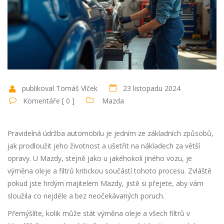
publikoval Tomáš Vlček
23 listopadu 2024
Komentáře [ 0 ]
Mazda
Pravidelná údržba automobilu je jedním ze základních způsobů,
jak prodloužit jeho životnost a ušetřit na nákladech za větší
opravy. U Mazdy, stejně jako u jakéhokoli jiného vozu, je
výměna oleje a filtrů kritickou součástí tohoto procesu. Zvláště
pokud jste hrdým majitelem Mazdy, jistě si přejete, aby vám
sloužila co nejdéle a bez neočekávaných poruch.
Přemýšlíte, kolik může stát výměna oleje a všech filtrů v