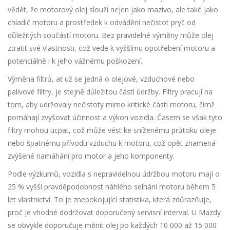
vědět, že motorový olej slouží nejen jako mazivo, ale také jako
chladič motoru a prostředek k odvádění nečistot pryč od
důležitých součástí motoru. Bez pravidelné výměny může olej
ztratit své vlastnosti, což vede k vyššímu opotřebení motoru a
potenciálně i k jeho vážnému poškození.
Výměna filtrů, ať už se jedná o olejové, vzduchové nebo
palivové filtry, je stejně důležitou částí údržby. Filtry pracují na
tom, aby udržovaly nečistoty mimo kritické části motoru, čímž
pomáhají zvyšovat účinnost a výkon vozidla. Časem se však tyto
filtry mohou ucpat, což může vést ke sníženému průtoku oleje
nebo špatnému přívodu vzduchu k motoru, což opět znamená
zvýšené namáhání pro motor a jeho komponenty.
Podle výzkumů, vozidla s nepravidelnou údržbou motoru mají o
25 % vyšší pravděpodobnost náhlého selhání motoru během 5
let vlastnictví. To je znepokojující statistika, která zdůrazňuje,
proč je vhodné dodržovat doporučený servisní interval. U Mazdy
se obvykle doporučuje měnit olej po každých 10 000 až 15 000