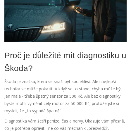
Proč je důležité mít diagnostiku u
Škoda?
Škoda je značka, která se snaží být spolehlivá. Ale i nejlepší
technika se může pokazit. A když se to stane, chyba může být
jen malá - třeba špatný senzor za 500 Kč. Ale bez diagnostiky
byste mohli vyměnit celý motor za 50 000 Kč, protože jste si
mysleli, že „to vypadá špatně“.
Diagnostika vám šetří peníze, čas a nervy. Ukazuje vám přesně,
co je potřeba opravit - ne co vás mechanik „přesvědčí“.