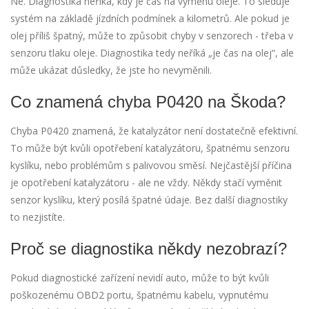
Ne. Diagnostika neříká, kdy je čas na výměnu oleje. To sleduje
systém na základě jízdních podmínek a kilometrů. Ale pokud je
olej příliš špatný, může to způsobit chyby v senzorech - třeba v
senzoru tlaku oleje. Diagnostika tedy neříká „je čas na olej“, ale
může ukázat důsledky, že jste ho nevyměnili.
Co znamená chyba P0420 na Škoda?
Chyba P0420 znamená, že katalyzátor není dostatečně efektivní.
To může být kvůli opotřebení katalyzátoru, špatnému senzoru
kyslíku, nebo problémům s palivovou směsí. Nejčastější příčina
je opotřebení katalyzátoru - ale ne vždy. Někdy stačí vyměnit
senzor kyslíku, který posílá špatné údaje. Bez další diagnostiky
to nezjistíte.
Proč se diagnostika někdy nezobrazí?
Pokud diagnostické zařízení nevidí auto, může to být kvůli
poškozenému OBD2 portu, špatnému kabelu, vypnutému