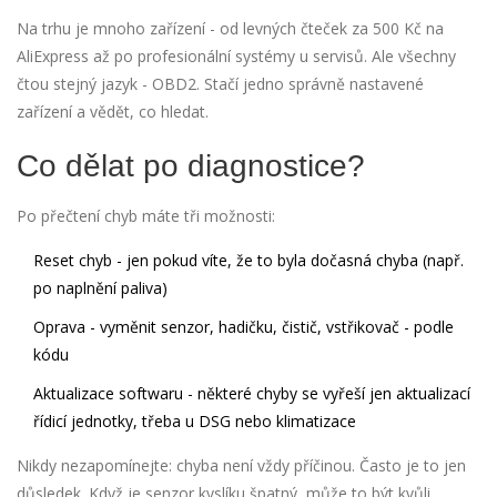
Na trhu je mnoho zařízení - od levných čteček za 500 Kč na
AliExpress až po profesionální systémy u servisů. Ale všechny
čtou stejný jazyk - OBD2. Stačí jedno správně nastavené
zařízení a vědět, co hledat.
Co dělat po diagnostice?
Po přečtení chyb máte tři možnosti:
Reset chyb
- jen pokud víte, že to byla dočasná chyba (např.
po naplnění paliva)
Oprava
- vyměnit senzor, hadičku, čistič, vstřikovač - podle
kódu
Aktualizace softwaru
- některé chyby se vyřeší jen aktualizací
řídicí jednotky, třeba u DSG nebo klimatizace
Nikdy nezapomínejte: chyba není vždy příčinou. Často je to jen
důsledek. Když je senzor kyslíku špatný, může to být kvůli