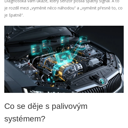
Diagnostika vám ukáže, který senzor posílá špatný signál. A to
je rozdíl mezi „vyměnit něco náhodou“ a „vyměnit přesně to, co
je špatně“.
Co se děje s palivovým
systémem?