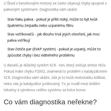
U Škod s benzínovými motory se často objevují chyby spojené s
palivovým systémem. Diagnostika vám ukáže:
Stav tlaku paliva - pokud je příliš nízký, může to být kvůli
špatnému čerpadlu nebo ucpanému filtru
Stav vstřikovačů - jak dlouho trvá jejich otevření, jak moc
paliva vstříkují
Stav čističe par (EVAP systém) - pokud je ucpaný, může to
způsobit chyby i bez viditelného problému
U dieselů je důležitý systém SCR - ten, který snižuje emise NOx.
Pokud máte chybu P2002, znamená to problém s katalyzátorem
SCR. Diagnostika vám ukáže, zda je to kvůli nedostatku AdBlue,
nebo zda je katalyzátor poškozený. To je rozdíl mezi dolitím
tekutiny a výměnou celého systému za tisíce korun.
Co vám diagnostika neřekne?