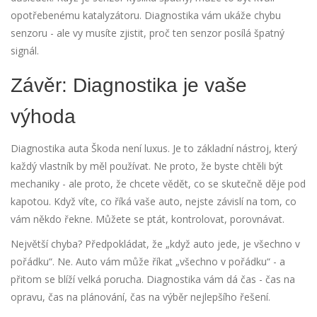
opotřebenému katalyzátoru. Diagnostika vám ukáže chybu
senzoru - ale vy musíte zjistit, proč ten senzor posílá špatný
signál.
Závěr: Diagnostika je vaše
výhoda
Diagnostika auta Škoda není luxus. Je to základní nástroj, který
každý vlastník by měl používat. Ne proto, že byste chtěli být
mechaniky - ale proto, že chcete vědět, co se skutečně děje pod
kapotou. Když víte, co říká vaše auto, nejste závislí na tom, co
vám někdo řekne. Můžete se ptát, kontrolovat, porovnávat.
Největší chyba? Předpokládat, že „když auto jede, je všechno v
pořádku“. Ne. Auto vám může říkat „všechno v pořádku“ - a
přitom se blíží velká porucha. Diagnostika vám dá čas - čas na
opravu, čas na plánování, čas na výběr nejlepšího řešení.