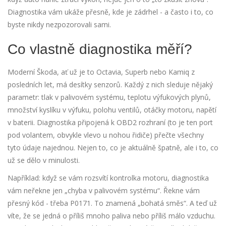
Diagnostika vám ukáže přesně, kde je zádrhel - a často i to, co
byste nikdy nezpozorovali sami.
Co vlastně diagnostika měří?
Moderní Škoda, ať už je to Octavia, Superb nebo Kamiq z
posledních let, má desítky senzorů. Každý z nich sleduje nějaký
parametr: tlak v palivovém systému, teplotu výfukových plynů,
množství kyslíku v výfuku, polohu ventilů, otáčky motoru, napětí
v baterii. Diagnostika připojená k OBD2 rozhraní (to je ten port
pod volantem, obvykle vlevo u nohou řidiče) přečte všechny
tyto údaje najednou. Nejen to, co je aktuálně špatně, ale i to, co
už se dělo v minulosti.
Například: když se vám rozsvítí kontrolka motoru, diagnostika
vám neřekne jen „chyba v palivovém systému“. Řekne vám
přesný kód - třeba P0171. To znamená „bohatá směs“. A teď už
víte, že se jedná o příliš mnoho paliva nebo příliš málo vzduchu.