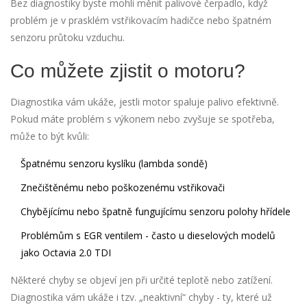
Bez diagnostiky byste mohli měnit palivové čerpadlo, když
problém je v prasklém vstřikovacím hadičce nebo špatném
senzoru průtoku vzduchu.
Co můžete zjistit o motoru?
Diagnostika vám ukáže, jestli motor spaluje palivo efektivně.
Pokud máte problém s výkonem nebo zvyšuje se spotřeba,
může to být kvůli:
Špatnému senzoru kyslíku (lambda sondě)
Znečištěnému nebo poškozenému vstřikovači
Chybějícímu nebo špatně fungujícímu senzoru polohy hřídele
Problémům s EGR ventilem - často u dieselových modelů
jako Octavia 2.0 TDI
Některé chyby se objeví jen při určité teplotě nebo zatížení.
Diagnostika vám ukáže i tzv. „neaktivní“ chyby - ty, které už