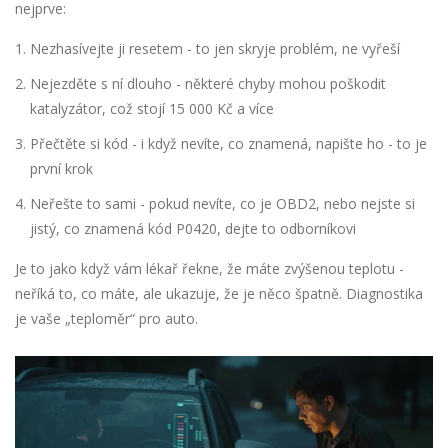
nejprve:
Nezhasívejte ji resetem - to jen skryje problém, ne vyřeší
Nejezděte s ní dlouho - některé chyby mohou poškodit
katalyzátor, což stojí 15 000 Kč a více
Přečtěte si kód - i když nevíte, co znamená, napište ho - to je
první krok
Neřešte to sami - pokud nevíte, co je OBD2, nebo nejste si
jistý, co znamená kód P0420, dejte to odborníkovi
Je to jako když vám lékař řekne, že máte zvýšenou teplotu -
neříká to, co máte, ale ukazuje, že je něco špatně. Diagnostika
je vaše „teploměr“ pro auto.