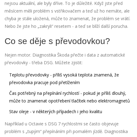
nejsou aktuální, ale byly dříve. To je důležité. Když jste před
měsícem měli problém s vstřikovačem a teď už ho nemáte, ale
chyba je stále uložená, může to znamenat, že problém se vrátí.
Nebo že jste ho „zakryli“ resetem - a teď se blíží další porucha.
Co se děje s převodovkou?
Nejen motor. Diagnostika Škoda přečte i data z automatické
převodovky - třeba DSG. Můžete zjistit:
Teplotu převodovky - příliš vysoká teplota znamená, že
převodovka pracuje pod přetížením
Čas potřebný na přepínání rychlostí - pokud je příliš dlouhý,
může to znamenat opotřebení tlačítek nebo elektromagnetů
Stav oleje - v některých případech i jeho kvalitu
Například u Octavie s DSG 7 rychlostmi se často objevuje
problém s „tupým“ přepínáním při pomalém jízdě. Diagnostika