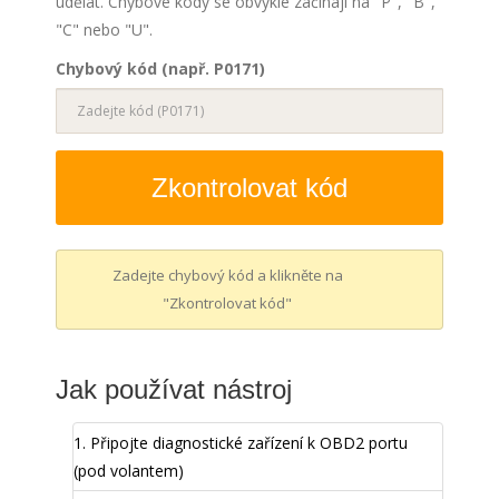
udělat. Chybové kódy se obvykle začínají na "P", "B",
"C" nebo "U".
Chybový kód (např. P0171)
Zkontrolovat kód
Zadejte chybový kód a klikněte na
"Zkontrolovat kód"
Jak používat nástroj
1.
Připojte diagnostické zařízení k OBD2 portu
(pod volantem)