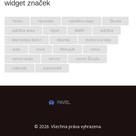
widget značek
Tesla
Hyundai
výměna oleje
Škoda
údržba auta
Opel
BMW
údržba
Mercedes-Benz
Mazda
motorový olej
auto
Ford
Renault
cena
servis auta
servis
servis Škoda
náklady
automobil
© 2026. Všechna práva vyhrazena.