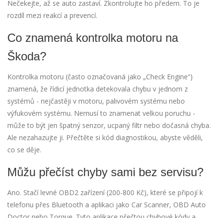
Nečekejte, až se auto zastaví. Zkontrolujte ho předem. To je
rozdíl mezi reakcí a prevencí.
Co znamená kontrolka motoru na
Škoda?
Kontrolka motoru (často označovaná jako „Check Engine“)
znamená, že řídicí jednotka detekovala chybu v jednom z
systémů - nejčastěji v motoru, palivovém systému nebo
výfukovém systému. Nemusí to znamenat velkou poruchu -
může to být jen špatný senzor, ucpaný filtr nebo dočasná chyba.
Ale nezahazujte ji. Přečtěte si kód diagnostikou, abyste věděli,
co se děje.
Můžu přečíst chyby sami bez servisu?
Ano. Stačí levné OBD2 zařízení (200-800 Kč), které se připojí k
telefonu přes Bluetooth a aplikaci jako Car Scanner, OBD Auto
Doctor nebo Torque. Tyto aplikace přečtou chybové kódy a