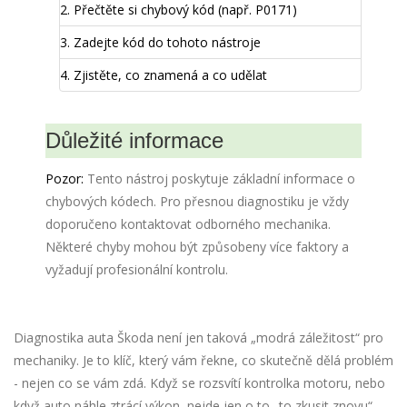
2.
Přečtěte si chybový kód (např. P0171)
3.
Zadejte kód do tohoto nástroje
4.
Zjistěte, co znamená a co udělat
Důležité informace
Pozor:
Tento nástroj poskytuje základní informace o
chybových kódech. Pro přesnou diagnostiku je vždy
doporučeno kontaktovat odborného mechanika.
Některé chyby mohou být způsobeny více faktory a
vyžadují profesionální kontrolu.
Diagnostika auta Škoda není jen taková „modrá záležitost“ pro
mechaniky. Je to klíč, který vám řekne, co skutečně dělá problém
- nejen co se vám zdá. Když se rozsvítí kontrolka motoru, nebo
když auto náhle ztrácí výkon, nejde jen o to „to zkusit znovu“.