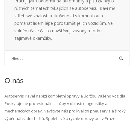
Pracuji jako odborník na automobily a píšu články o
různých tématech týkajících se autoservisu. Baví mě
sdílet své znalosti a zkušenosti s komunitou a
pomáhat lidem lépe porozumět jejich vozidlům. Ve
volném čase často navštěvuji závody a fotím
zajímavé okamžiky.
O nás
Autoservis Pavel nabízí kompletní opravy a údržbu Vašeho vozidla.
Poskytujeme profesionální služby v oblasti diagnostiky a
mechanických oprav. Navštivte nás pro kvalitní pneuservis a široký
výběr náhradních dílů. Spolehlivé a rychlé opravy aut v Praze.