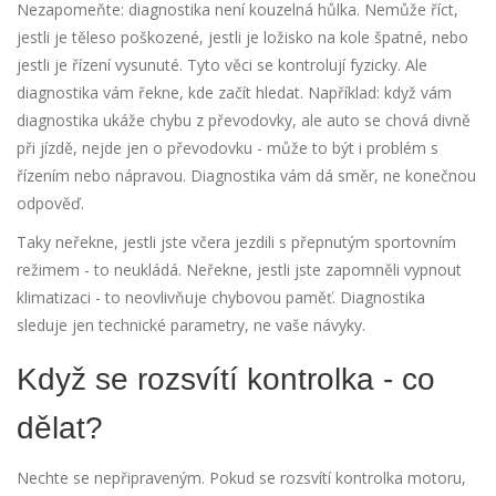
Nezapomeňte: diagnostika není kouzelná hůlka. Nemůže říct,
jestli je těleso poškozené, jestli je ložisko na kole špatné, nebo
jestli je řízení vysunuté. Tyto věci se kontrolují fyzicky. Ale
diagnostika vám řekne, kde začít hledat. Například: když vám
diagnostika ukáže chybu z převodovky, ale auto se chová divně
při jízdě, nejde jen o převodovku - může to být i problém s
řízením nebo nápravou. Diagnostika vám dá směr, ne konečnou
odpověď.
Taky neřekne, jestli jste včera jezdili s přepnutým sportovním
režimem - to neukládá. Neřekne, jestli jste zapomněli vypnout
klimatizaci - to neovlivňuje chybovou paměť. Diagnostika
sleduje jen technické parametry, ne vaše návyky.
Když se rozsvítí kontrolka - co
dělat?
Nechte se nepřipraveným. Pokud se rozsvítí kontrolka motoru,