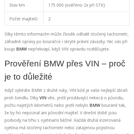
Stav km
175 000 (ověřeno 2x při STK)
Počet majitelů
2
Díky těmto informacím může člověk odhalit stočený tachometr,
záhadné opravy po bouračce i skryté právní závazky. Nic vás při
koupi
BMW
nepřekvapí, když VIN opravdu rozklíčujete.
Prověření BMW přes VIN – proč
je to důležité
Když vybíráte BMW z druhé ruky, VIN kód je vaše nejlepší zbraň
proti švindlu. Díky
VIN
víte, jestli prodávající nekecá o původu,
počtu najetých kilometrů nebo jestli nebylo
BMW
bourané tak,
že by ho nepoznal ani původní majitel. V dnešní době jsou
podvody na trhu s ojetinami běžné. Každá druhá inzerovaná
ojetina má stočený tachometr nebo zatajenou pojistnou