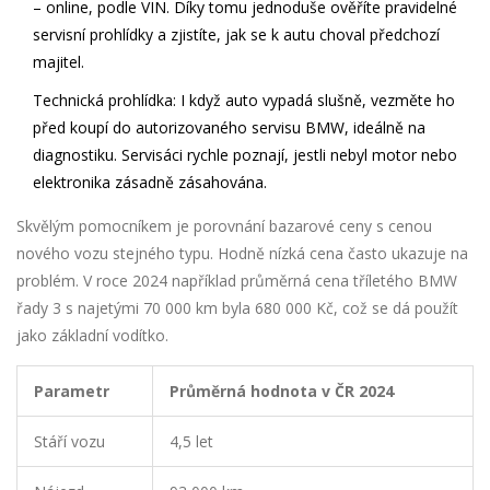
– online, podle VIN. Díky tomu jednoduše ověříte pravidelné
servisní prohlídky a zjistíte, jak se k autu choval předchozí
majitel.
Technická prohlídka
: I když auto vypadá slušně, vezměte ho
před koupí do autorizovaného servisu
BMW
, ideálně na
diagnostiku. Servisáci rychle poznají, jestli nebyl motor nebo
elektronika zásadně zásahována.
Skvělým pomocníkem je porovnání bazarové ceny s cenou
nového vozu stejného typu. Hodně nízká cena často ukazuje na
problém. V roce 2024 například průměrná cena tříletého BMW
řady 3 s najetými 70 000 km byla 680 000 Kč, což se dá použít
jako základní vodítko.
Parametr
Průměrná hodnota v ČR 2024
Stáří vozu
4,5 let