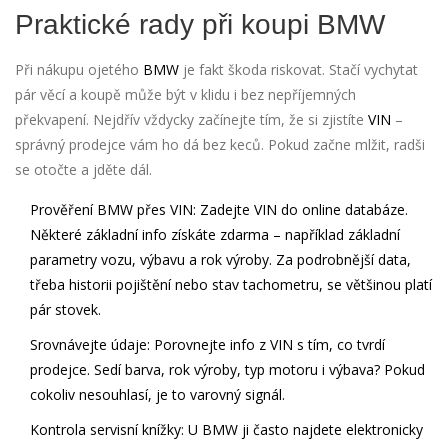
Praktické rady při koupi BMW
Při nákupu ojetého
BMW
je fakt škoda riskovat. Stačí vychytat
pár věcí a koupě může být v klidu i bez nepříjemných
překvapení. Nejdřív vždycky začínejte tím, že si zjistíte
VIN
–
správný prodejce vám ho dá bez keců. Pokud začne mlžit, radši
se otočte a jděte dál.
Prověření
BMW
přes VIN
: Zadejte VIN do online databáze.
Některé základní info získáte zdarma – například základní
parametry vozu, výbavu a rok výroby. Za podrobnější data,
třeba historii pojištění nebo stav tachometru, se většinou platí
pár stovek.
Srovnávejte údaje
: Porovnejte info z VIN s tím, co tvrdí
prodejce. Sedí barva, rok výroby, typ motoru i výbava? Pokud
cokoliv nesouhlasí, je to varovný signál.
Kontrola servisní knížky
: U
BMW
ji často najdete elektronicky