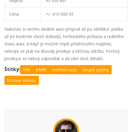
Nájezd
93 000 km
Cena
+/- 610 000 Kč
Nakonec si nechte ideálně auto přepsat až po obhlídce: platíte
až po kontrole všech dokladů, technického průkazu a reálného
stavu auta. A když je možné chytit předchozího majitele,
nebojte se ptát na důvody prodeje a běžnou údržbu. Poctivý
prodejce se nebojí odpovídat a dá vám dost detailů.
Štítky:
VIN
BMW
ověření vozu
koupě ojetiny
historie vozidla