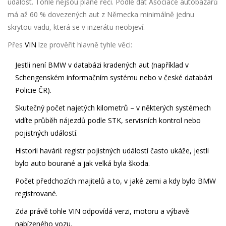
událost. Tohle nejsou plané řeči. Podle dat Asociace autobazarů
má až 60 % dovezených aut z Německa minimálně jednu
skrytou vadu, která se v inzerátu neobjeví.
Přes
VIN
lze prověřit hlavně tyhle věci:
Jestli není
BMW
v databázi kradených aut (například v
Schengenském informačním systému nebo v české databázi
Policie ČR).
Skutečný počet najetých kilometrů – v některých systémech
vidíte průběh nájezdů podle STK, servisních kontrol nebo
pojistných událostí.
Historii havárií: registr pojistných událostí často ukáže, jestli
bylo auto bourané a jak velká byla škoda.
Počet předchozích majitelů a to, v jaké zemi a kdy bylo
BMW
registrované.
Zda právě tohle VIN odpovídá verzi, motoru a výbavě
nabízeného vozu.