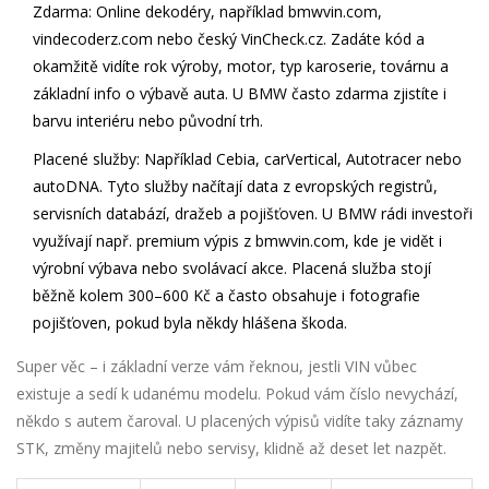
Zdarma:
Online dekodéry, například bmwvin.com,
vindecoderz.com nebo český VinCheck.cz. Zadáte kód a
okamžitě vidíte rok výroby, motor, typ karoserie, továrnu a
základní info o výbavě auta. U BMW často zdarma zjistíte i
barvu interiéru nebo původní trh.
Placené služby:
Například Cebia, carVertical, Autotracer nebo
autoDNA. Tyto služby načítají data z evropských registrů,
servisních databází, dražeb a pojišťoven. U BMW rádi investoři
využívají např. premium výpis z bmwvin.com, kde je vidět i
výrobní výbava nebo svolávací akce. Placená služba stojí
běžně kolem 300–600 Kč a často obsahuje i fotografie
pojišťoven, pokud byla někdy hlášena škoda.
Super věc – i základní verze vám řeknou, jestli VIN vůbec
existuje a sedí k udanému modelu. Pokud vám číslo nevychází,
někdo s autem čaroval. U placených výpisů vidíte taky záznamy
STK, změny majitelů nebo servisy, klidně až deset let nazpět.