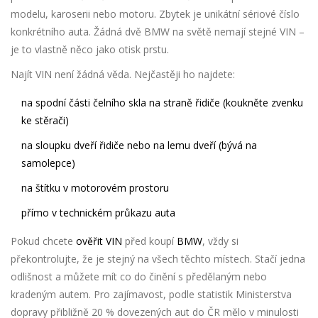
modelu, karoserii nebo motoru. Zbytek je unikátní sériové číslo
konkrétního auta. Žádná dvě BMW na světě nemají stejné VIN –
je to vlastně něco jako otisk prstu.
Najít VIN není žádná věda. Nejčastěji ho najdete:
na spodní části čelního skla na straně řidiče (koukněte zvenku
ke stěrači)
na sloupku dveří řidiče nebo na lemu dveří (bývá na
samolepce)
na štítku v motorovém prostoru
přímo v technickém průkazu auta
Pokud chcete
ověřit VIN
před koupí
BMW
, vždy si
překontrolujte, že je stejný na všech těchto místech. Stačí jedna
odlišnost a můžete mít co do činění s předělaným nebo
kradeným autem. Pro zajímavost, podle statistik Ministerstva
dopravy přibližně 20 % dovezených aut do ČR mělo v minulosti