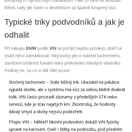
evropským i výrobcovým databázím. Fakt to není na zkoušku
štěstí, tady jde často o desetitisíce za špatně koupený vůz.
Typické triky podvodníků a jak je
odhalit
Při nákupu
BMW
podle
VIN
se pořád najdou prodejci, kteří se
snaží něco zamaskovat. Nejčastěji jde o stáčení tachometru,
zamlčení totálních havárií nebo překrývání minulých vlastníků.
Podívej se, na co si dát fakt pozor:
Stočený tachometr
– Stále běžný trik. Ukazatel na palubce
vypadá skvěle, ale v systému má vůz za sebou klidně dvakrát
tolik. VIN často prozradí záznamy z předešlých STK nebo
servisů, kde je stav najetých km. Zkontroluj, že hodnoty
dávají smysl a skoky nejsou podezřelé.
Přepis VIN
– Někteří šikovní podvodníci dokáží VIN fyzicky
upravit na karoserii. Ověř i štítky na podvozku, pod předním