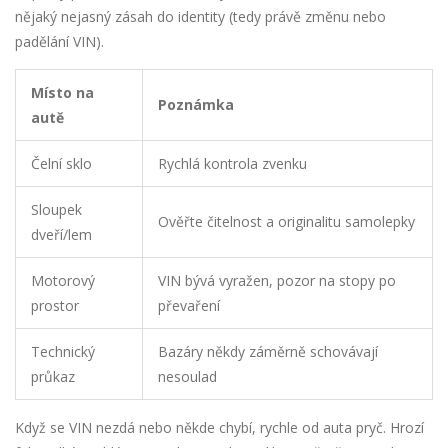
nějaký nejasný zásah do identity (tedy právě změnu nebo
padělání VIN).
Místo na
Poznámka
autě
Čelní sklo
Rychlá kontrola zvenku
Sloupek
Ověřte čitelnost a originalitu samolepky
dveří/lem
Motorový
VIN bývá vyražen, pozor na stopy po
prostor
převaření
Technický
Bazáry někdy záměrně schovávají
průkaz
nesoulad
Když se VIN nezdá nebo někde chybí, rychle od auta pryč. Hrozí