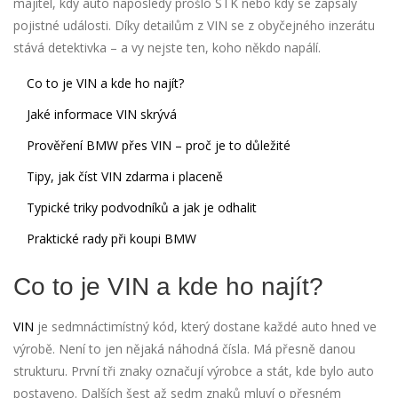
majitel, kdy auto naposledy prošlo STK nebo kdy se zapsaly
pojistné události. Díky detailům z VIN se z obyčejného inzerátu
stává detektivka – a vy nejste ten, koho někdo napálí.
Co to je VIN a kde ho najít?
Jaké informace VIN skrývá
Prověření BMW přes VIN – proč je to důležité
Tipy, jak číst VIN zdarma i placeně
Typické triky podvodníků a jak je odhalit
Praktické rady při koupi BMW
Co to je VIN a kde ho najít?
VIN
je sedmnáctimístný kód, který dostane každé auto hned ve
výrobě. Není to jen nějaká náhodná čísla. Má přesně danou
strukturu. První tři znaky označují výrobce a stát, kde bylo auto
postaveno. Dalších šest až sedm znaků mluví o přesném