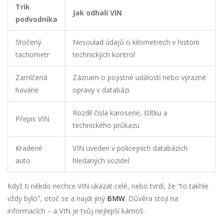
Trik
Jak odhalí VIN
podvodníka
Stočený
Nesoulad údajů o kilometrech v historii
tachometr
technických kontrol
Zamlčená
Záznam o pojistné události nebo výrazné
havárie
opravy v databázi
Rozdíl čísla karoserie, štítku a
Přepis VIN
technického průkazu
Kradené
VIN uveden v policejních databázích
auto
hledaných vozidel
Když ti někdo nechce VIN ukázat celé, nebo tvrdí, že "to takhle
vždy bylo", otoč se a najdi jiný
BMW
. Důvěra stojí na
informacích – a VIN je tvůj nejlepší kámoš.