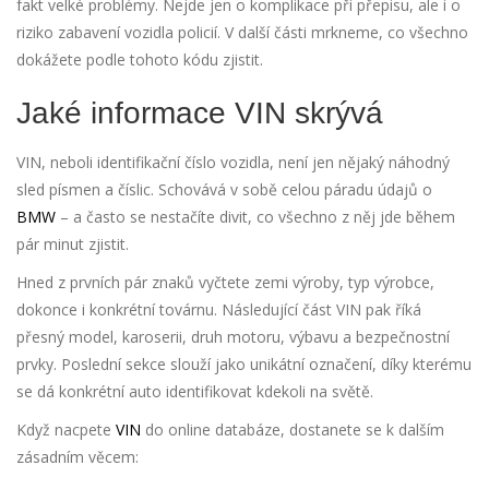
fakt velké problémy. Nejde jen o komplikace při přepisu, ale i o
riziko zabavení vozidla policií. V další části mrkneme, co všechno
dokážete podle tohoto kódu zjistit.
Jaké informace VIN skrývá
VIN, neboli identifikační číslo vozidla, není jen nějaký náhodný
sled písmen a číslic. Schovává v sobě celou páradu údajů o
BMW
– a často se nestačíte divit, co všechno z něj jde během
pár minut zjistit.
Hned z prvních pár znaků vyčtete zemi výroby, typ výrobce,
dokonce i konkrétní továrnu. Následující část VIN pak říká
přesný model, karoserii, druh motoru, výbavu a bezpečnostní
prvky. Poslední sekce slouží jako unikátní označení, díky kterému
se dá konkrétní auto identifikovat kdekoli na světě.
Když nacpete
VIN
do online databáze, dostanete se k dalším
zásadním věcem: