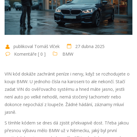
publikoval Tomáš Vlček
27 dubna 2025
Komentáře [ 0 ]
BMW
VIN kód dokáže zachránit peníze i nervy, když se rozhodujete o
koupi BMW. U jednoho čísla na karoserii to ale nekončí. Stačí
zadat VIN do ověřovacího systému a hned máte jasno, jestli
není auto po velké nehodě, nemá stočený tachometr nebo
dokonce nepochází z loupeže. Žádné hádání, záznamy mluví
jasně.
S tímhle kódem se dnes dá zjistit překvapivě dost. Třeba jakou
přesnou výbavu mělo BMW už v Německu, jaký byl první