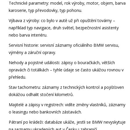
Technické parametry:
model, rok výroby, motor, objem, barva
karoserie, typ převodovky, typ pohonu.
Výbava z výroby:
co bylo v autě už při opuštění továrny –
například typ navigace, druh světel, bezpečnostní asistenty
nebo barva interiéru.
Servisní historie:
servisní záznamy oficiálního BMW servisu,
výměny a záruční opravy.
Nehody a pojistné události:
zápisy o bouračkách, větších
opravách či totálkách – tyhle údaje se často ukážou rovnou v
přehledu.
Stav tachometru:
záznamy z technických kontrol a pojišťoven
dokážou odhalit stočení kilometrů.
Majitelé a zápisy v registrech:
vidíte změny vlastníků, záznamy
o leasingu nebo bankovních zástavách.
Pátraní po krádeži:
databáze ukáže, jestli se BMW nevyskytuje
na seznamu ukradených aut v Česku i zahraničí.