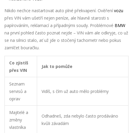
Nikdo nechce nastartovat auto plné překvapení. Ověření
vozu
přes VIN vám ušetří nejen peníze, ale hlavně starosti s
papírováním, reklamací a případnými soudy. Problémové
BMW
na první pohled často poznat nejde – VIN vám ale odkryje, co už
se na silnici stalo, ať už jde o stočený tachometr nebo pokus
zamlčet bouračku.
Co zjistíš
Jak to pomůže
přes VIN
Seznam
servisů a
Vidíš, s čím už auto mělo problémy
oprav
Majitelé a
Odhadneš, zda nebylo často prodáváno
změny
kvůli závadám
vlastníka