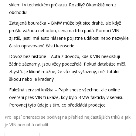
sklem i v technickém průkazu. Rozdíly? Okamžitě ven z
obchodu!
Zatajená bouračka
– BMW může být sice drahé, ale když
prošlo vážnou nehodou, cena na trhu padá. Pomocí VIN
zjistíš, jestli má auto hlášené pojistné události nebo nezvykle
často opravované části karoserie.
Dovoz bez historie
– Auta z dovozu, kde k VIN neexistují
žádné záznamy, jsou vždy podezřelá. Pokud databáze mlčí,
zbystři. Je klidně možné, že vůz byl vyřazený, měl totální
škodu nebo je kradený.
Falešná servisní knížka
– Papír snese všechno, ale online
ověření přes VIN ti ukáže, kdy bylo BMW fakticky v servisu.
Porovnej tyto údaje s tím, co předkládá prodejce.
Pro lepší orientaci se podívej na přehled nejčastějších triků a jak
je VIN pomáhá odhalit: