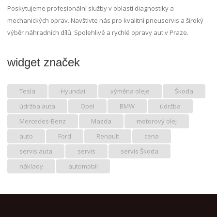
Poskytujeme profesionální služby v oblasti diagnostiky a
mechanických oprav. Navštivte nás pro kvalitní pneuservis a široký
výběr náhradních dílů. Spolehlivé a rychlé opravy aut v Praze.
widget značek
Tesla
Hyundai
výměna oleje
Škoda
údržba auta
Opel
BMW
údržba
Mercedes-Benz
Mazda
motorový olej
auto
Ford
Renault
cena
servis auta
servis
servis Škoda
náklady
automobil