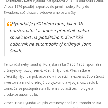
momentem, které Hyundai katapultovalo na mezinárodní scénu.
V roce 1976 později exportovalo první modely Pony do
Ekvádoru, což ukázalo světové ambice značky.
„Hyundai je příkladem toho, jak může
houževnatost a ambice přeměnit malou
společnost na globálního hráče,“ říká
odborník na automobilový průmysl, John
Smith.
Tento růst nebyl snadný. Korejská válka (1950-1953) zpomalila
průmyslový rozvoj země, včetně Hyundai. Přes veškeré
překážky Hyundai pokračovalo v inovacích a expanzi. Společnost
investovala mnoho zdrojů do výzkumu a vývoje, což vedlo k
tomu, že se postupně stala lídrem v oblasti technologie a
produkce automobilů.
V roce 1998 Hyundai koupilo většinový podíl v automobilce Kia