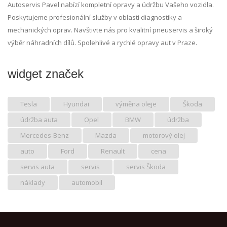
Autoservis Pavel nabízí kompletní opravy a údržbu Vašeho vozidla.
Poskytujeme profesionální služby v oblasti diagnostiky a
mechanických oprav. Navštivte nás pro kvalitní pneuservis a široký
výběr náhradních dílů. Spolehlivé a rychlé opravy aut v Praze.
widget značek
Tesla
Hyundai
výměna oleje
Škoda
údržba auta
Opel
BMW
údržba
Mercedes-Benz
Mazda
motorový olej
auto
Ford
Renault
cena
servis auta
servis
servis Škoda
náklady
automobil