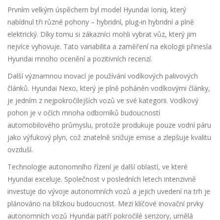
Prvním velkým úspěchem byl model Hyundai Ioniq, který
nabídnul tři různé pohony – hybridní, plug-in hybridní a plně
elektrický. Díky tomu si zákazníci mohli vybrat vůz, který jim
nejvíce vyhovuje. Tato variabilita a zaměření na ekologii přinesla
Hyundai mnoho ocenění a pozitivních recenzí.
Další významnou inovací je používání vodíkových palivových
článků. Hyundai Nexo, který je plně poháněn vodíkovými články,
je jedním z nejpokročilejších vozů ve své kategorii. Vodíkový
pohon je v očích mnoha odborníků budoucností
automobilového průmyslu, protože produkuje pouze vodní páru
jako výfukový plyn, což znatelně snižuje emise a zlepšuje kvalitu
ovzduší.
Technologie autonomního řízení je další oblastí, ve které
Hyundai exceluje. Společnost v posledních letech intenzivně
investuje do vývoje autonomních vozů a jejich uvedení na trh je
plánováno na blízkou budoucnost. Mezi klíčové inovační prvky
autonomních vozů Hyundai patří pokročilé senzory, umělá