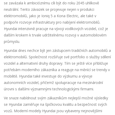
se zavázala k ambicióznímu cíli být do roku 2045 uhlíkově
neutrální. Tento závazek se projevuje nejen v produkci
elektromobilů, jako je Ioniq 5 a Kona Electric, ale také v
podpoře rozvoje infrastruktury pro nabíjení elektromobilů.
Hyundai intenzivně pracuje na vývoji vodíkových vozidel, což je
dalším krokem k trvale udržitelnému rozvoji v automobilovém
průmyslu.
Hyundai dnes nechce být jen zástupcem tradičních automobilů a
elektromobilů. Společnost rozšiřuje své portfolio o služby sdílení
vozidel a alternativní druhy dopravy. Tím se ještě více přibližuje
potřebám moderního zákazníka a reaguje na měnící se trendy v
mobilitě. Hyundai také investuje do výzkumu a vývoje
autonomních vozidel, přičemž spolupracuje na mezinárodní
úrovni s dalšími významnými technologickými firmami.
Ve snaze nabídnout svým zákazníkům nejlepší možné výsledky
se Hyundai zaměřuje na špičkovou kvalitu a bezpečnost svých
vozů. Moderní modely Hyundai jsou vybaveny nejnovějšími