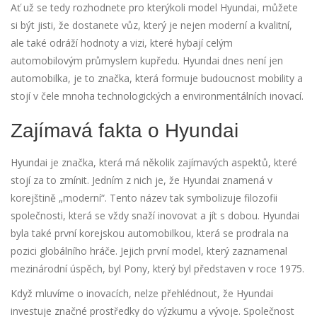
Ať už se tedy rozhodnete pro kterýkoli model Hyundai, můžete
si být jisti, že dostanete vůz, který je nejen moderní a kvalitní,
ale také odráží hodnoty a vizi, které hybají celým
automobilovým průmyslem kupředu. Hyundai dnes není jen
automobilka, je to značka, která formuje budoucnost mobility a
stojí v čele mnoha technologických a environmentálních inovací.
Zajímavá fakta o Hyundai
Hyundai je značka, která má několik zajímavých aspektů, které
stojí za to zmínit. Jedním z nich je, že Hyundai znamená v
korejštině „moderní“. Tento název tak symbolizuje filozofii
společnosti, která se vždy snaží inovovat a jít s dobou. Hyundai
byla také první korejskou automobilkou, která se prodrala na
pozici globálního hráče. Jejich první model, který zaznamenal
mezinárodní úspěch, byl Pony, který byl představen v roce 1975.
Když mluvíme o inovacích, nelze přehlédnout, že Hyundai
investuje značné prostředky do výzkumu a vývoje. Společnost