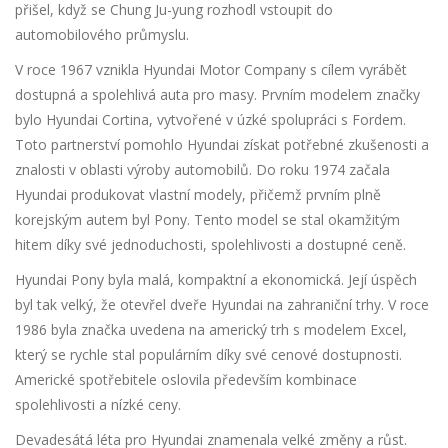
přišel, když se Chung Ju-yung rozhodl vstoupit do
automobilového průmyslu.
V roce 1967 vznikla Hyundai Motor Company s cílem vyrábět
dostupná a spolehlivá auta pro masy. Prvním modelem značky
bylo Hyundai Cortina, vytvořené v úzké spolupráci s Fordem.
Toto partnerství pomohlo Hyundai získat potřebné zkušenosti a
znalosti v oblasti výroby automobilů. Do roku 1974 začala
Hyundai produkovat vlastní modely, přičemž prvním plně
korejským autem byl Pony. Tento model se stal okamžitým
hitem díky své jednoduchosti, spolehlivosti a dostupné ceně.
Hyundai Pony byla malá, kompaktní a ekonomická. Její úspěch
byl tak velký, že otevřel dveře Hyundai na zahraniční trhy. V roce
1986 byla značka uvedena na americký trh s modelem Excel,
který se rychle stal populárním díky své cenové dostupnosti.
Americké spotřebitele oslovila především kombinace
spolehlivosti a nízké ceny.
Devadesátá léta pro Hyundai znamenala velké změny a růst.