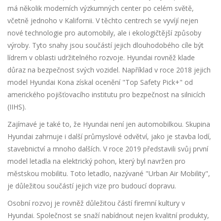
má několik moderních výzkumných center po celém světě,
včetně jednoho v Kalifornii. V těchto centrech se vyvíjí nejen
nové technologie pro automobily, ale i ekologičtější způsoby
výroby. Tyto snahy jsou součástí jejich dlouhodobého cíle být
lídrem v oblasti udržitelného rozvoje. Hyundai rovněž klade
důraz na bezpečnost svých vozidel. Například v roce 2018 jejich
model Hyundai Kona získal ocenění "Top Safety Pick+" od
amerického pojišťovacího institutu pro bezpečnost na silnicích
(IIHS).
Zajímavé je také to, že Hyundai není jen automobilkou. Skupina
Hyundai zahrnuje i další průmyslové odvětví, jako je stavba lodí,
stavebnictví a mnoho dalších. V roce 2019 představili svůj první
model letadla na elektrický pohon, který byl navržen pro
městskou mobilitu. Toto letadlo, nazývané "Urban Air Mobility",
je důležitou součástí jejich vize pro budoucí dopravu.
Osobní rozvoj je rovněž důležitou částí firemní kultury v
Hyundai. Společnost se snaží nabídnout nejen kvalitní produkty,