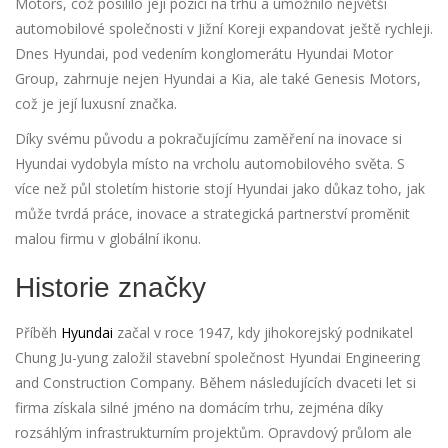
Motors, což posílilo její pozici na trhu a umožnilo největší
automobilové společnosti v Jižní Koreji expandovat ještě rychleji.
Dnes Hyundai, pod vedením konglomerátu Hyundai Motor
Group, zahrnuje nejen Hyundai a Kia, ale také Genesis Motors,
což je její luxusní značka.
Díky svému původu a pokračujícímu zaměření na inovace si
Hyundai vydobyla místo na vrcholu automobilového světa. S
více než půl stoletím historie stojí Hyundai jako důkaz toho, jak
může tvrdá práce, inovace a strategická partnerství proměnit
malou firmu v globální ikonu.
Historie značky
Příběh
Hyundai
začal v roce 1947, kdy jihokorejský podnikatel
Chung Ju-yung založil stavební společnost Hyundai Engineering
and Construction Company. Během následujících dvaceti let si
firma získala silné jméno na domácím trhu, zejména díky
rozsáhlým infrastrukturním projektům. Opravdový průlom ale