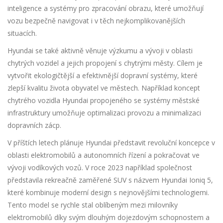
inteligence a systémy pro zpracování obrazu, které umožňují
vozu bezpečně navigovat i v těch nejkomplikovanějších
situacích.
Hyundai se také aktivně věnuje výzkumu a vývoji v oblasti
chytrých vozidel a jejich propojení s chytrými městy. Cílem je
vytvořit ekologičtější a efektivnější dopravní systémy, které
zlepší kvalitu života obyvatel ve městech. Například koncept
chytrého vozidla Hyundai propojeného se systémy městské
infrastruktury umožňuje optimalizaci provozu a minimalizaci
dopravních zácp.
V příštích letech plánuje Hyundai představit revoluční koncepce v
oblasti elektromobilů a autonomních řízení a pokračovat ve
vývoji vodíkových vozů. V roce 2023 například společnost
představila rekreačně zaměřené SUV s názvem Hyundai Ioniq 5,
které kombinuje moderní design s nejnovějšími technologiemi.
Tento model se rychle stal oblíbeným mezi milovníky
elektromobilů díky svým dlouhým dojezdovým schopnostem a