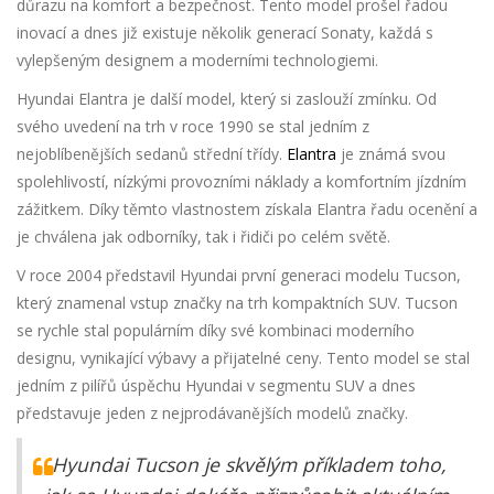
důrazu na komfort a bezpečnost. Tento model prošel řadou
inovací a dnes již existuje několik generací Sonaty, každá s
vylepšeným designem a moderními technologiemi.
Hyundai Elantra je další model, který si zaslouží zmínku. Od
svého uvedení na trh v roce 1990 se stal jedním z
nejoblíbenějších sedanů střední třídy.
Elantra
je známá svou
spolehlivostí, nízkými provozními náklady a komfortním jízdním
zážitkem. Díky těmto vlastnostem získala Elantra řadu ocenění a
je chválena jak odborníky, tak i řidiči po celém světě.
V roce 2004 představil Hyundai první generaci modelu Tucson,
který znamenal vstup značky na trh kompaktních SUV. Tucson
se rychle stal populárním díky své kombinaci moderního
designu, vynikající výbavy a přijatelné ceny. Tento model se stal
jedním z pilířů úspěchu Hyundai v segmentu SUV a dnes
představuje jeden z nejprodávanějších modelů značky.
„Hyundai Tucson je skvělým příkladem toho,