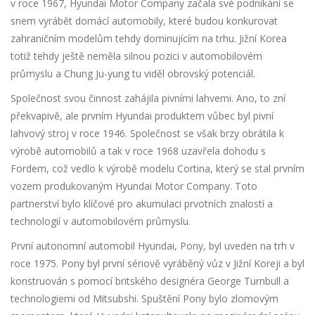
v roce 1967, Hyundai Motor Company začala své podnikání se
snem vyrábět domácí automobily, které budou konkurovat
zahraničním modelům tehdy dominujícím na trhu. Jižní Korea
totiž tehdy ještě neměla silnou pozici v automobilovém
průmyslu a Chung Ju-yung tu viděl obrovský potenciál.
Společnost svou činnost zahájila pivními lahvemi. Ano, to zní
překvapivě, ale prvním Hyundai produktem vůbec byl pivní
lahvový stroj v roce 1946. Společnost se však brzy obrátila k
výrobě automobilů a tak v roce 1968 uzavřela dohodu s
Fordem, což vedlo k výrobě modelu Cortina, který se stal prvním
vozem produkovaným Hyundai Motor Company. Toto
partnerství bylo klíčové pro akumulaci prvotních znalostí a
technologií v automobilovém průmyslu.
První autonomní automobil Hyundai, Pony, byl uveden na trh v
roce 1975. Pony byl první sériově vyráběný vůz v Jižní Koreji a byl
konstruován s pomocí britského designéra George Turnbull a
technologiemi od Mitsubshi. Spuštění Pony bylo zlomovým