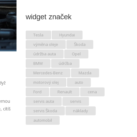
widget značek
Tesla
Hyundai
výměna oleje
Škoda
údržba auta
Opel
BMW
údržba
Mercedes-Benz
Mazda
motorový olej
auto
dyž
Ford
Renault
cena
černou
servis auta
servis
 cítíš
servis Škoda
náklady
automobil