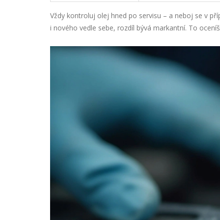
Vždy kontroluj olej hned po servisu – a neboj se v p
i nového vedle sebe, rozdíl bývá markantní. To oceníš