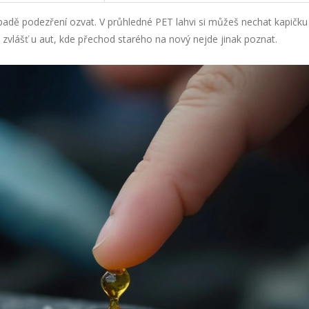
řípadě podezření ozvat. V průhledné PET lahvi si můžeš nechat kapičku
 zvlášť u aut, kde přechod starého na nový nejde jinak poznat.