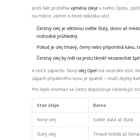
Jestli fakt proběhla
výměna oleje
u tvého Opelu, zjist
na měrce, všimni si hned několika věcí:
Čerstvý olej je většinou světle žlutý, skoro až me
rozhodně průhledný.
Pokud je olej tmavý, černý nebo připomíná kávu, t
Čerstvý olej by měl na prstu téměř nezanechat špín
A teď k zápachu. Nový
olej Opel
má neutrální vůni. Mů
zápach připáleného kovu je špatně – značí zbytky ka
Pro lepší orientaci se často doporučuje následující sr
Stav oleje
Barva
Nový olej
Světle zlatá až žlutá
Starý olej
Tmavě hnědá až černá