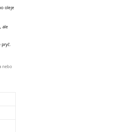
o oleje
, ale
 pryč.
na nebo