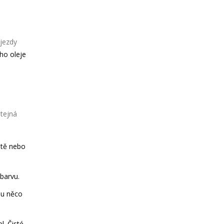
jezdy
ho oleje
stejná
utě nebo
barvu.
su něco
l. Čisté