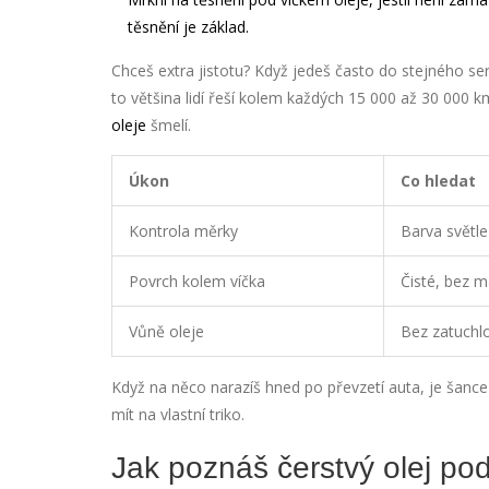
těsnění je základ.
Chceš extra jistotu? Když jedeš často do stejného se
to většina lidí řeší kolem každých 15 000 až 30 000 km
oleje
šmelí.
Úkon
Co hledat
Kontrola měrky
Barva světle
Povrch kolem víčka
Čisté, bez 
Vůně oleje
Bez zatuchlo
Když na něco narazíš hned po převzetí auta, je šance 
mít na vlastní triko.
Jak poznáš čerstvý olej po