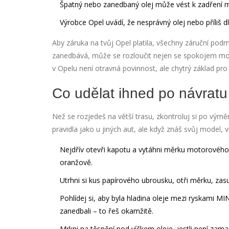
Špatný nebo zanedbaný olej může vést k zadření
Výrobce Opel uvádí, že nesprávný olej nebo příliš d
Aby záruka na tvůj Opel platila, všechny záruční podm
zanedbává, může se rozloučit nejen se spokojem mot
v Opelu není otravná povinnost, ale chytrý základ pr
Co udělat ihned po návratu
Než se rozjedeš na větší trasu, zkontroluj si po vým
pravidla jako u jiných aut, ale když znáš svůj model, v
Nejdřív otevři kapotu a vytáhni měrku
motorového 
oranžově.
Utrhni si kus papírového ubrousku, otři měrku, zasu
Pohlídej si, aby byla hladina oleje mezi ryskami MI
zanedbali – to řeš okamžitě.
Mrkni na těsnění pod víčkem oleje, jestli není za