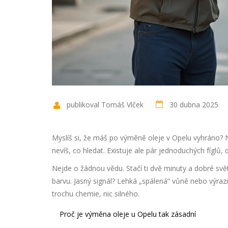
publikoval Tomáš Vlček
30 dubna 2025
Myslíš si, že máš po výměně oleje v Opelu vyhráno? 
nevíš, co hledat. Existuje ale pár jednoduchých fíglů,
Nejde o žádnou vědu. Stačí ti dvě minuty a dobré svět
barvu. Jasný signál? Lehká „spálená“ vůně nebo výraz
trochu chemie, nic silného.
Proč je výměna oleje u Opelu tak zásadní