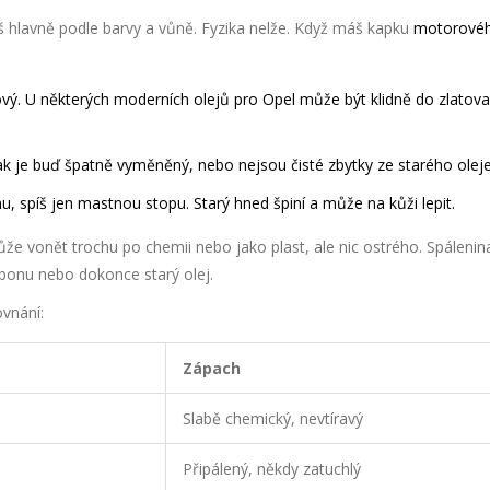
íš hlavně podle barvy a vůně. Fyzika nelže. Když máš kapku
motorovéh
dový. U některých moderních olejů pro
Opel
může být klidně do zlatova
ak je buď špatně vyměněný, nebo nejsou čisté zbytky ze starého oleje
u, spíš jen mastnou stopu. Starý hned špiní a může na kůži lepit.
že vonět trochu po chemii nebo jako plast, ale nic ostrého. Spáleni
rbonu nebo dokonce starý olej.
ovnání:
Zápach
Slabě chemický, nevtíravý
Připálený, někdy zatuchlý