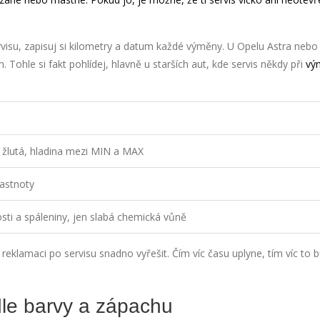
rvisu, zapisuj si kilometry a datum každé výměny. U Opelu Astra nebo
. Tohle si fakt pohlídej, hlavně u starších aut, kde servis někdy při
vý
 žlutá, hladina mezi MIN a MAX
mastnoty
sti a spáleniny, jen slabá chemická vůně
reklamaci po servisu snadno vyřešit. Čím víc času uplyne, tím víc to 
dle barvy a zápachu