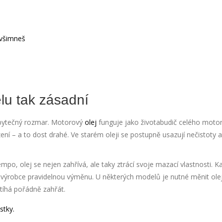
 všimneš
lu tak zásadní
 zbytečný rozmar. Motorový
olej
funguje jako životabudič celého motor
ení – a to dost drahé. Ve starém oleji se postupně usazují nečistoty 
po, olej se nejen zahřívá, ale taky ztrácí svoje mazací vlastnosti. K
 výrobce pravidelnou výměnu. U některých modelů je nutné měnit olej
stíhá pořádně zahřát.
stky.