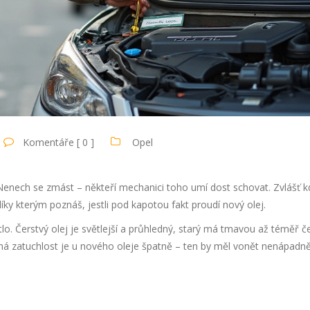
Komentáře [ 0 ]
Opel
Nenech se zmást – někteří mechanici toho umí dost schovat. Zvlášť k
 díky kterým poznáš, jestli pod kapotou fakt proudí nový olej.
lo. Čerstvý olej je světlejší a průhledný, starý má tmavou až téměř 
ná zatuchlost je u nového oleje špatně – ten by měl vonět nenápadně,