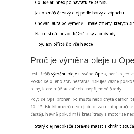
Co udělat ihned po návratu ze servisu
Jak poznáš čerstvý olej podle barvy a zápachu
Chování auta po výměně – malé změny, kterých si
Na co si dát pozor: běžné triky a podvody
Tipy, aby příště šlo vše hladce
Proč je výměna oleje u Ope
Jestli řešíš
výměnu oleje
u svého
Opelu
, není to jen
Pokud se o jeho stav nestaráš, riskuješ vážné poškoz
piliny, které můžou způsobit nepříjemné škody.
Když se Opel prohání po městě nebo chytá dálniční tem
10–15 tisíc kilometrů nebo jednou za rok doporučuje
častěji, hlavně pokud máš kratší trasy a motor se ne
Starý olej nedokáže správně mazat a chránit součá