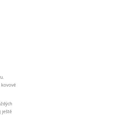
u.
a kovové
aždých
 ještě