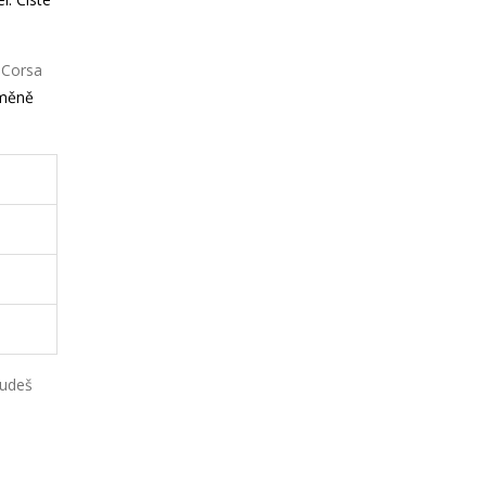
 Corsa
měně
budeš