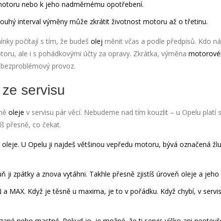
 motoru nebo k jeho nadměrnému opotřebení.
louhý interval výměny může zkrátit životnost motoru až o třetinu.
ínky počítají s tím, že budeš
olej
měnit včas a podle předpisů. Kdo ná
oru, ale i s pohádkovými účty za opravy. Zkrátka, výměna
motorové
o bezproblémový provoz.
 ze servisu
ěně
oleje
v servisu pár věcí. Nebudeme nad tím kouzlit – u Opelu platí 
íš přesně, co čekat.
oleje
. U Opelu ji najdeš většinou vepředu motoru, bývá označená žl
ň ji zpátky a znova vytáhni. Takhle přesně zjistíš úroveň
oleje
a jeho 
N a MAX. Když je těsně u maxima, je to v pořádku. Když chybí, v servi
mazané nebo mastné. Pokud jo, je možné, že ti
servis
víčko ani neotevře