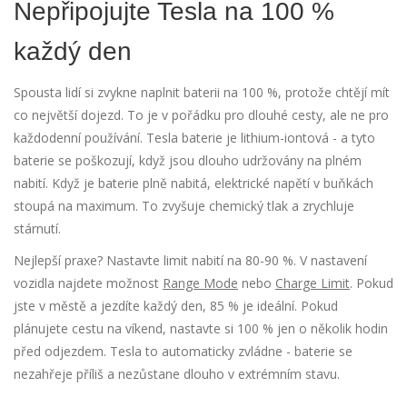
Nepřipojujte Tesla na 100 %
každý den
Spousta lidí si zvykne naplnit baterii na 100 %, protože chtějí mít
co největší dojezd. To je v pořádku pro dlouhé cesty, ale ne pro
každodenní používání. Tesla baterie je lithium-iontová - a tyto
baterie se poškozují, když jsou dlouho udržovány na plném
nabití. Když je baterie plně nabitá, elektrické napětí v buňkách
stoupá na maximum. To zvyšuje chemický tlak a zrychluje
stárnutí.
Nejlepší praxe? Nastavte limit nabití na 80-90 %. V nastavení
vozidla najdete možnost
Range Mode
nebo
Charge Limit
. Pokud
jste v městě a jezdíte každý den, 85 % je ideální. Pokud
plánujete cestu na víkend, nastavte si 100 % jen o několik hodin
před odjezdem. Tesla to automaticky zvládne - baterie se
nezahřeje příliš a nezůstane dlouho v extrémním stavu.