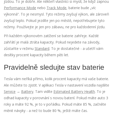
jízdou. To je dobře. Ale někteří vlastníci si myslí, že když zapnou
Performance Mode
nebo
Track Mode
, baterie bude „víc
výkonná“. To je nesmysl. Tyto režimy zvyšují výkon, ale zároveň
zvyšují teplo. Pokud jezdíte jen po městě, nepotřebujete tyto
režimy. Používejte je jen pro zábavu, ne pro každodenní jízdu.
Při každém výkonovém zatížení se baterie zahřeje. Každé
zahřátí je malá ztráta kapacity. Pokud nejedete na závody,
zůstaňte v režimu
Standard
. To je dostatečné - a ušetří vám
desítky procent kapacity během pěti let.
Pravidelně sledujte stav baterie
Tesla vám neříká přímo, kolik procent kapacity má vaše baterie.
Ale můžete to zjistit. V aplikaci Tesla v nastavení vozidla najděte
Service
→
Battery
. Tam vidíte
Estimated Battery Health
. To je
odhad kapacity v porovnání s novou baterií. Pokud máte auto 3
roky a máte 92 %, je to v pořádku. Pokud máte 85 %, začněte
měnit návyky - a než to bude 80 %, ještě máte čas.