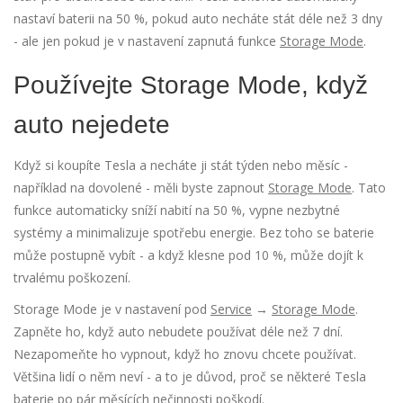
nastaví baterii na 50 %, pokud auto necháte stát déle než 3 dny
- ale jen pokud je v nastavení zapnutá funkce
Storage Mode
.
Používejte Storage Mode, když
auto nejedete
Když si koupíte Tesla a necháte ji stát týden nebo měsíc -
například na dovolené - měli byste zapnout
Storage Mode
. Tato
funkce automaticky sníží nabití na 50 %, vypne nezbytné
systémy a minimalizuje spotřebu energie. Bez toho se baterie
může postupně vybít - a když klesne pod 10 %, může dojít k
trvalému poškození.
Storage Mode je v nastavení pod
Service
→
Storage Mode
.
Zapněte ho, když auto nebudete používat déle než 7 dní.
Nezapomeňte ho vypnout, když ho znovu chcete používat.
Většina lidí o něm neví - a to je důvod, proč se některé Tesla
baterie po pár měsících nečinnosti poškodí.