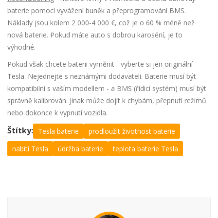
baterie pomocí vyvážení buněk a přeprogramování BMS.
Náklady jsou kolem 2 000-4 000 €, což je o 60 % méně než
nová baterie. Pokud máte auto s dobrou karosérií, je to
výhodné.
Pokud však chcete baterii vyměnit - vyberte si jen originální
Tesla. Nejednejte s neznámými dodavateli. Baterie musí být
kompatibilní s vaším modellem - a BMS (řídicí systém) musí být
správně kalibrován. Jinak může dojít k chybám, přepnutí režimů
nebo dokonce k vypnutí vozidla.
Štítky:
Tesla baterie
prodloužit životnost baterie
nabití Tesla
údržba baterie
teplota baterie Tesla