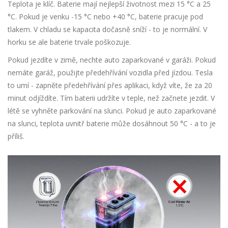
Teplota je klíč. Baterie mají nejlepší životnost mezi 15 °C a 25
°C. Pokud je venku -15 °C nebo +40 °C, baterie pracuje pod
tlakem. V chladu se kapacita dočasně sníží - to je normální. V
horku se ale baterie trvale poškozuje.
Pokud jezdíte v zimě, nechte auto zaparkované v garáži. Pokud
nemáte garáž, použijte předehřívání vozidla před jízdou. Tesla
to umí - zapněte předehřívání přes aplikaci, když víte, že za 20
minut odjíždíte. Tím baterii udržíte v teple, než začnete jezdit. V
létě se vyhněte parkování na slunci. Pokud je auto zaparkované
na slunci, teplota uvnitř baterie může dosáhnout 50 °C - a to je
příliš.