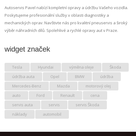
Autoservis Pavel nabízí kompletní opravy a údržbu Vašeho vozidla.
Poskytujeme profesionální služby v oblasti diagnostiky a
mechanických oprav. Navštivte nás pro kvalitní pneuservis a široký
výběr náhradních dílů. Spolehlivé a rychlé opravy aut v Praze.
widget značek
Tesla
Hyundai
výměna oleje
Škoda
údržba auta
Opel
BMW
údržba
Mercedes-Benz
Mazda
motorový olej
auto
Ford
Renault
cena
servis auta
servis
servis Škoda
náklady
automobil