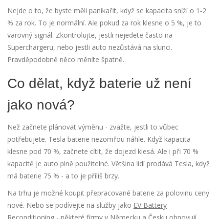
Nejde o to, že byste měli panikařit, když se kapacita sníží o 1-2
% za rok. To je normální. Ale pokud za rok klesne o 5 %, je to
varovný signál. Zkontrolujte, jestli nejedete často na
Superchargeru, nebo jestli auto nezůstává na slunci.
Pravděpodobně něco měníte špatně.
Co dělat, když baterie už není
jako nová?
Než začnete plánovat výměnu - zvažte, jestli to vůbec
potřebujete. Tesla baterie nezomřou náhle. Když kapacita
klesne pod 70 %, začnete cítit, že dojezd klesá. Ale i při 70 %
kapacitě je auto plně použitelné. Většina lidí prodává Tesla, když
má baterie 75 % - a to je příliš brzy.
Na trhu je možné koupit přepracované baterie za polovinu ceny
nové. Nebo se podívejte na služby jako
EV Battery
Reconditioning
- některé firmy v Německu a Česku obnovují