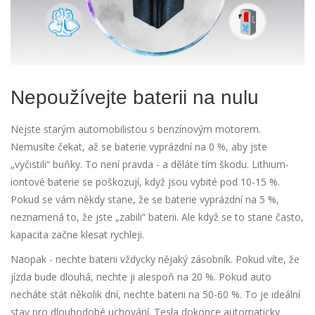
Nepoužívejte baterii na nulu
Nejste starým automobilistou s benzínovým motorem.
Nemusíte čekat, až se baterie vyprázdní na 0 %, aby jste
„vyčistili“ buňky. To není pravda - a děláte tím škodu. Lithium-
iontové baterie se poškozují, když jsou vybité pod 10-15 %.
Pokud se vám někdy stane, že se baterie vyprázdní na 5 %,
neznamená to, že jste „zabili“ baterii. Ale když se to stane často,
kapacita začne klesat rychleji.
Naopak - nechte baterii vždycky nějaký zásobník. Pokud víte, že
jízda bude dlouhá, nechte ji alespoň na 20 %. Pokud auto
necháte stát několik dní, nechte baterii na 50-60 %. To je ideální
stav pro dlouhodobé uchování. Tesla dokonce automaticky