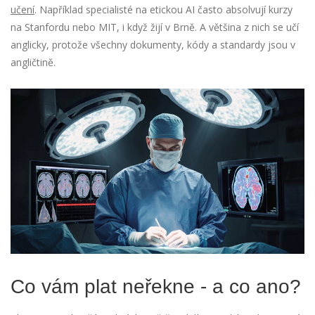
učení
. Například specialisté na etickou AI často absolvují kurzy
na Stanfordu nebo MIT, i když žijí v Brně. A většina z nich se učí
anglicky, protože všechny dokumenty, kódy a standardy jsou v
angličtině.
Co vám plat neřekne - a co ano?