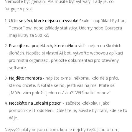
Nemusíte být geniální. Ale musíte být vytrvalý. Tady je, co
funguje v praxi:
Učte se věci, které nejsou na vysoké škole
- například Python,
TensorFlow, nebo základy statistiky. Udemy nebo Coursera
mají kurzy za 500 Kč.
Pracujte na projektech, které někdo vidí
- nejen na školních
úlohách. Napište si vlastní AI bot, vytvořte webovou aplikaci
pro místní organizaci, přeložte dokumentaci pro otevřený
software.
Najděte mentora
- napište e-mail někomu, kdo dělá práci,
kterou chcete. Neptáte se ho, jestli vás najme. Ptáte se:
„Můžu vám položit jednu otázku?“ Většina lidí odpoví.
Nečekáte na „ideální pozici“
- začněte kdekoliv. I jako
pomocník v IT oddělení. Důležité je, abyste byli tam, kde se to
děje.
Nejvyšší platy nejsou o tom, kdo je nejchytřejší. Jsou o tom,