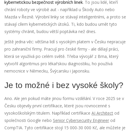
kybernetickou bezpečnost výrobních linek
. To jsou lidé, kteří
chrání roboty ve výrobě aut - například u Škody Auto nebo
Mazda v Řezně. Výrobní linky se stávají inteligentními, a proto se
stávají cílem kybernetických útoků. Ti, kdo budou umět tyto
systémy chránit, budou větší poptávka než dnes.
Ještě jedna věc: většina lidí s vysokým platem v Česku nepracuje
pro zahraniční firmy. Pracují pro české firmy - ale dělají práci,
která se využívá po celém světě. Třeba vývojář z Brna, který
vytvořil algoritmus pro lékařskou diagnostiku, ho používá
nemocnice v Německu, Švýcarsku i Japonsku.
Je to možné i bez vysoké školy?
Ano. Ale jen pokud máte jinou formu vzdělání. V roce 2025 se v
Česku objevily první certifikace, které jsou rovnocenné s
vysokoškolským titulem. Například certifikace
AI Architect
od
společnosti Google nebo
Senior Cybersecurity Engineer
od
CompTIA. Tyto certifikace stojí 15 000-30 000 Kč, ale můžete je