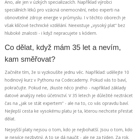
Ano, ale jen v úzkých specializacích. Například výrobci
speciálních léků pro vzácná onemocnění, nebo experti na
obnovitelné zdroje energie v průmyslu. I v těchto oborech je
však klíčové technické vzdělání. Neexistuje „vysoký plat“ bez
hluboké znalosti - i když nepracujete s kódem.
Co dělat, když mám 35 let a nevím,
kam směřovat?
Začněte tím, že si vyzkoušíte jednu věc. Například: udělejte 10
hodinový kurz v Pythonu na Codecademy. Pokud vás to baví,
pokračujte. Pokud ne, zkuste něco jiného - například základy
datové analýzy nebo účetnictví. V 35 letech je důležité neztrácet
čas na „jak se stát expertem“ - ale na to, co vás opravdu baví.
Nejlepší cesta ke vysokému platu je ta, kterou nechcete přestat
dělat.
Nejvyšší platy nejsou o tom, kdo je nejbohatší. Jsou o tom, kdo
je nejvíce nezbytný. A to se dá naučit - ale ne za týden. Za rok.