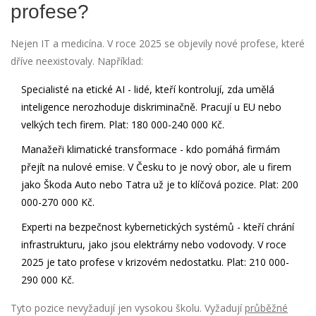
profese?
Nejen IT a medicína. V roce 2025 se objevily nové profese, které
dříve neexistovaly. Například:
Specialisté na etické AI
- lidé, kteří kontrolují, zda umělá
inteligence nerozhoduje diskriminačně. Pracují u EU nebo
velkých tech firem. Plat: 180 000-240 000 Kč.
Manažeři klimatické transformace
- kdo pomáhá firmám
přejít na nulové emise. V Česku to je nový obor, ale u firem
jako Škoda Auto nebo Tatra už je to klíčová pozice. Plat: 200
000-270 000 Kč.
Experti na bezpečnost kybernetických systémů
- kteří chrání
infrastrukturu, jako jsou elektrárny nebo vodovody. V roce
2025 je tato profese v krizovém nedostatku. Plat: 210 000-
290 000 Kč.
Tyto pozice nevyžadují jen vysokou školu. Vyžadují
průběžné