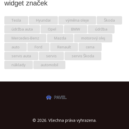
widget značek
Tesla
Hyundai
výměna oleje
Škoda
údržba auta
Opel
BMW
údržba
Mercedes-Benz
Mazda
motorový olej
auto
Ford
Renault
cena
servis auta
servis
servis Škoda
náklady
automobil
© 2026. Všechna práva vyhrazena.