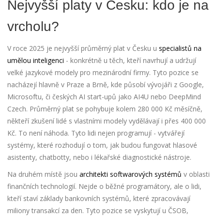
Nejvyšší platy v Česku: kdo je na
vrcholu?
V roce 2025 je nejvyšší průměrný plat v Česku u
specialistů na
umělou inteligenci
- konkrétně u těch, kteří navrhují a udržují
velké jazykové modely pro mezinárodní firmy. Tyto pozice se
nacházejí hlavně v Praze a Brně, kde působí vývojáři z Google,
Microsoftu, či českých AI start-upů jako AI4U nebo DeepMind
Czech. Průměrný plat se pohybuje kolem 280 000 Kč měsíčně,
někteří zkušení lidé s vlastními modely vydělávají i přes 400 000
Kč. To není náhoda. Tyto lidi nejen programují - vytvářejí
systémy, které rozhodují o tom, jak budou fungovat hlasové
asistenty, chatbotty, nebo i lékařské diagnostické nástroje.
Na druhém místě jsou
architekti softwarových systémů
v oblasti
finančních technologií. Nejde o běžné programátory, ale o lidi,
kteří staví základy bankovních systémů, které zpracovávají
miliony transakcí za den. Tyto pozice se vyskytují u ČSOB,