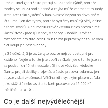
umělou inteligenci často pracují 60-70 hodin týdně, protože
modely se učí 24 hodin denně a chyba může znamenat miliardy
ztrát. Architekti systémů v bankovnictví nejsou na dovolené v
létě - mají jen dva týdny, protože systémy musí být vždy online, i
během svátků. A neurochirurgové? Většina z nich přestala mít
vlastní život - pracují i v noci, v soboty, v neděle. Když se
rozhodnete pro tuto cestu, musíte být připravený na to, že vám
plat koupí jen část svobody.
Ještě důležitější je to, že tyto pozice nejsou dostupné pro
každého. Nejde o to, že jste dobří ve škole. Jde o to, že jste se
za posledních 10 let neustále učili nové věci, četli vědecké
články, projeli desítky projektů, a často pracovali zdarma, jen
abyste získali zkušenosti. Většina lidí s vysokým platem začala
jako stážisté nebo asistenti, kteří pracovali za 15 000 Kč
měsíčně - a to 10 let.
Co je další nejvýdělečnější