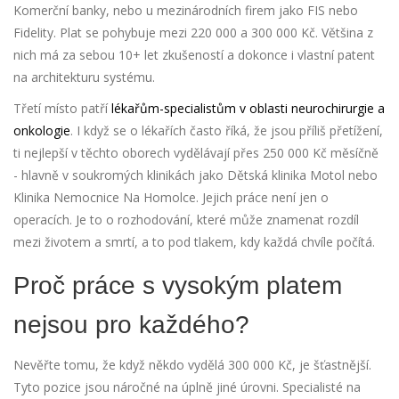
Komerční banky, nebo u mezinárodních firem jako FIS nebo
Fidelity. Plat se pohybuje mezi 220 000 a 300 000 Kč. Většina z
nich má za sebou 10+ let zkušeností a dokonce i vlastní patent
na architekturu systému.
Třetí místo patří
lékařům-specialistům v oblasti neurochirurgie a
onkologie
. I když se o lékařích často říká, že jsou příliš přetížení,
ti nejlepší v těchto oborech vydělávají přes 250 000 Kč měsíčně
- hlavně v soukromých klinikách jako Dětská klinika Motol nebo
Klinika Nemocnice Na Homolce. Jejich práce není jen o
operacích. Je to o rozhodování, které může znamenat rozdíl
mezi životem a smrtí, a to pod tlakem, kdy každá chvíle počítá.
Proč práce s vysokým platem
nejsou pro každého?
Nevěřte tomu, že když někdo vydělá 300 000 Kč, je šťastnější.
Tyto pozice jsou náročné na úplně jiné úrovni. Specialisté na