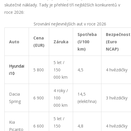
skutečné náklady. Tady je přehled tří nejbližších konkurentů v
roce 2026:
Srovnání nejlevnějších aut v roce 2026
Spotřeba
Bezpečnost
Cena
Auto
Záruka
(l/100
(Euro
(EUR)
km)
NCAP)
5 let /
Hyundai
5 800
150
4,5
4 hvězdičky
i10
000 km
4 roky /
Dacia
14,5
6 900
100
3 hvězdičky
Spring
(elektřina)
000 km
5 let /
Kia
6 600
150
4,8
4 hvězdičky
Picanto