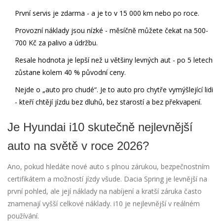
První servis je zdarma - a je to v 15 000 km nebo po roce.
Provozní náklady jsou nízké - měsíčně můžete čekat na 500-
700 Kč za palivo a údržbu.
Resale hodnota je lepší než u většiny levných aut - po 5 letech
zůstane kolem 40 % původní ceny.
Nejde o „auto pro chudé“. Je to auto pro chytře vymýšlející lidi
- kteří chtějí jízdu bez dluhů, bez starostí a bez překvapení.
Je Hyundai i10 skutečně nejlevnější
auto na světě v roce 2026?
Ano, pokud hledáte nové auto s plnou zárukou, bezpečnostním
certifikátem a možností jízdy všude. Dacia Spring je levnější na
první pohled, ale její náklady na nabíjení a kratší záruka často
znamenají vyšší celkové náklady. i10 je nejlevnější v reálném
používání.