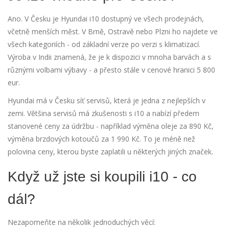
Ano. V Česku je Hyundai i10 dostupný ve všech prodejnách,
včetně menších měst. V Brně, Ostravě nebo Plzni ho najdete ve
všech kategoriích - od základní verze po verzi s klimatizací.
Výroba v Indii znamená, že je k dispozici v mnoha barvách a s
různými volbami výbavy - a přesto stále v cenové hranici 5 800
eur.
Hyundai má v Česku síť servisů, která je jedna z nejlepších v
zemi. Většina servisů má zkušenosti s i10 a nabízí předem
stanovené ceny za údržbu - například výměna oleje za 890 Kč,
výměna brzdových kotoučů za 1 990 Kč. To je méně než
polovina ceny, kterou byste zaplatili u některých jiných značek.
Když už jste si koupili i10 - co
dál?
Nezapomeňte na několik jednoduchých věcí: