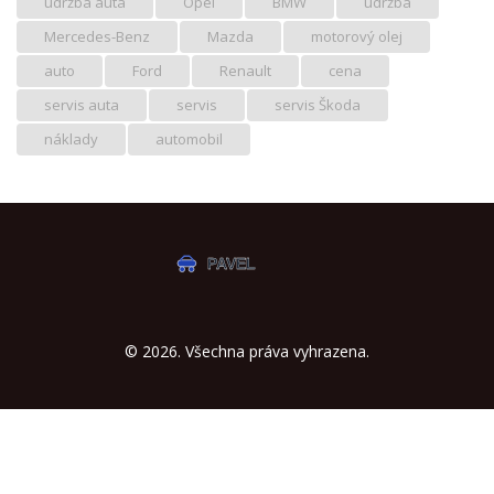
údržba auta
Opel
BMW
údržba
Mercedes-Benz
Mazda
motorový olej
auto
Ford
Renault
cena
servis auta
servis
servis Škoda
náklady
automobil
© 2026. Všechna práva vyhrazena.