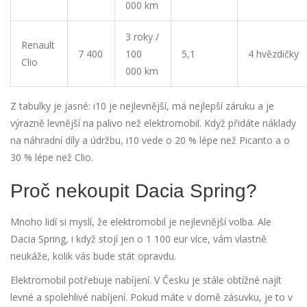
000 km
3 roky /
Renault
7 400
100
5,1
4 hvězdičky
Clio
000 km
Z tabulky je jasné: i10 je nejlevnější, má nejlepší záruku a je
výrazně levnější na palivo než elektromobil. Když přidáte náklady
na náhradní díly a údržbu, i10 vede o 20 % lépe než Picanto a o
30 % lépe než Clio.
Proč nekoupit Dacia Spring?
Mnoho lidí si myslí, že elektromobil je nejlevnější volba. Ale
Dacia Spring, i když stojí jen o 1 100 eur více, vám vlastně
neukáže, kolik vás bude stát opravdu.
Elektromobil potřebuje nabíjení. V Česku je stále obtížné najít
levné a spolehlivé nabíjení. Pokud máte v domě zásuvku, je to v