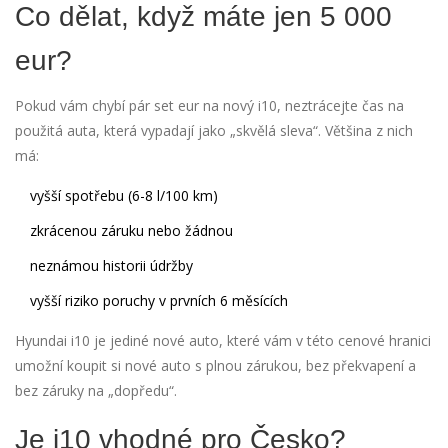
Co dělat, když máte jen 5 000
eur?
Pokud vám chybí pár set eur na nový i10, neztrácejte čas na
použitá auta, která vypadají jako „skvělá sleva“. Většina z nich
má:
vyšší spotřebu (6-8 l/100 km)
zkrácenou záruku nebo žádnou
neznámou historii údržby
vyšší riziko poruchy v prvních 6 měsících
Hyundai i10 je jediné nové auto, které vám v této cenové hranici
umožní koupit si nové auto s plnou zárukou, bez překvapení a
bez záruky na „dopředu“.
Je i10 vhodné pro Česko?