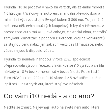
Hyundai i10 se prodává v několika verzích, ale základní model s
1.0 litrovým tříválcovým motorem, manuální převodovkou a
minimální výbavou stojí v Evropě kolem 5 800 eur. To je méně
než cena některých použitých koupelových krytů v Německu. A
přesto toto auto má ABS, dvě airbagy, elektrická okna, centrální
zamykání, klimatizaci a podporu Bluetooth. Většina konkurentů
za stejnou cenu nabízí jen základní verzi bez klimatizace, nebo
vůbec nejsou k dispozici vůbec.
Hyundai to neudělal náhodou. V roce 2025 společnost
přepracovala výrobní řetězec v Indii, kde se i10 vyrábí, a snížila
náklady o 18 % bez kompromisů v bezpečnosti. Podle testů
Euro NCAP z roku 2024 má i10 skóre 4 z 5 hvězdiček - což je
lepší než u některých aut, která stojí dvojnásobek.
Co vám i10 nedá - a co ano?
Nechte se zmást. Nejlevnější auto na světě není auto, které