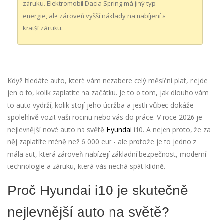
záruku. Elektromobil Dacia Spring má jiný typ
energie, ale zároveň vyšší náklady na nabíjení a
kratší záruku.
Když hledáte auto, které vám nezabere celý měsíční plat, nejde
jen o to, kolik zaplatíte na začátku. Je to o tom, jak dlouho vám
to auto vydrží, kolik stojí jeho údržba a jestli vůbec dokáže
spolehlivě vozit vaši rodinu nebo vás do práce. V roce 2026 je
nejlevnější nové auto na světě
Hyundai
i10. A nejen proto, že za
něj zaplatíte méně než 6 000 eur - ale protože je to jedno z
mála aut, která zároveň nabízejí základní bezpečnost, moderní
technologie a záruku, která vás nechá spát klidně.
Proč Hyundai i10 je skutečně
nejlevnější auto na světě?