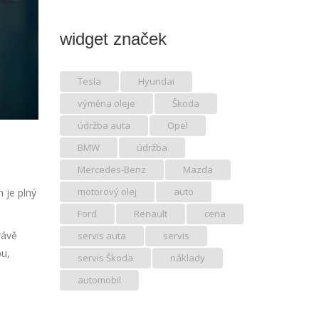
widget značek
Tesla
Hyundai
výměna oleje
Škoda
údržba auta
Opel
BMW
údržba
Mercedes-Benz
Mazda
motorový olej
auto
 je plný
Ford
Renault
cena
rávě
servis auta
servis
pu,
servis Škoda
náklady
automobil