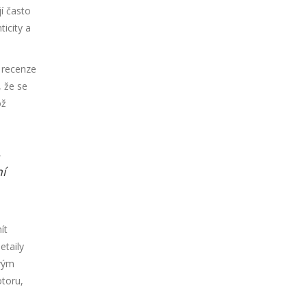
jí často
ticity a
t recenze
, že se
ož
,
í
ít
etaily
ovým
otoru,