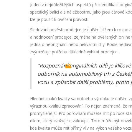
Jeden z nejdůležitějších aspektů při identifikaci orig
specifický balící a s náležitostmi, jako jsou čárové kód
lze je použít k ověření pravosti.
Sledování pověsti prodejce je dalším klíčem k rozpozn
a hodnocení prodejce, zejména na ověřených online trž
jedná o neoriginální nebo nekvalitní díly. Podle ned
zvýrazňuje potřebu důkladně vybírat prodejce.
"Rozpoznání originálních dílů je klíčové 
odborník na automobilový trh z Českého
vozu a způsobit další problémy, proto 
Hledání znaků kvality samotného výrobku je dalším zp
výraznou kvalitu zpracování. To nejen znamená, že mate
promyšlenější. Pro porovnání můžete mít po ruce starý
dílem, který zvažujete zakoupit. Toto může být obzv
kde kvalita může mít přímý vliv na výkon vašeho vozu