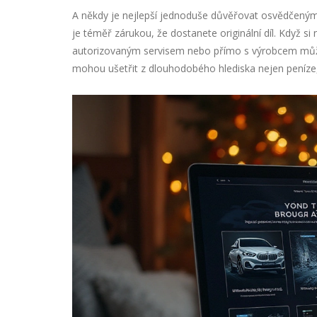
A někdy je nejlepší jednoduše důvěřovat osvědčen
je téměř zárukou, že dostanete originální díl. Když si 
autorizovaným servisem nebo přímo s výrobcem může
mohou ušetřit z dlouhodobého hlediska nejen peníze,