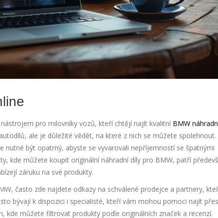
nline
nástrojem pro milovníky vozů, kteří chtějí najít kvalitní
BMW náhradní 
autodílů, ale je důležité vědět, na které z nich se můžete spolehnout.
e nutné být opatrný, abyste se vyvarovali nepříjemností se špatnými
ty, kde můžete koupit originální náhradní díly pro BMW, patří předev
bízejí záruku na své produkty.
 BMW, často zde najdete odkazy na schválené prodejce a partnery, kte
asto bývají k dispozici i specialisté, kteří vám mohou pomoci najít pře
 kde můžete filtrovat produkty podle originálních značek a recenzí.