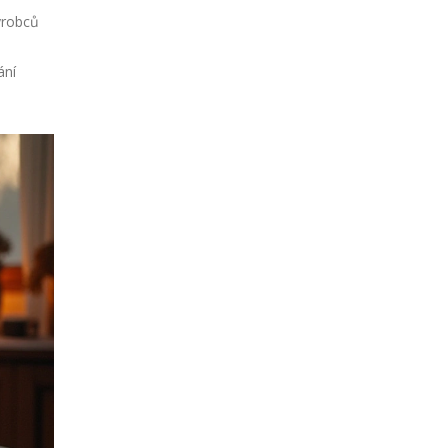
ýrobců
ání