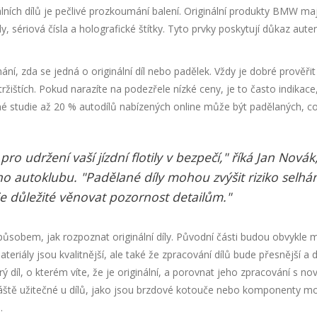
inálních dílů je pečlivé prozkoumání balení. Originální produkty BMW ma
y, sériová čísla a holografické štítky. Tyto prvky poskytují důkaz auten
ání, zda se jedná o originální díl nebo padělek. Vždy je dobré prověři
ištích. Pokud narazíte na podezřele nízké ceny, je to často indikace
ávné studie až 20 % autodílů nabízených online může být padělaných, c
pro udržení vaší jízdní flotily v bezpečí," říká Jan Novák
 autoklubu. "Padělané díly mohou zvýšit riziko selhán
je důležité věnovat pozornost detailům."
ůsobem, jak rozpoznat originální díly. Původní části budou obvykle m
riály jsou kvalitnější, ale také že zpracování dílů bude přesnější a d
 díl, o kterém víte, že je originální, a porovnat jeho zpracování s n
láště užitečné u dílů, jako jsou brzdové kotouče nebo komponenty m
.