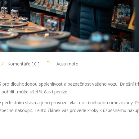
Komentáře [ 0 ]
Auto moto
ý pro dlouhodobou spolehlivost a bezpečnost vašeho vozu. Dnešní trh
pořídit, může ušetřit čas i peníze.
ne v perfektním stavu a jeho provozní vlastnosti nebudou omezovány. P
 bezpečně nakoupit. Tento článek vás provede kroky k úspěšnému náku