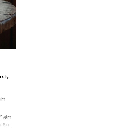
díly
.
ším
ří vám
sně to,