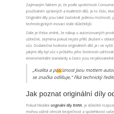
Zajímavým faktem je, že podle společnosti Consume
používáním správných a kvalitních dílů. Je to číslo, kt
Originální díly jsou také častokrát jedinou možností, j
technologických inovací stále důležitější.
Dále je třeba zmínit, že nákup u autorizovaných prod
užitečné, zejména pokud nejste příliš zkušení v obla
vůz. Dodatečná hodnota originálních dílů je i ve vyšší
jakými díly byl vůz v průběhu jeho životnosti udržová
enviromentální standardy a často jsou recyklovatelné
„Kvalita a preciznost jsou mottem auto
se značka odlišuje,“ říká technický řed
Jak poznat originální díly 
Pokud hledáte
originální díly BMW
, je důležité rozpo
mohou vážně ohrozit bezpečnost a spolehlivost vašeho