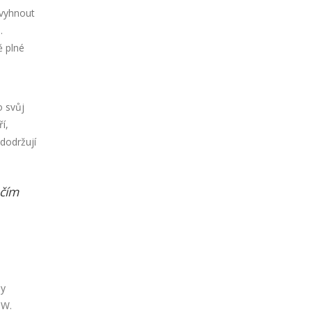
 vyhnout
.
ě plné
o svůj
í,
 dodržují
 čím
ly
MW.