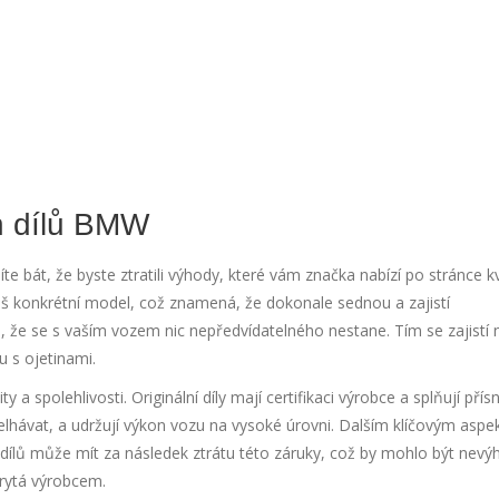
h dílů BMW
e bát, že byste ztratili výhody, které vám značka nabízí po stránce kv
váš konkrétní model, což znamená, že dokonale sednou a zajistí
 že se s vaším vozem nic nepředvídatelného nestane. Tím se zajistí 
u s ojetinami.
y a spolehlivosti. Originální díly mají certifikaci výrobce a splňují přís
selhávat, a udržují výkon vozu na vysoké úrovni. Dalším klíčovým aspe
h dílů může mít za následek ztrátu této záruky, což by mohlo být nevý
krytá výrobcem.