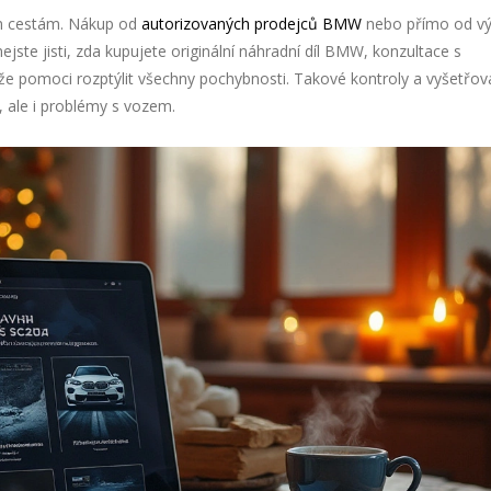
ým cestám. Nákup od
autorizovaných prodejců BMW
nebo přímo od v
nejste jisti, zda kupujete originální náhradní díl BMW, konzultace s
 pomoci rozptýlit všechny pochybnosti. Takové kontroly a vyšetřov
 ale i problémy s vozem.