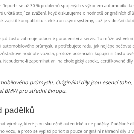
r Reports se až 30 % problémů spojených s výkonem automobilu dá
eré určitě stojí za zvážení, když diskutujeme o hodnotě originálních dílů
ak zajistit kompatibilitu s elektronickými systémy, což je v dnešní dob
ejců často zahrnuje odborné poradenství a servis. To může být velmi
sti automobilového průmyslu a potřebujete radu, jak nejlépe pečovat 
 zůstatkové hodnotě vozidla, protože potenciální kupující si často ověř
n. Nebudeme-li zapomínat ani na ekologický aspekt, certifikované díly
.
mobilového průmyslu. Originální díly jsou esencí toho,
itel BMW pro střední Evropu.
od padělků
znat výrobky, které jsou skutečně autentické a ne padělky. Padělané dí
 vozu, a proto se vyplatí pořídit si pouze originální náhradní díly B