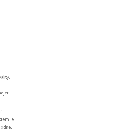
ality.
nejen
né
ktem je
hodné,