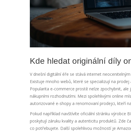
Kde hledat originální díly o
V dnešní digitální éře se stává internet neocenitelným 
Existuje mnoho webů, které se specializují na prodej 
Popularita e-commerce prostě nelze zpochybnit, ale j
nákupními rozhodnutími. Mezi spolehlivými online mís
autorizované e-shopy a renomovaní prodejci, kteří na
Pokud například navštívíte oficiální stránku výrobce
poskytují záruku kvality a autenticitu produktů. Zde č
co potřebujete. Další spolehlivou možností je Amazon,