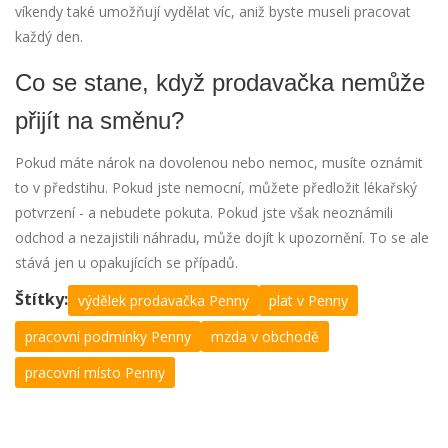
víkendy také umožňují vydělat víc, aniž byste museli pracovat
každý den.
Co se stane, když prodavačka nemůže
přijít na směnu?
Pokud máte nárok na dovolenou nebo nemoc, musíte oznámit
to v předstihu. Pokud jste nemocní, můžete předložit lékařský
potvrzení - a nebudete pokuta. Pokud jste však neoznámili
odchod a nezajistili náhradu, může dojít k upozornění. To se ale
stává jen u opakujících se případů.
Štítky:
výdělek prodavačka Penny
plat v Penny
pracovní podmínky Penny
mzda v obchodě
pracovní místo Penny