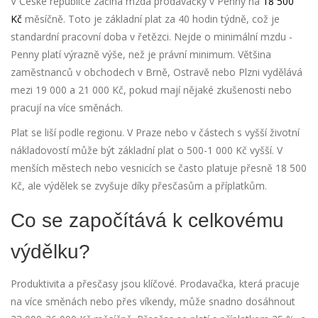
V České republice začíná mzda prodavačky v Penny na
18 500
Kč
měsíčně. Toto je základní plat za 40 hodin týdně, což je
standardní pracovní doba v řetězci. Nejde o minimální mzdu -
Penny platí výrazně výše, než je právní minimum. Většina
zaměstnanců v obchodech v Brně, Ostravě nebo Plzni vydělává
mezi 19 000 a 21 000 Kč, pokud mají nějaké zkušenosti nebo
pracují na více směnách.
Plat se liší podle regionu. V Praze nebo v částech s vyšší životní
nákladovostí může být základní plat o 500-1 000 Kč vyšší. V
menších městech nebo vesnicích se často platuje přesně 18 500
Kč, ale výdělek se zvyšuje díky přesčasům a příplatkům.
Co se započítává k celkovému
výdělku?
Produktivita a přesčasy jsou klíčové. Prodavačka, která pracuje
na více směnách nebo přes víkendy, může snadno dosáhnout