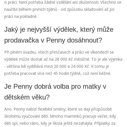
o práci. Není potřeba žádné vzdělání ani zkušenosti. Všechno se
naučíte během prvních týdnů - od způsobu skladování až po
práci na pokladně.
Jaký je nejvyšší výdělek, který může
prodavačka v Penny dosáhnout?
Při plném úvazku, všech přesčasech a práci ve víkendech se
výdělek může dostat až na 28 000 Kč měsíčně. To je ale výjimka
- většina lidí vydělává mezi 20 000 a 24 000 Kč. K tomu je
potřeba pracovat více než 45 hodin týdně, což není běžné.
Je Penny dobrá volba pro matky v
dětském věku?
Ano. Penny nabízí flexibilní směny, které se dají přizpůsobit
školnímu vyučování dětí. Mnoho maminků pracuje večer, kdy
děti spí, nebo ráno, kdy je škola ještě nezahájila. Příplatky za