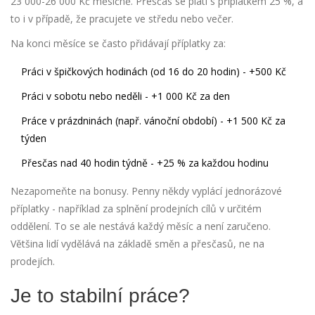
23 000-26 000 Kč měsíčně. Přesčas se platí s příplatkem 25 %, a
to i v případě, že pracujete ve středu nebo večer.
Na konci měsíce se často přidávají příplatky za:
Práci v špičkových hodinách (od 16 do 20 hodin) - +500 Kč
Práci v sobotu nebo neděli - +1 000 Kč za den
Práce v prázdninách (např. vánoční období) - +1 500 Kč za
týden
Přesčas nad 40 hodin týdně - +25 % za každou hodinu
Nezapomeňte na bonusy. Penny někdy vyplácí jednorázové
příplatky - například za splnění prodejních cílů v určitém
oddělení. To se ale nestává každý měsíc a není zaručeno.
Většina lidí vydělává na základě směn a přesčasů, ne na
prodejích.
Je to stabilní práce?