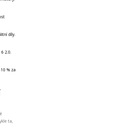
ost
tní díly.
6 2.0.
5-10 % za
í
né
kle ta,