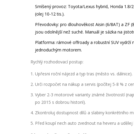
Smíšený provoz: Toyota/Lexus hybrid, Honda 1.8/2.0
(olej 10-12 tis.).
Převodovky: pro dlouhověkost Aisin (6/8AT) a ZF (8
jsou odolnější než suché. Manuál je sázka na jisto
Platforma: rámové offroady a robustní SUV vydrží nej
jednoduchým motorem.
Rychlý rozhodovací postup:
Upřesni roční nájezd a typ tras (město vs. dálnice).
Urči rozpočet na nákup a servis (počítej 5-8 % z ce
Vyber 2-3 motorové varianty známé životností (nap
po 2015 s dobrou historií).
Zkontroluj dostupnost dílů a slabiny konkrétního mod
Před koupí nech auto zvednout na heveru a udělej 