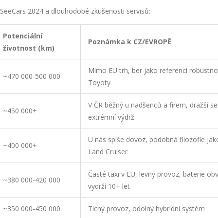
e iSeeCars 2024 a dlouhodobé zkušenosti servisů:
Potenciální
Poznámka k CZ/EVROPĚ
životnost (km)
Mimo EU trh, ber jako referenci robustno
~470 000-500 000
Toyoty
V ČR běžný u nadšenců a firem, dražší ser
~450 000+
extrémní výdrž
U nás spíše dovoz, podobná filozofie jak
~400 000+
Land Cruiser
Časté taxi v EU, levný provoz, baterie ob
~380 000-420 000
vydrží 10+ let
~350 000-450 000
Tichý provoz, odolný hybridní systém