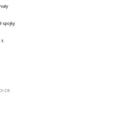
rvaly
é spojky
 s
TDI CR