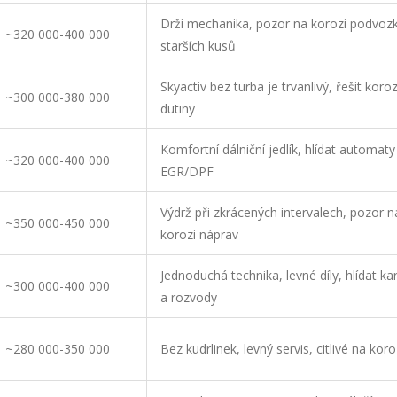
Drží mechanika, pozor na korozi podvoz
~320 000-400 000
starších kusů
Skyactiv bez turba je trvanlivý, řešit koroz
~300 000-380 000
dutiny
Komfortní dálniční jedlík, hlídat automaty
~320 000-400 000
EGR/DPF
Výdrž při zkrácených intervalech, pozor n
~350 000-450 000
korozi náprav
Jednoduchá technika, levné díly, hlídat kar
~300 000-400 000
a rozvody
~280 000-350 000
Bez kudrlinek, levný servis, citlivé na koro