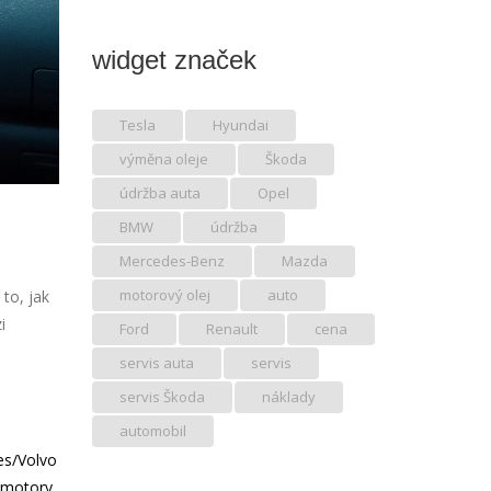
widget značek
Tesla
Hyundai
výměna oleje
Škoda
údržba auta
Opel
BMW
údržba
Mercedes-Benz
Mazda
motorový olej
auto
to, jak
i
Ford
Renault
cena
servis auta
servis
servis Škoda
náklady
automobil
es/Volvo
 motory.