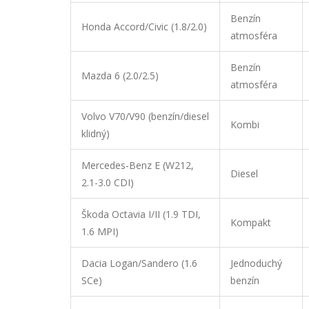
Benzín
Honda Accord/Civic (1.8/2.0)
atmosféra
Benzín
Mazda 6 (2.0/2.5)
atmosféra
Volvo V70/V90 (benzín/diesel
Kombi
klidný)
Mercedes-Benz E (W212,
Diesel
2.1-3.0 CDI)
Škoda Octavia I/II (1.9 TDI,
Kompakt
1.6 MPI)
Dacia Logan/Sandero (1.6
Jednoduchý
SCe)
benzín