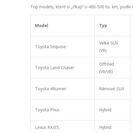
Top modely, které si „říkají“ o 400-500 tis. km, podl
Model
Typ
Velké SUV
Toyota Sequoia
(V8)
Offroad
Toyota Land Cruiser
(V6/V8)
Toyota 4Runner
Rámové SUV
Toyota Prius
Hybrid
Lexus RX/ES
Hybrid