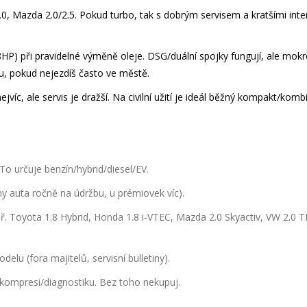
, Mazda 2.0/2.5. Pokud turbo, tak s dobrým servisem a kratšími inte
HP) při pravidelné výměně oleje. DSG/duální spojky fungují, ale mokr
tu, pokud nejezdíš často ve městě.
víc, ale servis je dražší. Na civilní užití je ideál běžný kompakt/kombi
 To určuje benzín/hybrid/diesel/EV.
ny auta ročně na údržbu, u prémiovek víc).
ř. Toyota 1.8 Hybrid, Honda 1.8 i‑VTEC, Mazda 2.0 Skyactiv, VW 2.0 
elu (fora majitelů, servisní bulletiny).
kompresi/diagnostiku. Bez toho nekupuj.