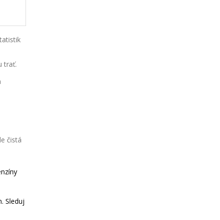
atistik
 trať.
a
e čistá
enzíny
. Sleduj