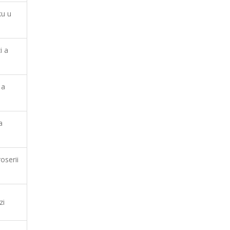
ku u
i a
 a
a
oserii
zi