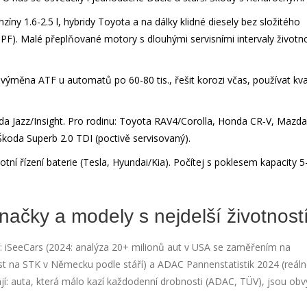
íny 1.6-2.5 l, hybridy Toyota a na dálky klidné diesely bez složitého
). Malé přeplňované motory s dlouhými servisními intervaly životn
), výměna ATF u automatů po 60-80 tis., řešit korozi včas, používat kvali
da Jazz/Insight. Pro rodinu: Toyota RAV4/Corolla, Honda CR‑V, Mazda 
Škoda Superb 2.0 TDI (poctivě servisovaný).
tní řízení baterie (Tesla, Hyundai/Kia). Počítej s poklesem kapacity 
načky a modely s nejdelší životnost
: iSeeCars (2024: analýza 20+ milionů aut v USA se zaměřením na
ost na STK v Německu podle stáří) a ADAC Pannenstatistik 2024 (reál
jí: auta, která málo kazí každodenní drobnosti (ADAC, TÜV), jsou obvy