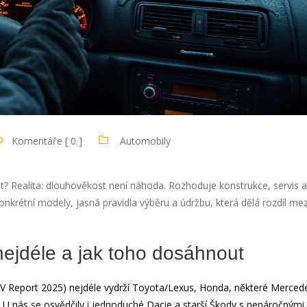
Komentáře [ 0 ]
Automobily
t? Realita: dlouhověkost není náhoda. Rozhoduje konstrukce, servis a 
nkrétní modely, jasná pravidla výběru a údržbu, která dělá rozdíl mez
nejdéle a jak toho dosáhnout
V Report 2025) nejdéle vydrží Toyota/Lexus, Honda, některé Merced
). U nás se osvědčily i jednoduché Dacie a starší Škody s nenáročnými