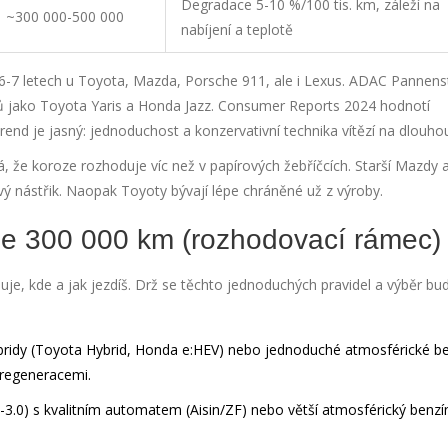
Degradace 5-10 %/100 tis. km, záleží na
~300 000-500 000
nabíjení a teplotě
6-7 letech u Toyota, Mazda, Porsche 911, ale i Lexus. ADAC Pannenst
lů jako Toyota Yaris a Honda Jazz. Consumer Reports 2024 hodnotí
d je jasný: jednoduchost a konzervativní technika vítězí na dlouhou
, že koroze rozhoduje víc než v papírových žebříčcích. Starší Mazdy 
ový nástřik. Naopak Toyoty bývají lépe chráněné už z výroby.
žije 300 000 km (rozhodovací rámec)
je, kde a jak jezdíš. Drž se těchto jednoduchých pravidel a výběr bud
hybridy (Toyota Hybrid, Honda e:HEV) nebo jednoduché atmosférické b
 regeneracemi.
.0-3.0) s kvalitním automatem (Aisin/ZF) nebo větší atmosférický benzín