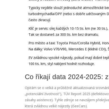
Typicky nejdéle slouží jednoduché atmosférické benz
turbodmychadla/DPF (nebo s dobře udržovaným DPF
často zkracují.
Klíč je servis: olej každých 10-15 tis. km (ne 30 tis.
Tak se dostaneš za 300 tis. km bez dramatu.
Pro město a taxi: Toyota Prius/Corolla Hybrid, Hon
Na dálky: Volvo V70/V90, Mercedes E (klidné CDI), 
EV zvládnou vysoké nájezdy, pokud mají dobré teplo
100 tis. km, styl nabíjení hodně rozhoduje.
Co říkají data 2024-2025: z
Opírám se o velká a průběžně aktualizovaná srovnání
„potenciální životnost“), TÜV Report 2025 (defektov
zásahy asistence). Tyhle zdroje se navzájem překrýva
která zvládnou velké nájezdy (iSeeCars).