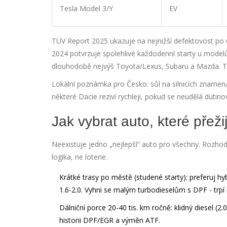
Tesla Model 3/Y
EV
TÜV Report 2025 ukazuje na nejnižší defektovost po 
2024 potvrzuje spolehlivé každodenní starty u mode
dlouhodobě nejvýš Toyota/Lexus, Subaru a Mazda. Tren
Lokální poznámka pro Česko: sůl na silnicích znamená
některé Dacie reziví rychleji, pokud se neudělá dutin
Jak vybrat auto, které pře
Neexistuje jedno „nejlepší“ auto pro všechny. Rozhodu
logika, ne loterie.
Krátké trasy po městě (studené starty): preferuj 
1.6-2.0. Vyhni se malým turbodieselům s DPF - trpí
Dálniční porce 20-40 tis. km ročně: klidný diesel (2
historii DPF/EGR a výměn ATF.