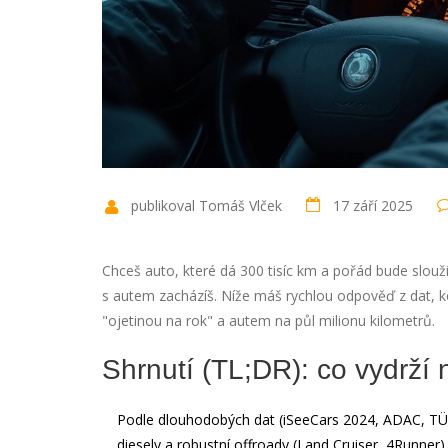
publikoval Tomáš Vlček
17 září 2025
Chceš auto, které dá 300 tisíc km a pořád bude slouži
s autem zacházíš. Níže máš rychlou odpověď z dat, ko
"ojetinou na rok" a autem na půl milionu kilometrů.
Shrnutí (TL;DR): co vydrží 
Podle dlouhodobých dat (iSeeCars 2024, ADAC, TÜ
diesely a robustní offroady (Land Cruiser, 4Runner