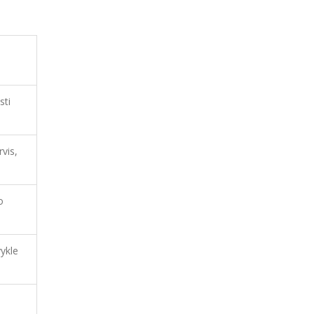
sti
vis,
o
vykle