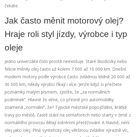
čekáte.
Jak často měnit motorový olej?
Hraje roli styl jízdy, výrobce i typ
oleje
Jedno univerzální číslo prostě neexistuje. Staré škodovky nebo
felicie měnily olej často už kolem 7 000 až 10 000 km. Dnešní
moderní motory podle výrobce často zvládnou klidně 20 000 až
30 000 km, někdy výrobci říkají i více. Jenže když si přečtete
poznámky malým písmem, zjistíte, že „za normálních
podmínek“. Hlavně že víme, co přesně pro automobilky
znamená „normální“, že? Typické městské popojíždění, krátké
trasy po městě, časté stání na semaforech nebo starty v zimě z
normálního provozu dělají extrémní přetěžování. A hlavně, není
olej jako olej. Plně syntetický olej většinou zvládne výrazně víc,