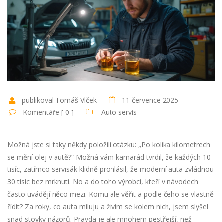
publikoval Tomáš Vlček
11 července 2025
Komentáře [ 0 ]
Auto servis
Možná jste si taky někdy položili otázku: „Po kolika kilometrech
se mění olej v autě?“ Možná vám kamarád tvrdil, že každých 10
tisíc, zatímco servisák klidně prohlásil, že moderní auta zvládnou
30 tisíc bez mrknutí. No a do toho výrobci, kteří v návodech
často uvádějí něco mezi. Komu ale věřit a podle čeho se vlastně
řídit? Za roky, co auta miluju a živím se kolem nich, jsem slyšel
snad stovky názorů. Pravda je ale mnohem pestřejší, než