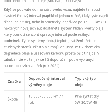
polo- nebo minerální oleje jsou naopak citlivější.
Když se podíváte do manuálu svého vozu, najdete tam buď
klasický časový interval (například jednou ročně, i kdybyste najeli
třeba jen 6 tisíc), nebo kilometrický (například po 15 000 km). U
některých novějších aut dostanete systém hlídání kvality oleje,
který pomocí senzorů upravuje interval podle reálných
podmínek. Tyhle systémy sledují teplotu, zatížení i četnost
studených startů. Přesto ale mají i oni jistý limit – chemická
degradace oleje a usazování karbonu prostě ošidit nejde. V
tabulce níže vidíte, jak se liší doporučení podle vybraných
automobilových značek (rok 2024):
Doporučený interval
Typický typ
Značka
výměny oleje
oleje
15 000–30 000 km / 1
Plně syntetický
Škoda
rok
5W-30/5W-40