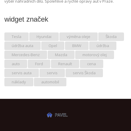
výběr náhradních dílů. Spolehlivé a rychlé opravy aut v Praze.
widget značek
Tesla
Hyundai
výměna oleje
Škoda
údržba auta
Opel
BMW
údržba
Mercedes-Benz
Mazda
motorový olej
auto
Ford
Renault
cena
servis auta
servis
servis Škoda
náklady
automobil