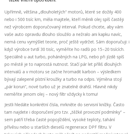
Upřímně, většina „dlouholetých“ motorů, které se dožily 400
nebo i 500 tisíc km, měla majitele, kteří měnili olej spíš častěji
než výrobcem doporučovaný interval. Pokud chcete, aby vám
vaše auto opravdu dlouho sloužilo a nežralo ani kapku navíc,
nemá cenu vymýšlet teorie, proč ještě vydržet. Sám doporučuji: i
když výrobce tvrdí 30 tisíc, vyměňte ho radši po 15–20 tisících.
Speciálně u aut turbo, poháněných na LPG, nebo při jízdě spíš
po městě je to naprostá nutnost. Stačí pár let příliš dlouhých
intervalů a v motoru se začne hromadit karbon – výsledkem
bývají zalepené pístní kroužky a turbo na odpis. Výměna stojí
„pár korun“, nové turbo už je znatelně drahší. Hlavně nikdy
neměňte jenom olej – nový filtr vždycky k tomu!
Jestli hledáte konkrétní čísla, mrkněte do servisní knížky. Často
tam najdete i doporučení pro tzv. „těžké provozní podmínky“ –
sem patří třeba časté popojíždění, vysoké teploty, tahání
přívěsu nebo u starších dieselů regenerace DPF filtru. V