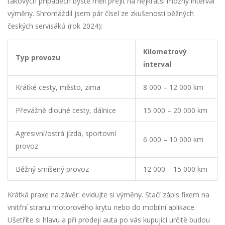
takových případech byste měli přejít na nejkratší možný interval
výměny. Shromáždil jsem pár čísel ze zkušeností běžných
českých servisáků (rok 2024):
Kilometrový
Typ provozu
interval
Krátké cesty, město, zima
8 000 – 12 000 km
Převážně dlouhé cesty, dálnice
15 000 – 20 000 km
Agresivní/ostrá jízda, sportovní
6 000 – 10 000 km
provoz
Běžný smíšený provoz
12 000 – 15 000 km
Krátká praxe na závěr: evidujte si výměny. Stačí zápis fixem na
vnitřní stranu motorového krytu nebo do mobilní aplikace.
Ušetříte si hlavu a při prodeji auta po vás kupující určitě budou