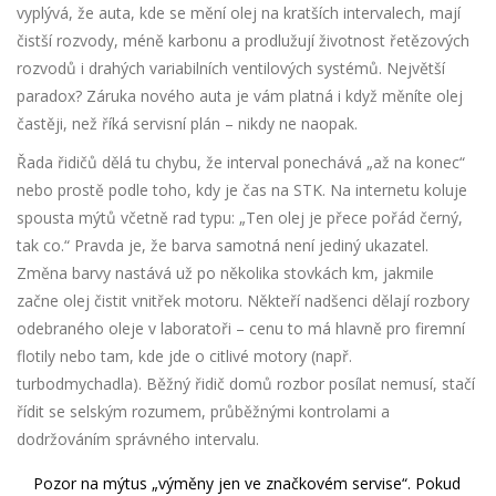
vyplývá, že auta, kde se mění olej na kratších intervalech, mají
čistší rozvody, méně karbonu a prodlužují životnost řetězových
rozvodů i drahých variabilních ventilových systémů. Největší
paradox? Záruka nového auta je vám platná i když měníte olej
častěji, než říká servisní plán – nikdy ne naopak.
Řada řidičů dělá tu chybu, že interval ponechává „až na konec“
nebo prostě podle toho, kdy je čas na STK. Na internetu koluje
spousta mýtů včetně rad typu: „Ten olej je přece pořád černý,
tak co.“ Pravda je, že barva samotná není jediný ukazatel.
Změna barvy nastává už po několika stovkách km, jakmile
začne olej čistit vnitřek motoru. Někteří nadšenci dělají rozbory
odebraného oleje v laboratoři – cenu to má hlavně pro firemní
flotily nebo tam, kde jde o citlivé motory (např.
turbodmychadla). Běžný řidič domů rozbor posílat nemusí, stačí
řídit se selským rozumem, průběžnými kontrolami a
dodržováním správného intervalu.
Pozor na mýtus „výměny jen ve značkovém servise“. Pokud