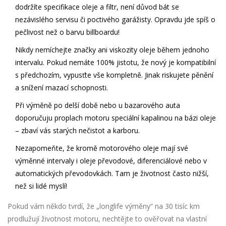
dodržíte specifikace oleje a filtr, není důvod bát se
nezávislého servisu či poctivého garážisty. Opravdu jde spíš o
pečlivost než o barvu billboardu!
Nikdy nemíchejte značky ani viskozity oleje během jednoho
intervalu. Pokud nemáte 100% jistotu, že nový je kompatibilní
s předchozím, vypusťte vše kompletně. Jinak riskujete pěnění
a snížení mazací schopnosti.
Při výměně po delší době nebo u bazarového auta
doporučuju proplach motoru speciální kapalinou na bázi oleje
– zbaví vás starých nečistot a karboru.
Nezapomeňte, že kromě motorového oleje mají své
výměnné intervaly i oleje převodové, diferenciálové nebo v
automatických převodovkách. Tam je životnost často nižší,
než si lidé myslí!
Pokud vám někdo tvrdí, že „longlife výměny“ na 30 tisíc km
prodlužují životnost motoru, nechtějte to ověřovat na vlastní