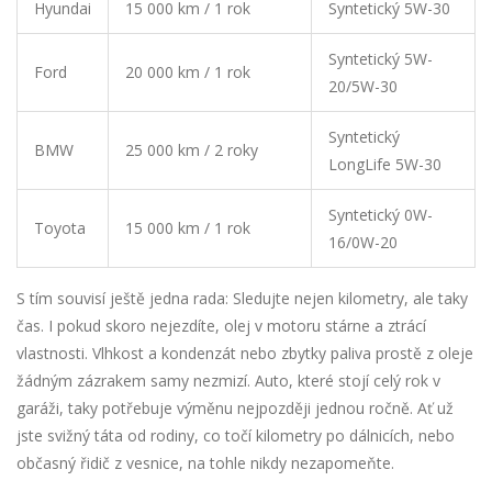
Hyundai
15 000 km / 1 rok
Syntetický 5W-30
Syntetický 5W-
Ford
20 000 km / 1 rok
20/5W-30
Syntetický
BMW
25 000 km / 2 roky
LongLife 5W-30
Syntetický 0W-
Toyota
15 000 km / 1 rok
16/0W-20
S tím souvisí ještě jedna rada: Sledujte nejen kilometry, ale taky
čas. I pokud skoro nejezdíte, olej v motoru stárne a ztrácí
vlastnosti. Vlhkost a kondenzát nebo zbytky paliva prostě z oleje
žádným zázrakem samy nezmizí. Auto, které stojí celý rok v
garáži, taky potřebuje výměnu nejpozději jednou ročně. Ať už
jste svižný táta od rodiny, co točí kilometry po dálnicích, nebo
občasný řidič z vesnice, na tohle nikdy nezapomeňte.