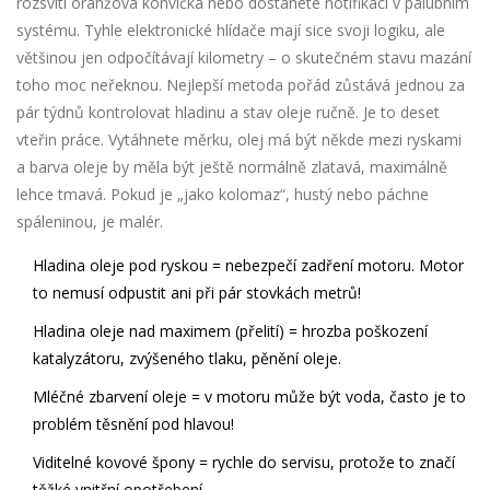
rozsvítí oranžová konvička nebo dostanete notifikaci v palubním
systému. Tyhle elektronické hlídače mají sice svoji logiku, ale
většinou jen odpočítávají kilometry – o skutečném stavu mazání
toho moc neřeknou. Nejlepší metoda pořád zůstává jednou za
pár týdnů kontrolovat hladinu a stav oleje ručně. Je to deset
vteřin práce. Vytáhnete měrku, olej má být někde mezi ryskami
a barva oleje by měla být ještě normálně zlatavá, maximálně
lehce tmavá. Pokud je „jako kolomaz“, hustý nebo páchne
spáleninou, je malér.
Hladina oleje pod ryskou = nebezpečí zadření motoru. Motor
to nemusí odpustit ani při pár stovkách metrů!
Hladina oleje nad maximem (přelití) = hrozba poškození
katalyzátoru, zvýšeného tlaku, pěnění oleje.
Mléčné zbarvení oleje = v motoru může být voda, často je to
problém těsnění pod hlavou!
Viditelné kovové špony = rychle do servisu, protože to značí
těžké vnitřní opotřebení.