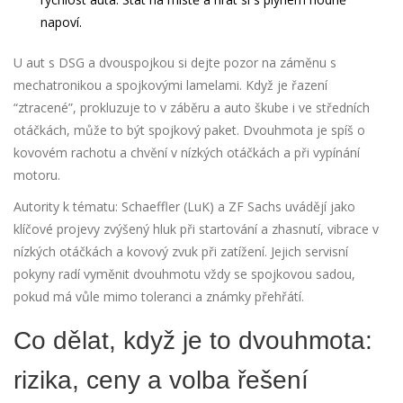
napoví.
U aut s DSG a dvouspojkou si dejte pozor na záměnu s
mechatronikou a spojkovými lamelami. Když je řazení
“ztracené”, prokluzuje to v záběru a auto škube i ve středních
otáčkách, může to být spojkový paket. Dvouhmota je spíš o
kovovém rachotu a chvění v nízkých otáčkách a při vypínání
motoru.
Autority k tématu: Schaeffler (LuK) a ZF Sachs uvádějí jako
klíčové projevy zvýšený hluk při startování a zhasnutí, vibrace v
nízkých otáčkách a kovový zvuk při zatížení. Jejich servisní
pokyny radí vyměnit dvouhmotu vždy se spojkovou sadou,
pokud má vůle mimo toleranci a známky přehřátí.
Co dělat, když je to dvouhmota:
rizika, ceny a volba řešení