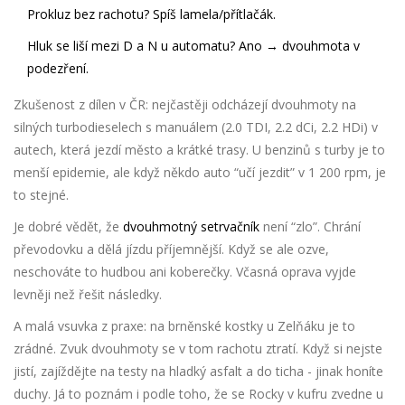
Prokluz bez rachotu? Spíš lamela/přítlačák.
Hluk se liší mezi D a N u automatu? Ano → dvouhmota v
podezření.
Zkušenost z dílen v ČR: nejčastěji odcházejí dvouhmoty na
silných turbodieselech s manuálem (2.0 TDI, 2.2 dCi, 2.2 HDi) v
autech, která jezdí město a krátké trasy. U benzinů s turby je to
menší epidemie, ale když někdo auto “učí jezdit” v 1 200 rpm, je
to stejné.
Je dobré vědět, že
dvouhmotný setrvačník
není “zlo”. Chrání
převodovku a dělá jízdu příjemnější. Když se ale ozve,
neschováte to hudbou ani koberečky. Včasná oprava vyjde
levněji než řešit následky.
A malá vsuvka z praxe: na brněnské kostky u Zelňáku je to
zrádné. Zvuk dvouhmoty se v tom rachotu ztratí. Když si nejste
jistí, zajíždějte na testy na hladký asfalt a do ticha - jinak honíte
duchy. Já to poznám i podle toho, že se Rocky v kufru zvedne u