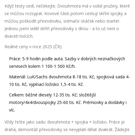
Když testy sedí, nečekejte. Dvouhmota má v sobě pružiny, které
se můžou rozsypat. Kovové části potom cestují skříní spojky a
můžou poškodit převodovku, snímače otáček nebo startér.
Jednou jsem viděl skříň převodovky s dírou - a to už není o
dvaceti tisících.
Reálné ceny v roce 2025 (ČR):
Práce: 5-9 hodin podle auta. Sazby v dobrých neznačkových
servisech kolem 1 100-1 500 Kč/h.
Materiál: LuK/Sachs dvouhmota 8-18 tis. Kč, spojková sada 4-
10 tis. Kč, vypínací ložisko 1,5-4 tis. Kč.
Celkem: běžné diesely 12-35 tis. Kč; složitější
motory/4x4/dvouspojky 25-60 tis. Kč. Prémiovky a dodávky i
víc.
Vždy řešte jako sadu: dvouhmota + spojka + ložisko. Práce je
drahá, demontáž převodovky se nevyplatí dělat dvakrát. Žádejte