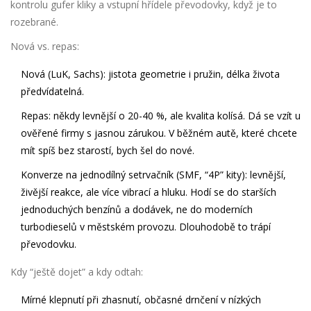
kontrolu gufer kliky a vstupní hřídele převodovky, když je to
rozebrané.
Nová vs. repas:
Nová (LuK, Sachs): jistota geometrie i pružin, délka života
předvídatelná.
Repas: někdy levnější o 20-40 %, ale kvalita kolísá. Dá se vzít u
ověřené firmy s jasnou zárukou. V běžném autě, které chcete
mít spíš bez starostí, bych šel do nové.
Konverze na jednodílný setrvačník (SMF, “4P” kity): levnější,
živější reakce, ale více vibrací a hluku. Hodí se do starších
jednoduchých benzínů a dodávek, ne do moderních
turbodieselů v městském provozu. Dlouhodobě to trápí
převodovku.
Kdy “ještě dojet” a kdy odtah:
Mírné klepnutí při zhasnutí, občasné drnčení v nízkých