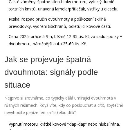
Časté záměny: špatné silentbloky motoru, vyteklý tlumič
torzních kmitů, unavená lamela/přítlačák, vstřiky u dieselu.
Rizika: rozpad pružin dvouhmoty a poškození skříně
převodovky, vydření tisíchranů, odletující kovové části.
Cena 2025: práce 5-9 h, běžně 12-35 tis. Kč za sadu spojky +
dvouhmotu, náročnější auta 25-60 tis. Kč.
Jak se projevuje špatná
dvouhmota: signály podle
situace
Nejprve si srovnáme, co typicky dělá umírající dvouhmota v
různých režimech. Když víte, kdy co poslouchat a cítit, zbytečně
nevyhodíte peníze jen za “střelbu dílů”.
Vypnutí motoru: krátké kovové “klap-klap” nebo hlubší rána.