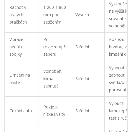
Vyzkoušet 
Rachot v
1 200-1 800
na vyšší kval
nízkých
rpm pod
Vysoká
srovnat s
otáčkách
zatížením
volnoběhe
Vibrace
Při
Rozjezd ruč
pedálu
rozjezdu/při
Střední
brzdou, vní
spojky
záběru
kmitání do 
Vypnout kli
Volnoběh,
Drnčení na
zapnout
klima
Střední
místě
světla/odmr
zapnutá
porovnat z
Vyloučit
Rozjezd,
Cukání auta
Střední
lamelu/přítl
nízké kvalty
test s ruční
Vyzkoušet