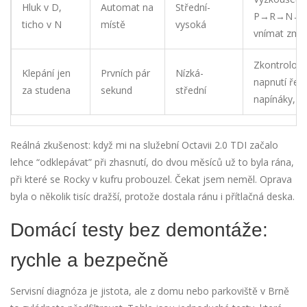
Hluk v D,
Automat na
Střední-
P→R→N→D
ticho v N
místě
vysoká
vnímat změ
Zkontrolova
Klepání jen
Prvních pár
Nízká-
napnutí ře
za studena
sekund
střední
napínáky, al
Reálná zkušenost: když mi na služební Octavii 2.0 TDI začalo
lehce “odklepávat” při zhasnutí, do dvou měsíců už to byla rána,
při které se Rocky v kufru probouzel. Čekat jsem neměl. Oprava
byla o několik tisíc dražší, protože dostala ránu i přítlačná deska.
Domácí testy bez demontáže:
rychle a bezpečně
Servisní diagnóza je jistota, ale z domu nebo parkoviště v Brně