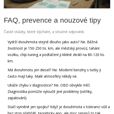
FAQ, prevence a nouzové tipy
Časté otázky, které slýchám, a stručné odpovědi.
Vydrží dvouhmota stejně dlouho jako auto? Ne. Běžná
životnost je 150-250 tis. km, ale městský provoz, tahání
vozíku, chip-tuning a podtáčení ji klidně zkrátí na 80-120 tis.
km.
Má dvouhmotu jen diesel? Ne. Moderní benzíny s turby ji
často mají taky. Malé atmosféry někdy ne.
Ukáže chybu v diagnostice? Ne. OBD obvykle mlčí.
Diagnostika pomůže vyloučit jiné problémy (vstřiky,
zapalování).
Stačí vyměnit jen spojku? Když je dvouhmota v toleranci vůlí a
bez stop přehřátí, teoreticky ano, ale moc servisů to tak