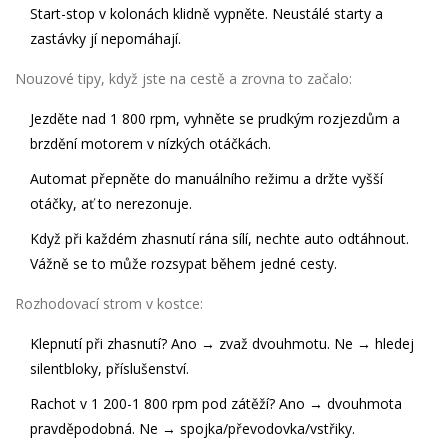
Start-stop v kolonách klidně vypněte. Neustálé starty a
zastávky jí nepomáhají.
Nouzové tipy, když jste na cestě a zrovna to začalo:
Jezděte nad 1 800 rpm, vyhněte se prudkým rozjezdům a
brzdění motorem v nízkých otáčkách.
Automat přepněte do manuálního režimu a držte vyšší
otáčky, ať to nerezonuje.
Když při každém zhasnutí rána sílí, nechte auto odtáhnout.
Vážně se to může rozsypat během jedné cesty.
Rozhodovací strom v kostce:
Klepnutí při zhasnutí? Ano → zvaž dvouhmotu. Ne → hledej
silentbloky, příslušenství.
Rachot v 1 200-1 800 rpm pod zátěží? Ano → dvouhmota
pravděpodobná. Ne → spojka/převodovka/vstřiky.