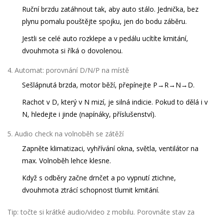
Ruční brzdu zatáhnout tak, aby auto stálo. Jednička, bez
plynu pomalu pouštějte spojku, jen do bodu záběru.
Jestli se celé auto rozklepe a v pedálu ucítíte kmitání,
dvouhmota si říká o dovolenou.
Automat: porovnání D/N/P na místě
Sešlápnutá brzda, motor běží, přepínejte P→R→N→D.
Rachot v D, který v N mizí, je silná indicie. Pokud to dělá i v
N, hledejte i jinde (napínáky, příslušenství).
Audio check na volnoběh se zátěží
Zapněte klimatizaci, vyhřívání okna, světla, ventilátor na
max. Volnoběh lehce klesne.
Když s odběry začne drnčet a po vypnutí ztichne,
dvouhmota ztrácí schopnost tlumit kmitání.
Tip: točte si krátké audio/video z mobilu. Porovnáte stav za