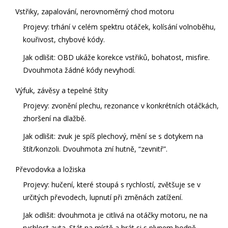
Vstřiky, zapalování, nerovnoměrný chod motoru
Projevy: trhání v celém spektru otáček, kolísání volnoběhu,
kouřivost, chybové kódy.
Jak odlišit: OBD ukáže korekce vstřiků, bohatost, misfire.
Dvouhmota žádné kódy nevyhodí.
Výfuk, závěsy a tepelné štíty
Projevy: zvonění plechu, rezonance v konkrétních otáčkách,
zhoršení na dlažbě.
Jak odlišit: zvuk je spíš plechový, mění se s dotykem na
štít/konzoli. Dvouhmota zní hutně, “zevnitř”.
Převodovka a ložiska
Projevy: hučení, které stoupá s rychlostí, zvětšuje se v
určitých převodech, lupnutí při změnách zatížení.
Jak odlišit: dvouhmota je citlivá na otáčky motoru, ne na
rychlost auta. Stát na místě a hrát si s plynem hodně