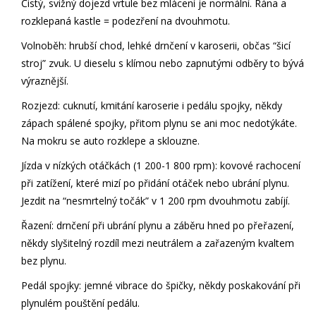
Čistý, svižný dojezd vrtule bez mlácení je normální. Rána a
rozklepaná kastle = podezření na dvouhmotu.
Volnoběh: hrubší chod, lehké drnčení v karoserii, občas “šicí
stroj” zvuk. U dieselu s klímou nebo zapnutými odběry to bývá
výraznější.
Rozjezd: cuknutí, kmitání karoserie i pedálu spojky, někdy
zápach spálené spojky, přitom plynu se ani moc nedotýkáte.
Na mokru se auto rozklepe a sklouzne.
Jízda v nízkých otáčkách (1 200-1 800 rpm): kovové rachocení
při zatížení, které mizí po přidání otáček nebo ubrání plynu.
Jezdit na “nesmrtelný točák” v 1 200 rpm dvouhmotu zabíjí.
Řazení: drnčení při ubrání plynu a záběru hned po přeřazení,
někdy slyšitelný rozdíl mezi neutrálem a zařazeným kvaltem
bez plynu.
Pedál spojky: jemné vibrace do špičky, někdy poskakování při
plynulém pouštění pedálu.