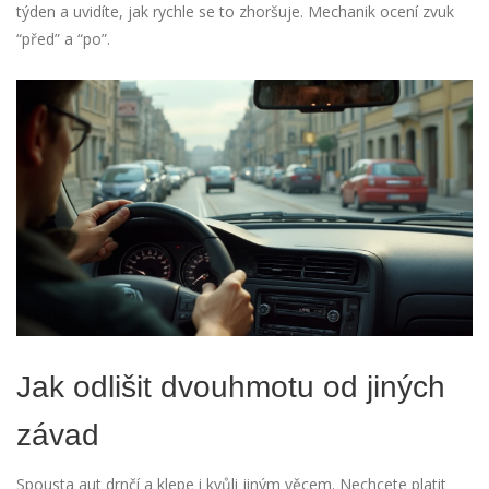
týden a uvidíte, jak rychle se to zhoršuje. Mechanik ocení zvuk
“před” a “po”.
Jak odlišit dvouhmotu od jiných
závad
Spousta aut drnčí a klepe i kvůli jiným věcem. Nechcete platit