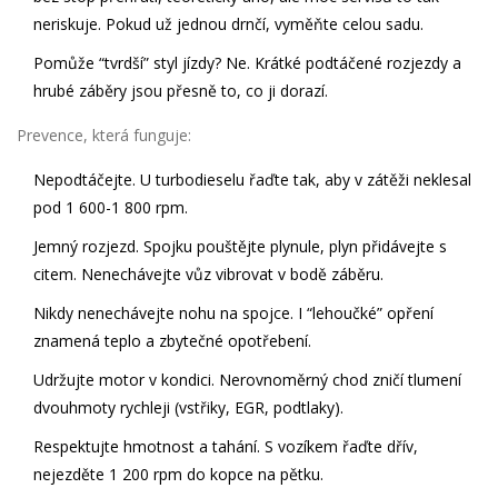
neriskuje. Pokud už jednou drnčí, vyměňte celou sadu.
Pomůže “tvrdší” styl jízdy? Ne. Krátké podtáčené rozjezdy a
hrubé záběry jsou přesně to, co ji dorazí.
Prevence, která funguje:
Nepodtáčejte. U turbodieselu řaďte tak, aby v zátěži neklesal
pod 1 600-1 800 rpm.
Jemný rozjezd. Spojku pouštějte plynule, plyn přidávejte s
citem. Nenechávejte vůz vibrovat v bodě záběru.
Nikdy nenechávejte nohu na spojce. I “lehoučké” opření
znamená teplo a zbytečné opotřebení.
Udržujte motor v kondici. Nerovnoměrný chod zničí tlumení
dvouhmoty rychleji (vstřiky, EGR, podtlaky).
Respektujte hmotnost a tahání. S vozíkem řaďte dřív,
nejezděte 1 200 rpm do kopce na pětku.