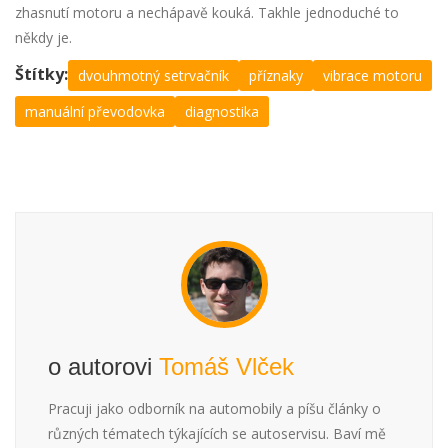
zhasnutí motoru a nechápavě kouká. Takhle jednoduché to
někdy je.
Štítky:
dvouhmotný setrvačník
příznaky
vibrace motoru
manuální převodovka
diagnostika
o autorovi
Tomáš Vlček
Pracuji jako odborník na automobily a píšu články o
různých tématech týkajících se autoservisu. Baví mě