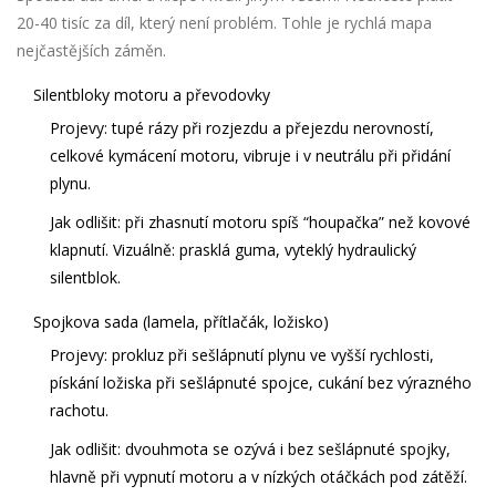
20-40 tisíc za díl, který není problém. Tohle je rychlá mapa
nejčastějších záměn.
Silentbloky motoru a převodovky
Projevy: tupé rázy při rozjezdu a přejezdu nerovností,
celkové kymácení motoru, vibruje i v neutrálu při přidání
plynu.
Jak odlišit: při zhasnutí motoru spíš “houpačka” než kovové
klapnutí. Vizuálně: prasklá guma, vyteklý hydraulický
silentblok.
Spojkova sada (lamela, přítlačák, ložisko)
Projevy: prokluz při sešlápnutí plynu ve vyšší rychlosti,
pískání ložiska při sešlápnuté spojce, cukání bez výrazného
rachotu.
Jak odlišit: dvouhmota se ozývá i bez sešlápnuté spojky,
hlavně při vypnutí motoru a v nízkých otáčkách pod zátěží.