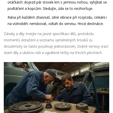
otáčkách: dojezd pár stovek km s jemnou nohou, vyhýbat se
podtáčení a kopcům. Sledujte, zda se to nezhoršuje.
Rána při každém zhasnutí, silné vibrace při rozjezdu, cinkání i
na volnoběh: neriskovat, odtah do servisu. Hrozí destrukce.
Záruky a díly: trvejte na jasné specifikaci dílů, protokolu
momentů dotažení a seznamu vyměněných šroubů (u
dvouhmoty se často používají jednorázové). Dobré servisy vrací
staré díly a ukážou vůli a vypálené tečky na třecích plochách.