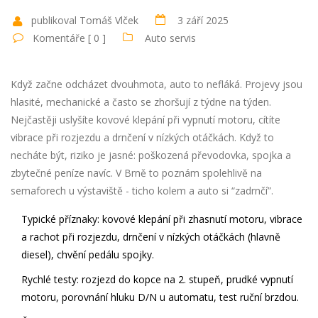
publikoval Tomáš Vlček
3 září 2025
Komentáře [ 0 ]
Auto servis
Když začne odcházet dvouhmota, auto to nefláká. Projevy jsou
hlasité, mechanické a často se zhoršují z týdne na týden.
Nejčastěji uslyšíte kovové klepání při vypnutí motoru, cítíte
vibrace při rozjezdu a drnčení v nízkých otáčkách. Když to
necháte být, riziko je jasné: poškozená převodovka, spojka a
zbytečné peníze navíc. V Brně to poznám spolehlivě na
semaforech u výstaviště - ticho kolem a auto si “zadrnčí”.
Typické příznaky: kovové klepání při zhasnutí motoru, vibrace
a rachot při rozjezdu, drnčení v nízkých otáčkách (hlavně
diesel), chvění pedálu spojky.
Rychlé testy: rozjezd do kopce na 2. stupeň, prudké vypnutí
motoru, porovnání hluku D/N u automatu, test ruční brzdou.