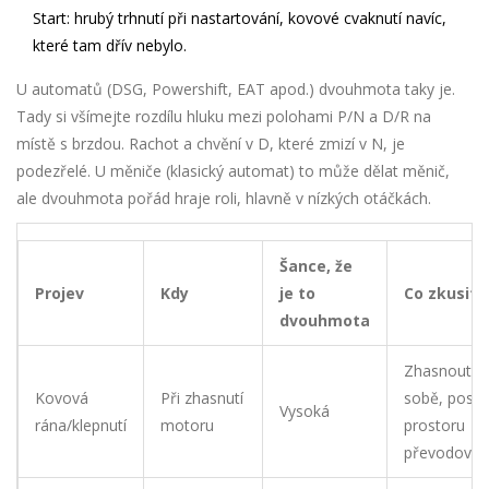
Start: hrubý trhnutí při nastartování, kovové cvaknutí navíc,
které tam dřív nebylo.
U automatů (DSG, Powershift, EAT apod.) dvouhmota taky je.
Tady si všímejte rozdílu hluku mezi polohami P/N a D/R na
místě s brzdou. Rachot a chvění v D, které zmizí v N, je
podezřelé. U měniče (klasický automat) to může dělat měnič,
ale dvouhmota pořád hraje roli, hlavně v nízkých otáčkách.
Šance, že
Projev
Kdy
je to
Co zkusit 
dvouhmota
Zhasnout 3
Kovová
Při zhasnutí
sobě, poslo
Vysoká
rána/klepnutí
motoru
prostoru
převodovky