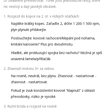
to zvládnete předfiltrovat. Tohle jsou jednoduché testy, které
nic nestojí a dají jasnější obrázek.
Rozjezd do kopce na 2. st. v nízkých otáčkách
Najděte krátký kopec. Zařaďte 2, držte 1 200-1 500 rpm,
plyn plynule přidávejte.
Poslouchejte: kovové rachocení/klepání pod nohama,
kmitání karoserie? Plus pro dvouhmotu.
Hladké, ale prokluzující spojka bez rachotu? Možná je spíš
unavená lamela/přítlačák.
Zhasnutí motoru 3× za sebou
Na rovině, neutrál, bez plynu. Zhasnout - nastartovat -
zhasnout - nastartovat.
Pokud je zvuk konzistentní kovové “klapnutí” z oblasti
převodovky, riziko je vysoké.
Ruční brzda a rozjezd na rovině