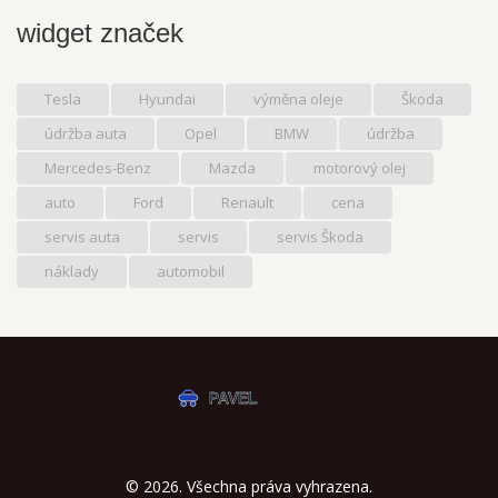
widget značek
Tesla
Hyundai
výměna oleje
Škoda
údržba auta
Opel
BMW
údržba
Mercedes-Benz
Mazda
motorový olej
auto
Ford
Renault
cena
servis auta
servis
servis Škoda
náklady
automobil
© 2026. Všechna práva vyhrazena.