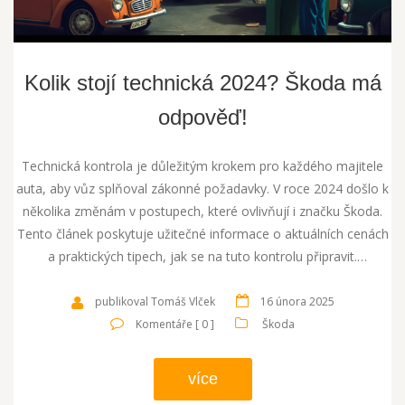
Kolik stojí technická 2024? Škoda má
odpověď!
Technická kontrola je důležitým krokem pro každého majitele
auta, aby vůz splňoval zákonné požadavky. V roce 2024 došlo k
několika změnám v postupech, které ovlivňují i značku Škoda.
Tento článek poskytuje užitečné informace o aktuálních cenách
a praktických tipech, jak se na tuto kontrolu připravit.
Nezapomínejte, že správná údržba může ušetřit čas i peníze.
publikoval Tomáš Vlček
16 února 2025
Komentáře [ 0 ]
Škoda
více