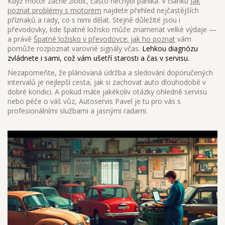
Když motor začne zlobit, často nechybí panika. V článku
Jak
poznat problémy s motorem
najdete přehled nejčastějších
příznaků a rady, co s nimi dělat. Stejně důležité jsou i
převodovky, kde špatné ložisko může znamenat velké výdaje —
a právě
Špatné ložisko v převodovce: jak ho poznat
vám
pomůže rozpoznat varovné signály včas.
Lehkou diagnózu
zvládnete i sami, což vám ušetří starosti a čas v servisu.
Nezapomeňte, že plánovaná údržba a sledování doporučených
intervalů je nejlepší cesta, jak si zachovat auto dlouhodobě v
dobré kondici. A pokud máte jakékoliv otázky ohledně servisu
nebo péče o váš vůz, Autoservis Pavel je tu pro vás s
profesionálními službami a jasnými radami.