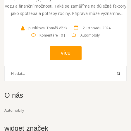
vozu a finanční možnosti. Také se zaměříme na důležité faktory
jako spotřeba a potřeby rodiny. Příprava může významně
ovlivnit vaše rozhodnutí při hledání ideálního vozidla.
publikoval Tomáš Vlček
2 listopadu 2024
Komentáře [ 0 ]
Automobily
více
O nás
Automobily
widget značek