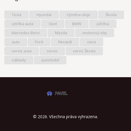
Tesla
Hyundai
výměna oleje
Škoda
údržba auta
Opel
BMW
údržba
Mercedes-Benz
Mazda
motorový olej
auto
Ford
Renault
cena
servis auta
servis
servis Škoda
náklady
automobil
© 2026. Všechna práva vyhrazena.