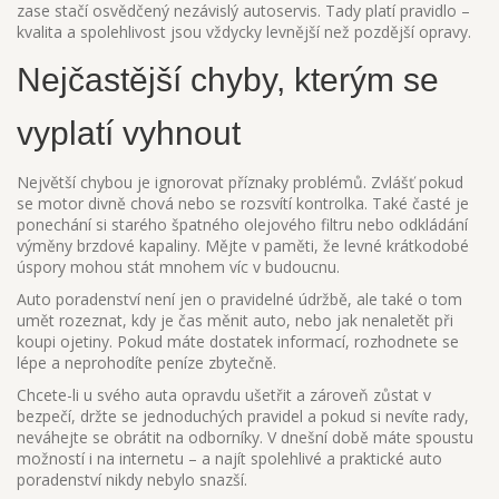
zase stačí osvědčený nezávislý autoservis. Tady platí pravidlo –
kvalita a spolehlivost jsou vždycky levnější než pozdější opravy.
Nejčastější chyby, kterým se
vyplatí vyhnout
Největší chybou je ignorovat příznaky problémů. Zvlášť pokud
se motor divně chová nebo se rozsvítí kontrolka. Také časté je
ponechání si starého špatného olejového filtru nebo odkládání
výměny brzdové kapaliny. Mějte v paměti, že levné krátkodobé
úspory mohou stát mnohem víc v budoucnu.
Auto poradenství není jen o pravidelné údržbě, ale také o tom
umět rozeznat, kdy je čas měnit auto, nebo jak nenaletět při
koupi ojetiny. Pokud máte dostatek informací, rozhodnete se
lépe a neprohodíte peníze zbytečně.
Chcete-li u svého auta opravdu ušetřit a zároveň zůstat v
bezpečí, držte se jednoduchých pravidel a pokud si nevíte rady,
neváhejte se obrátit na odborníky. V dnešní době máte spoustu
možností i na internetu – a najít spolehlivé a praktické auto
poradenství nikdy nebylo snazší.