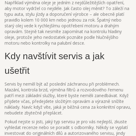
Například výměna oleje je jedním z nejdůležitějších opatření,
aby motor vydržel co nejdéle. Jak často olej měnit? To záleží na
typu auta, stylu jízdy a doporučení výrobce – ale obecně platí
pravidlo kolem 10 000 km nebo jednou za rok. Špatný nebo
starý olej vede k rychlejšímu opotřebení motoru a drahým
opravám. Stejně tak nesmíte zapomínat na kontrolu hladiny
oleje, protože jeho nedostatek poznáte podle hlučnějšího
motoru nebo kontrolky na palubní desce.
Kdy navštívit servis a jak
ušetřit
Servis by neměl být až poslední záchranou při problémech.
Mazání, kontrola brzd, výměna filtrů a rozvodového řemenu
patří mezi základní služby, které byste neměli zanedbávat. Když
přijdete včas, předejdete složitým opravám a výrazně snížíte
náklady. Navíc když víte, jaká je běžná cena za konkrétní opravu,
nebudete zbytečně přeplácet.
Pokud nejste si jisti, jaký typ servisu je pro vás nejlepší, zkuste
vyhledat recenze nebo se poradit s odborníky. Někdy se vyplatí
investovat do originálních dílů a autorizovaného servisu, jindy