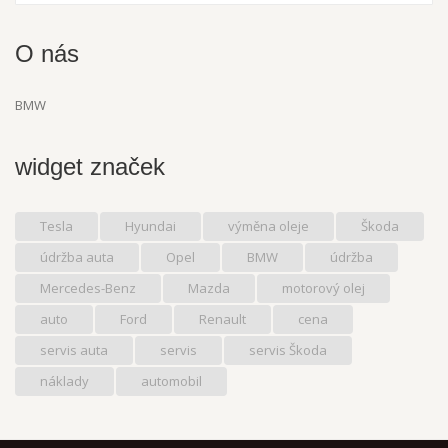
O nás
BMW
widget značek
Tesla
Hyundai
výměna oleje
Škoda
údržba auta
Opel
BMW
údržba
Mercedes-Benz
Mazda
motorový olej
auto
Ford
Renault
cena
servis auta
servis
servis Škoda
náklady
automobil