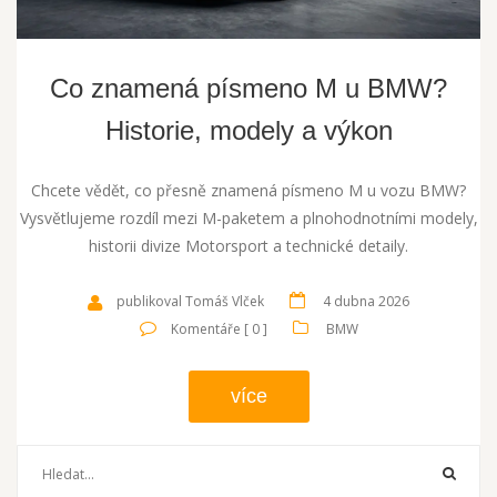
Co znamená písmeno M u BMW?
Historie, modely a výkon
Chcete vědět, co přesně znamená písmeno M u vozu BMW?
Vysvětlujeme rozdíl mezi M-paketem a plnohodnotními modely,
historii divize Motorsport a technické detaily.
publikoval Tomáš Vlček
4 dubna 2026
Komentáře [ 0 ]
BMW
více