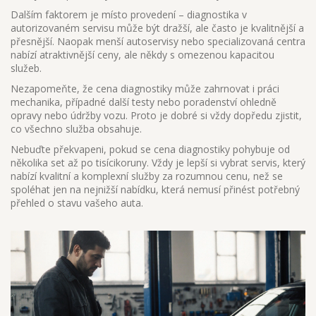
Dalším faktorem je místo provedení – diagnostika v
autorizovaném servisu může být dražší, ale často je kvalitnější a
přesnější. Naopak menší autoservisy nebo specializovaná centra
nabízí atraktivnější ceny, ale někdy s omezenou kapacitou
služeb.
Nezapomeňte, že cena diagnostiky může zahrnovat i práci
mechanika, případné další testy nebo poradenství ohledně
opravy nebo údržby vozu. Proto je dobré si vždy dopředu zjistit,
co všechno služba obsahuje.
Nebuďte překvapeni, pokud se cena diagnostiky pohybuje od
několika set až po tisícikoruny. Vždy je lepší si vybrat servis, který
nabízí kvalitní a komplexní služby za rozumnou cenu, než se
spoléhat jen na nejnižší nabídku, která nemusí přinést potřebný
přehled o stavu vašeho auta.