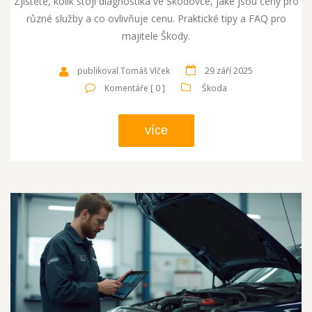
Zjistěte, kolik stojí diagnostika ve Škodovce, jaké jsou ceny pro
různé služby a co ovlivňuje cenu. Praktické tipy a FAQ pro
majitele Škody.
publikoval Tomáš Vlček
29 září 2025
Komentáře [ 0 ]
Škoda
více