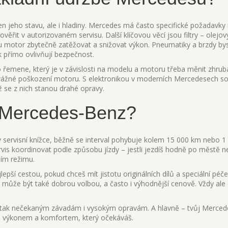
en jeho stavu, ale i hladiny. Mercedes má často specifické požadavky 
věřit v autorizovaném servisu. Další klíčovou věcí jsou filtry – olejov
ou motor zbytečně zatěžovat a snižovat výkon. Pneumatiky a brzdy by
k přímo ovlivňují bezpečnost.
emene, který je v závislosti na modelu a motoru třeba měnit zhrub
š vážné poškození motoru. S elektronikou v moderních Mercedesech so
ž se z nich stanou drahé opravy.
t Mercedes-Benz?
š v servisní knížce, běžně se interval pohybuje kolem 15 000 km nebo 1
rvis koordinovat podle způsobu jízdy – jestli jezdíš hodně po městě 
ším režimu.
lepší cestou, pokud chceš mít jistotu originálních dílů a speciální pé
 může být také dobrou volbou, a často i výhodnější cenově. Vždy ale
eš tak nečekaným závadám i vysokým opravám. A hlavně – tvůj Merce
u, výkonem a komfortem, který očekáváš.