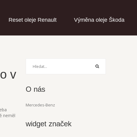
Reset oleje Renault
Výměna oleje Škoda
o v
O nás
Mercedes-Benz
řeba
ně neměl
widget značek