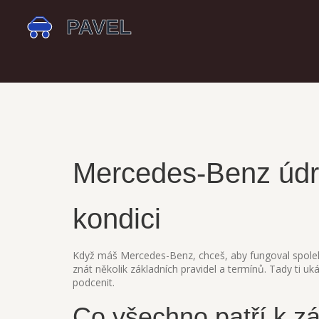
Mercedes-Benz údrž
kondici
Když máš Mercedes-Benz, chceš, aby fungoval spolehl
znát několik základních pravidel a termínů. Tady ti u
podcenit.
Co všechno patří k z