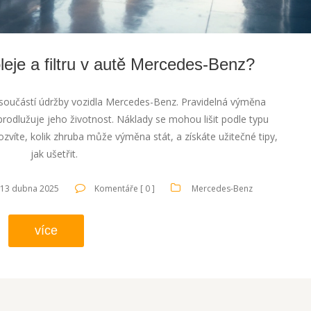
leje a filtru v autě Mercedes-Benz?
u součástí údržby vozidla Mercedes-Benz. Pravidelná výměna
dlužuje jeho životnost. Náklady se mohou lišit podle typu
ozvíte, kolik zhruba může výměna stát, a získáte užitečné tipy,
jak ušetřit.
13 dubna 2025
Komentáře [ 0 ]
Mercedes-Benz
více