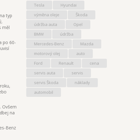
Tesla
Hyundai
výměna oleje
Škoda
na typ
ý,
údržba auta
Opel
s měl
BMW
údržba
a po 60-
Mercedes-Benz
Mazda
uvisí
motorový olej
auto
Ford
Renault
cena
servis auta
servis
servis Škoda
náklady
 roku,
nebo
automobil
če. Ovšem
 dbej na
des-Benz