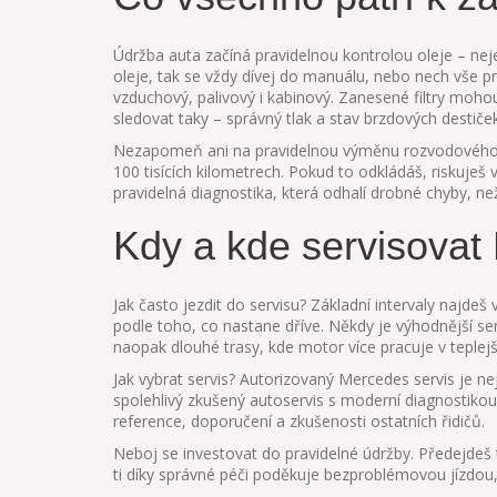
Údržba auta začíná pravidelnou kontrolou oleje – nej
oleje, tak se vždy dívej do manuálu, nebo nech vše pro
vzduchový, palivový i kabinový. Zanesené filtry moh
sledovat taky – správný tlak a stav brzdových destiče
Nezapomeň ani na pravidelnou výměnu rozvodového ř
100 tisících kilometrech. Pokud to odkládáš, riskuje
pravidelná diagnostika, která odhalí drobné chyby, ne
Kdy a kde servisova
Jak často jezdit do servisu? Základní intervaly najde
podle toho, co nastane dříve. Někdy je výhodnější se
naopak dlouhé trasy, kde motor více pracuje v teplej
Jak vybrat servis? Autorizovaný Mercedes servis je nej
spolehlivý zkušený autoservis s moderní diagnostikou
reference, doporučení a zkušenosti ostatních řidičů.
Neboj se investovat do pravidelné údržby. Předejd
ti díky správné péči poděkuje bezproblémovou jízdo