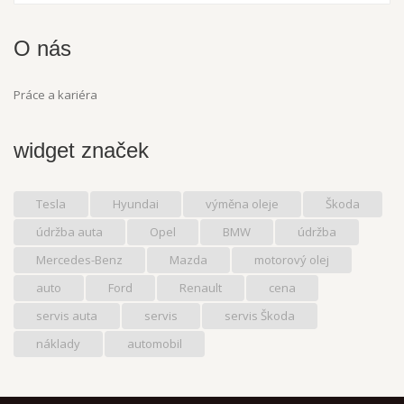
O nás
Práce a kariéra
widget značek
Tesla
Hyundai
výměna oleje
Škoda
údržba auta
Opel
BMW
údržba
Mercedes-Benz
Mazda
motorový olej
auto
Ford
Renault
cena
servis auta
servis
servis Škoda
náklady
automobil