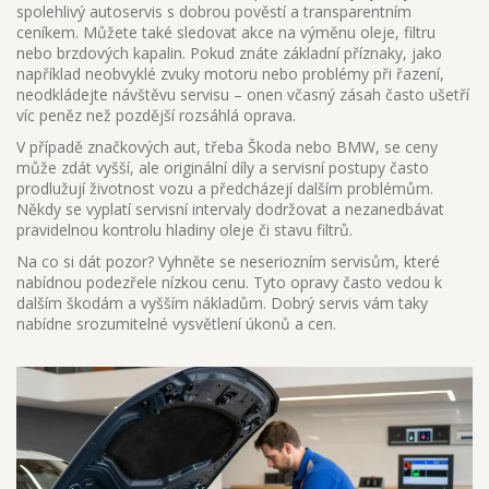
spolehlivý autoservis s dobrou pověstí a transparentním
ceníkem. Můžete také sledovat akce na výměnu oleje, filtru
nebo brzdových kapalin. Pokud znáte základní příznaky, jako
například neobvyklé zvuky motoru nebo problémy při řazení,
neodkládejte návštěvu servisu – onen včasný zásah často ušetří
víc peněz než pozdější rozsáhlá oprava.
V případě značkových aut, třeba Škoda nebo BMW, se ceny
může zdát vyšší, ale originální díly a servisní postupy často
prodlužují životnost vozu a předcházejí dalším problémům.
Někdy se vyplatí servisní intervaly dodržovat a nezanedbávat
pravidelnou kontrolu hladiny oleje či stavu filtrů.
Na co si dát pozor? Vyhněte se neseriozním servisům, které
nabídnou podezřele nízkou cenu. Tyto opravy často vedou k
dalším škodám a vyšším nákladům. Dobrý servis vám taky
nabídne srozumitelné vysvětlení úkonů a cen.