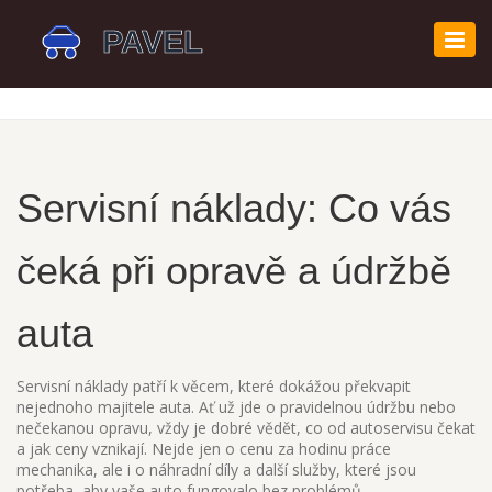
Zobr
navi
Servisní náklady: Co vás
čeká při opravě a údržbě
auta
Servisní náklady patří k věcem, které dokážou překvapit
nejednoho majitele auta. Ať už jde o pravidelnou údržbu nebo
nečekanou opravu, vždy je dobré vědět, co od autoservisu čekat
a jak ceny vznikají. Nejde jen o cenu za hodinu práce
mechanika, ale i o náhradní díly a další služby, které jsou
potřeba, aby vaše auto fungovalo bez problémů.