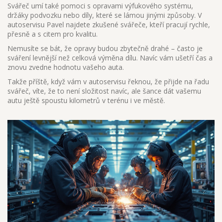
Svářeč umí také pomoci s opravami výfukového systému,
držáky podvozku nebo díly, které se lámou jinými způsoby. V
autoservisu Pavel najdete zkušené svářeče, kteří pracují rychle,
přesně a s citem pro kvalitu.
Nemusíte se bát, že opravy budou zbytečně drahé – často je
sváření levnější než celková výměna dílu. Navíc vám ušetří čas a
znovu zvedne hodnotu vašeho auta.
Takže příště, když vám v autoservisu řeknou, že přijde na řadu
svářeč, víte, že to není složitost navíc, ale šance dát vašemu
autu ještě spoustu kilometrů v terénu i ve městě.