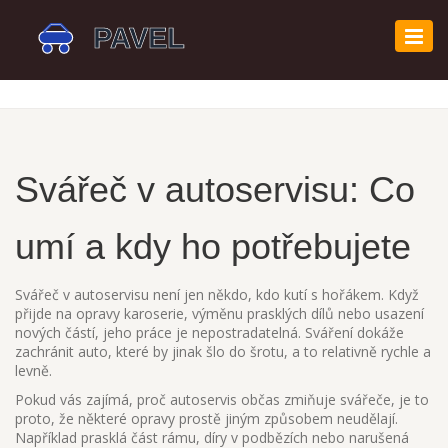
Zobr
navi
Svářeč v autoservisu: Co
umí a kdy ho potřebujete
Svářeč v autoservisu není jen někdo, kdo kutí s hořákem. Když
přijde na opravy karoserie, výměnu prasklých dílů nebo usazení
nových částí, jeho práce je nepostradatelná. Sváření dokáže
zachránit auto, které by jinak šlo do šrotu, a to relativně rychle a
levně.
Pokud vás zajímá, proč autoservis občas zmiňuje svářeče, je to
proto, že některé opravy prostě jiným způsobem neudělají.
Například prasklá část rámu, díry v podbězích nebo narušená