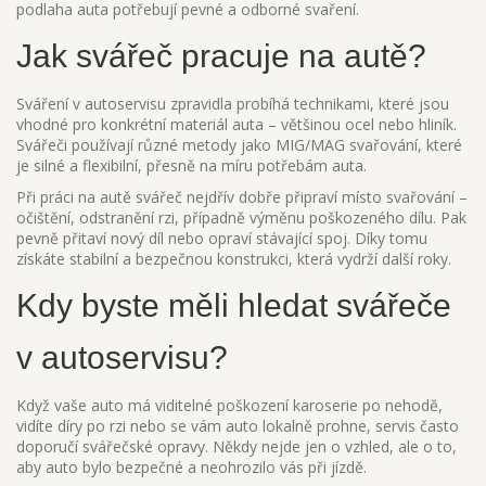
podlaha auta potřebují pevné a odborné svaření.
Jak svářeč pracuje na autě?
Sváření v autoservisu zpravidla probíhá technikami, které jsou
vhodné pro konkrétní materiál auta – většinou ocel nebo hliník.
Svářeči používají různé metody jako MIG/MAG svařování, které
je silné a flexibilní, přesně na míru potřebám auta.
Při práci na autě svářeč nejdřív dobře připraví místo svařování –
očištění, odstranění rzi, případně výměnu poškozeného dílu. Pak
pevně přitaví nový díl nebo opraví stávající spoj. Díky tomu
získáte stabilní a bezpečnou konstrukci, která vydrží další roky.
Kdy byste měli hledat svářeče
v autoservisu?
Když vaše auto má viditelné poškození karoserie po nehodě,
vidíte díry po rzi nebo se vám auto lokalně prohne, servis často
doporučí svářečské opravy. Někdy nejde jen o vzhled, ale o to,
aby auto bylo bezpečné a neohrozilo vás při jízdě.