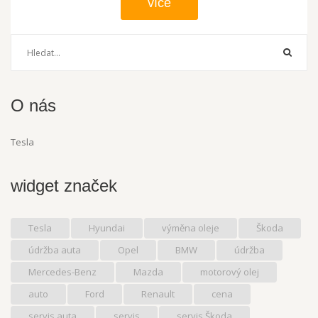
více
O nás
Tesla
widget značek
Tesla
Hyundai
výměna oleje
Škoda
údržba auta
Opel
BMW
údržba
Mercedes-Benz
Mazda
motorový olej
auto
Ford
Renault
cena
servis auta
servis
servis Škoda