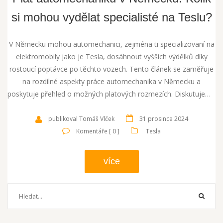
si mohou vydělat specialisté na Teslu?
V Německu mohou automechanici, zejména ti specializovaní na
elektromobily jako je Tesla, dosáhnout vyšších výdělků díky
rostoucí poptávce po těchto vozech. Tento článek se zaměřuje
na rozdílné aspekty práce automechanika v Německu a
poskytuje přehled o možných platových rozmezích. Diskutujeme
také požadavky na kvalifikaci a nabídku pracovních míst.
Nabízíme praktické tipy, jak zvýšit svoje šance na lepší příjem v
publikoval Tomáš Vlček
31 prosince 2024
tomto oboru.
Komentáře [ 0 ]
Tesla
více