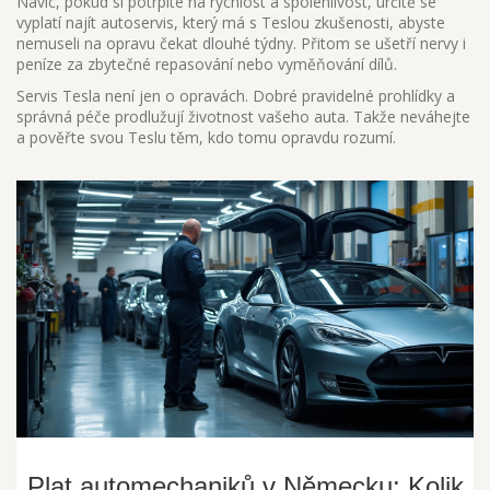
Navíc, pokud si potrpíte na rychlost a spolehlivost, určitě se
vyplatí najít autoservis, který má s Teslou zkušenosti, abyste
nemuseli na opravu čekat dlouhé týdny. Přitom se ušetří nervy i
peníze za zbytečné repasování nebo vyměňování dílů.
Servis Tesla není jen o opravách. Dobré pravidelné prohlídky a
správná péče prodlužují životnost vašeho auta. Takže neváhejte
a pověřte svou Teslu těm, kdo tomu opravdu rozumí.
Plat automechaniků v Německu: Kolik