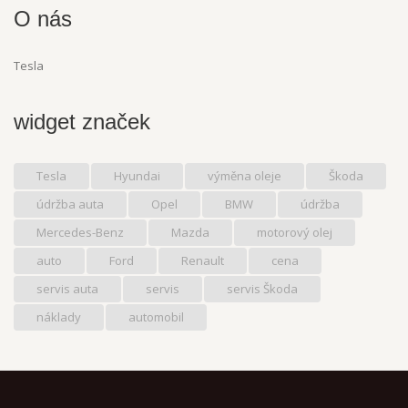
O nás
Tesla
widget značek
Tesla
Hyundai
výměna oleje
Škoda
údržba auta
Opel
BMW
údržba
Mercedes-Benz
Mazda
motorový olej
auto
Ford
Renault
cena
servis auta
servis
servis Škoda
náklady
automobil