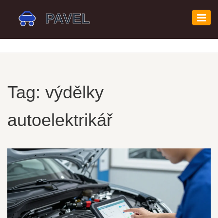
Zobr
navi
Tag: výdělky
autoelektrikář