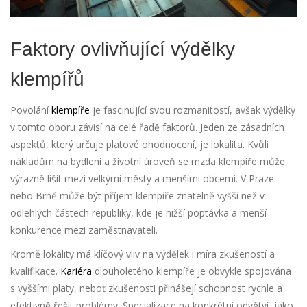
Faktory ovlivňující výdělky
klempířů
Povolání
klempíře
je fascinující svou rozmanitostí, avšak výdělky
v tomto oboru závisí na celé řadě faktorů. Jeden ze zásadních
aspektů, který určuje platové ohodnocení, je lokalita. Kvůli
nákladům na bydlení a životní úroveň se mzda klempíře může
výrazně lišit mezi velkými městy a menšími obcemi. V Praze
nebo Brně může být příjem klempíře znatelně vyšší než v
odlehlých částech republiky, kde je nižší poptávka a menší
konkurence mezi zaměstnavateli.
Kromě lokality má klíčový vliv na výdělek i míra zkušeností a
kvalifikace.
Kariéra
dlouholetého klempíře je obvykle spojována
s vyššími platy, neboť zkušenosti přinášejí schopnost rychle a
efektivně řešit problémy. Specializace na konkrétní odvětví, jako