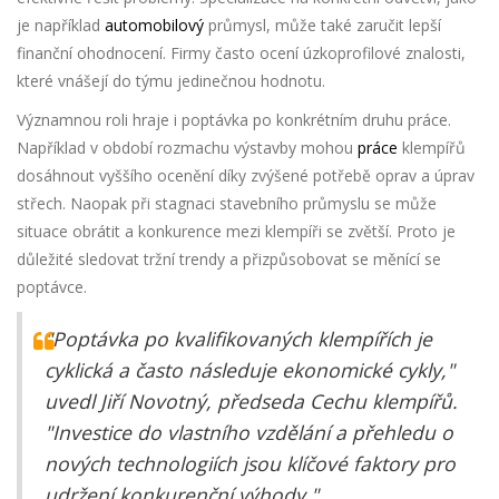
je například
automobilový
průmysl, může také zaručit lepší
finanční ohodnocení. Firmy často ocení úzkoprofilové znalosti,
které vnášejí do týmu jedinečnou hodnotu.
Významnou roli hraje i poptávka po konkrétním druhu práce.
Například v období rozmachu výstavby mohou
práce
klempířů
dosáhnout vyššího ocenění díky zvýšené potřebě oprav a úprav
střech. Naopak při stagnaci stavebního průmyslu se může
situace obrátit a konkurence mezi klempíři se zvětší. Proto je
důležité sledovat tržní trendy a přizpůsobovat se měnící se
poptávce.
"Poptávka po kvalifikovaných klempířích je
cyklická a často následuje ekonomické cykly,"
uvedl Jiří Novotný, předseda Cechu klempířů.
"Investice do vlastního vzdělání a přehledu o
nových technologiích jsou klíčové faktory pro
udržení konkurenční výhody."