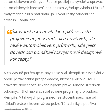
automobilovém průmyslu. Zde se podílejí na výrobě a úpravách
automobilových karoserií, což od nich vyžaduje zvládnutí široké
škály technologií a materiálů. Jak uvedl český odborník na
profesní vzdělávání:
"Šikovnost a kreativita klempířů se často
projevuje nejen v tradičních odvětvích, ale
také v automobilovém průmyslu, kde jejich
dovednosti pomáhají rozvíjet nové designové
koncepty."
A co vlastně potřebujete, abyste se stali klempířem? Vzdělání v
oboru je základním předpokladem, nicméně klíčové jsou i
praktické dovednosti získané během praxe. Mnoho středních
odborných škol nabízí specializované programy pro budoucí
klempíře. V takových programech se studenti naučí vše od
základů práce s kovem až po pokročilé techniky a používání
moderního nářadí.