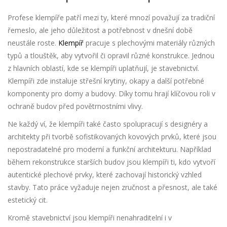
Profese klempíře patří mezi ty, které mnozí považují za tradiční
řemeslo, ale jeho důležitost a potřebnost v dnešní době
neustále roste.
Klempíř
pracuje s plechovými materiály různých
typů a tlouštěk, aby vytvořil či opravil různé konstrukce. Jednou
z hlavních oblastí, kde se klempíři uplatňují, je stavebnictví.
Klempíři zde instaluje střešní krytiny, okapy a další potřebné
komponenty pro domy a budovy. Díky tomu hrají klíčovou roli v
ochraně budov před povětrnostními vlivy.
Ne každý ví, že klempíři také často spolupracují s designéry a
architekty při tvorbě sofistikovaných kovových prvků, které jsou
nepostradatelné pro moderní a funkční architekturu. Například
během rekonstrukce starších budov jsou klempíři ti, kdo vytvoří
autentické plechové prvky, které zachovají historický vzhled
stavby. Tato práce vyžaduje nejen zručnost a přesnost, ale také
estetický cit.
Kromě stavebnictví jsou klempíři nenahraditelní i v