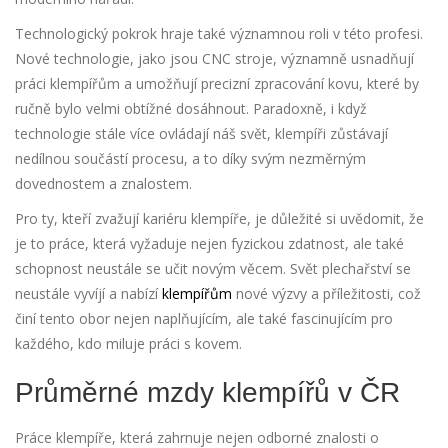
Technologický pokrok hraje také významnou roli v této profesi.
Nové technologie, jako jsou CNC stroje, významně usnadňují
práci klempířům a umožňují precizní zpracování kovu, které by
ručně bylo velmi obtížné dosáhnout. Paradoxně, i když
technologie stále více ovládají náš svět, klempíři zůstávají
nedílnou součástí procesu, a to díky svým nezměrným
dovednostem a znalostem.
Pro ty, kteří zvažují kariéru klempíře, je důležité si uvědomit, že
je to práce, která vyžaduje nejen fyzickou zdatnost, ale také
schopnost neustále se učit novým věcem. Svět plechařství se
neustále vyvíjí a nabízí
klempířům
nové výzvy a příležitosti, což
činí tento obor nejen naplňujícím, ale také fascinujícím pro
každého, kdo miluje práci s kovem.
Průměrné mzdy klempířů v ČR
Práce klempíře, která zahrnuje nejen odborné znalosti o