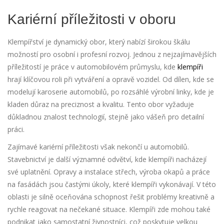
Kariérní příležitosti v oboru
Klempířství je dynamický obor, který nabízí širokou škálu
možností pro osobní i profesní rozvoj. Jednou z nejzajímavějších
příležitostí je práce v automobilovém průmyslu, kde
klempíři
hrají klíčovou roli při vytváření a opravě vozidel. Od dílen, kde se
modelují karoserie automobilů, po rozsáhlé výrobní linky, kde je
kladen důraz na preciznost a kvalitu. Tento obor vyžaduje
důkladnou znalost technologií, stejně jako vášeň pro detailní
práci.
Zajímavé kariérní příležitosti však nekončí u automobilů.
Stavebnictví je další významné odvětví, kde klempíři nacházejí
své uplatnění. Opravy a instalace střech, výroba okapů a práce
na fasádách jsou častými úkoly, které klempíři vykonávají. V této
oblasti je silně oceňována schopnost řešit problémy kreativně a
rychle reagovat na nečekané situace. Klempíři zde mohou také
podnikat jako samostatní živnostníci, což poskytuje velkou