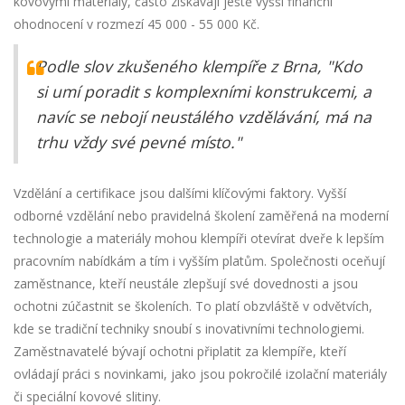
kovovými materiály, často získávají ještě vyšší finanční
ohodnocení v rozmezí 45 000 - 55 000 Kč.
Podle slov zkušeného klempíře z Brna, "Kdo
si umí poradit s komplexními konstrukcemi, a
navíc se nebojí neustálého vzdělávání, má na
trhu vždy své pevné místo."
Vzdělání a certifikace jsou dalšími klíčovými faktory. Vyšší
odborné vzdělání nebo pravidelná školení zaměřená na moderní
technologie a materiály mohou klempíři otevírat dveře k lepším
pracovním nabídkám a tím i vyšším platům. Společnosti oceňují
zaměstnance, kteří neustále zlepšují své dovednosti a jsou
ochotni zúčastnit se školeních. To platí obzvláště v odvětvích,
kde se tradiční techniky snoubí s inovativními technologiemi.
Zaměstnavatelé bývají ochotni připlatit za klempíře, kteří
ovládají práci s novinkami, jako jsou pokročilé izolační materiály
či speciální kovové slitiny.