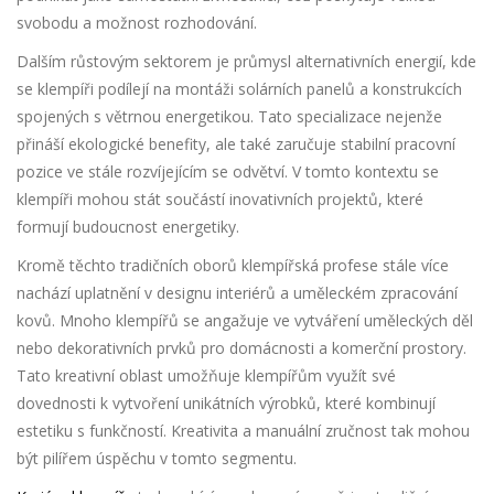
svobodu a možnost rozhodování.
Dalším růstovým sektorem je průmysl alternativních energií, kde
se klempíři podílejí na montáži solárních panelů a konstrukcích
spojených s větrnou energetikou. Tato specializace nejenže
přináší ekologické benefity, ale také zaručuje stabilní pracovní
pozice ve stále rozvíjejícím se odvětví. V tomto kontextu se
klempíři mohou stát součástí inovativních projektů, které
formují budoucnost energetiky.
Kromě těchto tradičních oborů klempířská profese stále více
nachází uplatnění v designu interiérů a uměleckém zpracování
kovů. Mnoho klempířů se angažuje ve vytváření uměleckých děl
nebo dekorativních prvků pro domácnosti a komerční prostory.
Tato kreativní oblast umožňuje klempířům využít své
dovednosti k vytvoření unikátních výrobků, které kombinují
estetiku s funkčností. Kreativita a manuální zručnost tak mohou
být pilířem úspěchu v tomto segmentu.