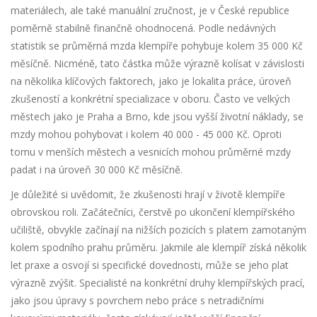
materiálech, ale také manuální zručnost, je v České republice
poměrně stabilně finančně ohodnocená. Podle nedávných
statistik se průměrná mzda klempíře pohybuje kolem 35 000 Kč
měsíčně. Nicméně, tato částka může výrazně kolísat v závislosti
na několika klíčových faktorech, jako je lokalita práce, úroveň
zkušeností a konkrétní specializace v oboru. Často ve velkých
městech jako je Praha a Brno, kde jsou vyšší životní náklady, se
mzdy mohou pohybovat i kolem 40 000 - 45 000 Kč. Oproti
tomu v menších městech a vesnicích mohou průměrné mzdy
padat i na úroveň 30 000 Kč měsíčně.
Je důležité si uvědomit, že zkušenosti hrají v životě klempíře
obrovskou roli. Začátečníci, čerstvě po ukončení klempířského
učiliště, obvykle začínají na nižších pozicích s platem zamotaným
kolem spodního prahu průměru. Jakmile ale klempíř získá několik
let praxe a osvojí si specifické dovednosti, může se jeho plat
výrazně zvýšit. Specialisté na konkrétní druhy klempířských prací,
jako jsou úpravy s povrchem nebo práce s netradičními