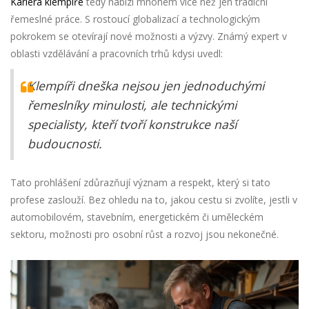
Kariéra klempíře
tedy nabízí mnohem více než jen tradiční
řemeslné práce. S rostoucí globalizací a technologickým
pokrokem se otevírají nové možnosti a výzvy. Známý expert v
oblasti vzdělávání a pracovních trhů kdysi uvedl:
Klempíři dneška nejsou jen jednoduchými
řemeslníky minulosti, ale technickými
specialisty, kteří tvoří konstrukce naší
budoucnosti.
Tato prohlášení zdůrazňují význam a respekt, který si tato
profese zaslouží. Bez ohledu na to, jakou cestu si zvolíte, jestli v
automobilovém, stavebním, energetickém či uměleckém
sektoru, možnosti pro osobní růst a rozvoj jsou nekonečné.