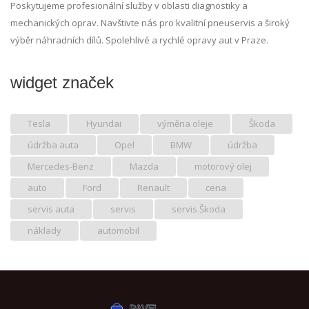
Poskytujeme profesionální služby v oblasti diagnostiky a
mechanických oprav. Navštivte nás pro kvalitní pneuservis a široký
výběr náhradních dílů. Spolehlivé a rychlé opravy aut v Praze.
widget značek
Tesla
Hyundai
výměna oleje
Škoda
údržba auta
Opel
BMW
údržba
Mercedes-Benz
Mazda
motorový olej
auto
Ford
Renault
cena
servis auta
servis
servis Škoda
náklady
automobil