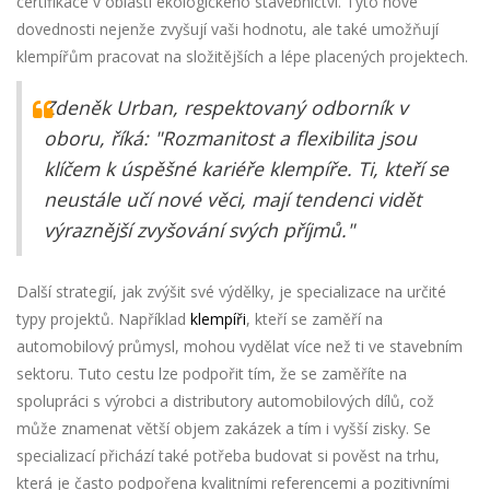
certifikace v oblasti ekologického stavebnictví. Tyto nové
dovednosti nejenže zvyšují vaši hodnotu, ale také umožňují
klempířům pracovat na složitějších a lépe placených projektech.
Zdeněk Urban, respektovaný odborník v
oboru, říká: "Rozmanitost a flexibilita jsou
klíčem k úspěšné kariéře klempíře. Ti, kteří se
neustále učí nové věci, mají tendenci vidět
výraznější zvyšování svých příjmů."
Další strategií, jak zvýšit své výdělky, je specializace na určité
typy projektů. Například
klempíři
, kteří se zaměří na
automobilový průmysl, mohou vydělat více než ti ve stavebním
sektoru. Tuto cestu lze podpořit tím, že se zaměříte na
spolupráci s výrobci a distributory automobilových dílů, což
může znamenat větší objem zakázek a tím i vyšší zisky. Se
specializací přichází také potřeba budovat si pověst na trhu,
která je často podpořena kvalitními referencemi a pozitivními