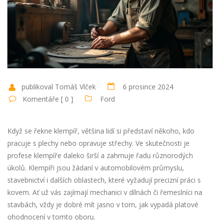
publikoval Tomáš Vlček
6 prosince 2024
Komentáře [ 0 ]
Ford
Když se řekne klempíř, většina lidí si představí někoho, kdo
pracuje s plechy nebo opravuje střechy. Ve skutečnosti je
profese klempíře daleko širší a zahrnuje řadu různorodých
úkolů. Klempíři jsou žádaní v automobilovém průmyslu,
stavebnictví i dalších oblastech, které vyžadují precizní práci s
kovem. Ať už vás zajímají mechanici v dílnách či řemeslníci na
stavbách, vždy je dobré mít jasno v tom, jak vypadá platové
ohodnocení v tomto oboru.