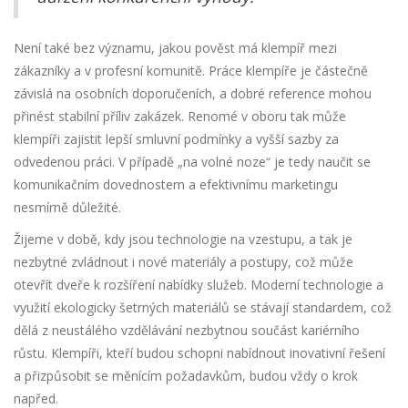
Není také bez významu, jakou pověst má klempíř mezi
zákazníky a v profesní komunitě. Práce klempíře je částečně
závislá na osobních doporučeních, a dobré reference mohou
přinést stabilní příliv zakázek. Renomé v oboru tak může
klempíři zajistit lepší smluvní podmínky a vyšší sazby za
odvedenou práci. V případě „na volné noze“ je tedy naučit se
komunikačním dovednostem a efektivnímu marketingu
nesmírně důležité.
Žijeme v době, kdy jsou technologie na vzestupu, a tak je
nezbytné zvládnout i nové materiály a postupy, což může
otevřít dveře k rozšíření nabídky služeb. Moderní technologie a
využití ekologicky šetrných materiálů se stávají standardem, což
dělá z neustálého vzdělávání nezbytnou součást kariérního
růstu. Klempíři, kteří budou schopni nabídnout inovativní řešení
a přizpůsobit se měnícím požadavkům, budou vždy o krok
napřed.