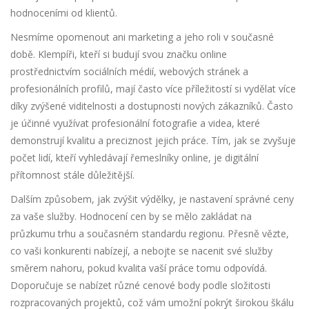
hodnoceními od klientů.
Nesmíme opomenout ani marketing a jeho roli v současné
době. Klempíři, kteří si budují svou značku online
prostřednictvím sociálních médií, webových stránek a
profesionálních profilů, mají často více příležitostí si vydělat více
díky zvýšené viditelnosti a dostupnosti nových zákazníků. Často
je účinné využívat profesionální fotografie a videa, které
demonstrují kvalitu a preciznost jejich práce. Tím, jak se zvyšuje
počet lidí, kteří vyhledávají řemeslníky online, je digitální
přítomnost stále důležitější.
Dalším způsobem, jak zvýšit výdělky, je nastavení správné ceny
za vaše služby. Hodnocení cen by se mělo zakládat na
průzkumu trhu a současném standardu regionu. Přesně vězte,
co vaši konkurenti nabízejí, a nebojte se nacenit své služby
směrem nahoru, pokud kvalita vaší práce tomu odpovídá.
Doporučuje se nabízet různé cenové body podle složitosti
rozpracovaných projektů, což vám umožní pokrýt širokou škálu