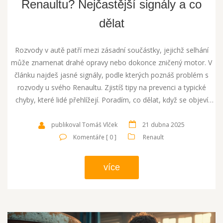
Renaultu? Nejčastější signály a co
dělat
Rozvody v autě patří mezi zásadní součástky, jejichž selhání
může znamenat drahé opravy nebo dokonce zničený motor. V
článku najdeš jasné signály, podle kterých poznáš problém s
rozvody u svého Renaultu. Zjistíš tipy na prevenci a typické
chyby, které lidé přehlížejí. Poradím, co dělat, když se objeví
první potíže, a kdy se raději vydat rovnou do servisu. Nechybí
konkrétní rady přímo pro majitele Renaultů.
publikoval Tomáš Vlček
21 dubna 2025
Komentáře [ 0 ]
Renault
více