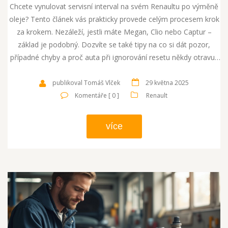
Chcete vynulovat servisní interval na svém Renaultu po výměně
oleje? Tento článek vás prakticky provede celým procesem krok
za krokem. Nezáleží, jestli máte Megan, Clio nebo Captur –
základ je podobný. Dozvíte se také tipy na co si dát pozor,
případné chyby a proč auta při ignorování resetu někdy otravují
častým připomínáním servisu. Staňte se pánem vlastního
servisu a ušetřete čas i nervy.
publikoval Tomáš Vlček
29 května 2025
Komentáře [ 0 ]
Renault
více