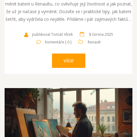
měnit baterii u Renaultu, co ovlivňuje její životnost a jak poznat,
že už je načase ji vyměnit. Dozvíte se i praktické tipy, jak baterii
šetřit, aby vydržela co nejdéle. Přidáme i pár zajímavých faktů a
rad, které běžný řidič často přehlíží.
publikoval Tomáš Vlček
8 června 2025
Komentáře [ 0 ]
Renault
více