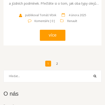
a jízdních podmínek. Přečtěte si o tom, jak oba typy olejů
ovlivňují výkon, spotřebu a životnost motoru. Zjistěte, který olej
je pro váš automobil ideální, a vyhněte se častým omylům při
publikoval Tomáš Vlček
4 února 2025
volbě oleje.
Komentáře [ 0 ]
Renault
více
1
2
O nás