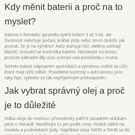
Kdy měnit baterii a proč na to
myslet?
Baterie v Renaultu zpravidla vydrží kolem 3 až 5 let, ale
životnost ovlivňuje počasí, krátké jízdy nebo zimní období. Jak
poznat, že je na výměnu? Auto startuje hůř, elektra začínají
bláznit, rozsvěcí se kontrolka baterie. Nečekejte na konec,
protože náhradní díly včas ochraní vaši peněženku i motor.
Šetřete baterii odpojením spotřebičů a výměnou světel za LED,
které mají nižší odběr. Pravidelné kontroly v autoservisu jsou
taky fajn, vyhnete se tak nepříjemným překvapením.
Jak vybrat správný olej a proč
je to důležité
Volba oleje do motoru i převodovky patří k zásadním otázkám
péče o Renault. Nestíhejte to jen podle ceny. Hodně záleží na
modelu a podmínkách jízdy. Například oleje 5W30 a 5W40 se liší