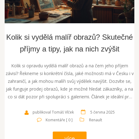
Kolik si vydělá malíř obrazů? Skutečné
příjmy a tipy, jak na nich zvýšit
Kolik si opravdu vydělá malíř obrazů a na čem jeho příjem
závisí? Řekneme si konkrétní čísla, jaké možnosti má v Česku i v
zahraničí, a jak mohou malíři svůj výdělek navýšit. Dozvíte se,
jak funguje prodej obrazů, kde je možné hledat zákazníky, a na
co si dát pozor při spolupráci s galeriemi. Článek je ideální pro
každého, kdo uvažuje o malování jako zdroji peněz nebo chce
lépe pochopit zákulisí uměleckého byznysu.
publikoval Tomáš Vlček
5 června 2025
Komentáře [ 0 ]
Renault
více