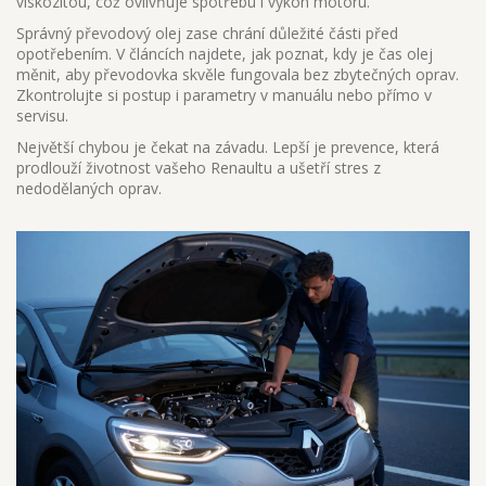
viskozitou, což ovlivňuje spotřebu i výkon motoru.
Správný převodový olej zase chrání důležité části před
opotřebením. V článcích najdete, jak poznat, kdy je čas olej
měnit, aby převodovka skvěle fungovala bez zbytečných oprav.
Zkontrolujte si postup i parametry v manuálu nebo přímo v
servisu.
Největší chybou je čekat na závadu. Lepší je prevence, která
prodlouží životnost vašeho Renaultu a ušetří stres z
nedodělaných oprav.