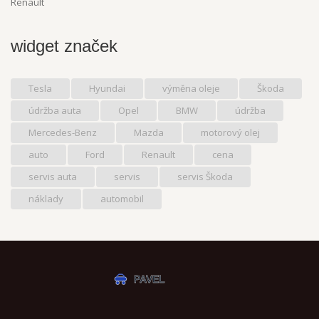
Renault
widget značek
Tesla
Hyundai
výměna oleje
Škoda
údržba auta
Opel
BMW
údržba
Mercedes-Benz
Mazda
motorový olej
auto
Ford
Renault
cena
servis auta
servis
servis Škoda
náklady
automobil