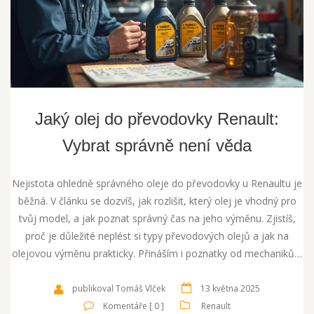
Jaký olej do převodovky Renault:
Vybrat správně není věda
Nejistota ohledně správného oleje do převodovky u Renaultu je
běžná. V článku se dozvíš, jak rozlišit, který olej je vhodný pro
tvůj model, a jak poznat správný čas na jeho výměnu. Zjistíš,
proč je důležité neplést si typy převodových olejů a jak na
olejovou výměnu prakticky. Přináším i poznatky od mechaniků a
tipy, kde na specifikace nenarazit v manuálu. Navíc ti poradím,
na co dát bacha při nakupování a co může zkazit špatně zvolený
publikoval Tomáš Vlček
13 května 2025
olej.
Komentáře [ 0 ]
Renault