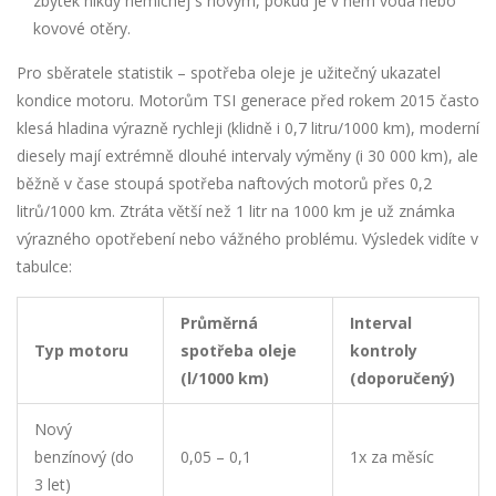
zbytek nikdy nemíchej s novým, pokud je v něm voda nebo
kovové otěry.
Pro sběratele statistik – spotřeba oleje je užitečný ukazatel
kondice motoru. Motorům TSI generace před rokem 2015 často
klesá hladina výrazně rychleji (klidně i 0,7 litru/1000 km), moderní
diesely mají extrémně dlouhé intervaly výměny (i 30 000 km), ale
běžně v čase stoupá spotřeba naftových motorů přes 0,2
litrů/1000 km. Ztráta větší než 1 litr na 1000 km je už známka
výrazného opotřebení nebo vážného problému. Výsledek vidíte v
tabulce:
Průměrná
Interval
Typ motoru
spotřeba oleje
kontroly
(l/1000 km)
(doporučený)
Nový
benzínový (do
0,05 – 0,1
1x za měsíc
3 let)