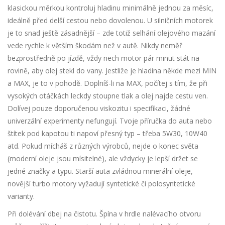
klasickou měrkou kontroluj hladinu minimálně jednou za měsíc,
ideálně před delší cestou nebo dovolenou. U silničních motorek
je to snad ještě zásadnější – zde totiž selhání olejového mazání
vede rychle k větším škodám než v autě. Nikdy neměř
bezprostředně po jízdě, vždy nech motor pár minut stát na
rovině, aby olej stekl do vany. Jestliže je hladina někde mezi MIN
a MAX, je to v pohodě. Doplníš-li na MAX, počítej s tím, že při
vysokých otáčkách leckdy stoupne tlak a olej najde cestu ven.
Dolívej pouze doporučenou viskozitu i specifikaci, žádné
univerzální experimenty nefungují. Tvoje příručka do auta nebo
štítek pod kapotou ti napoví přesný typ – třeba 5W30, 10W40
atd. Pokud mícháš z různých výrobců, nejde o konec světa
(moderní oleje jsou mísitelné), ale vždycky je lepší držet se
jedné značky a typu. Starší auta zvládnou minerální oleje,
novější turbo motory vyžadují syntetické či polosyntetické
varianty.
Při dolévání dbej na čistotu. Špína v hrdle nalévacího otvoru