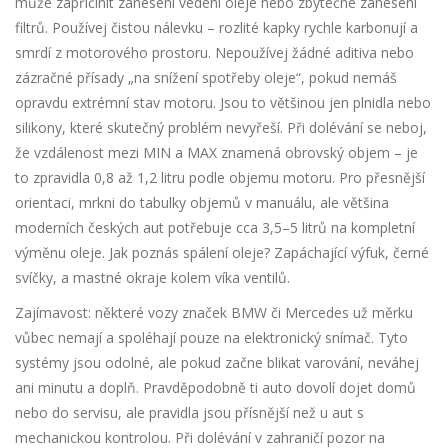
může zapříčinit zaneseni vedení oleje nebo zbytečné zanesení
filtrů. Používej čistou nálevku – rozlité kapky rychle karbonují a
smrdí z motorového prostoru. Nepoužívej žádné aditiva nebo
zázračné přísady „na snížení spotřeby oleje“, pokud nemáš
opravdu extrémní stav motoru. Jsou to většinou jen plnidla nebo
silikony, které skutečný problém nevyřeší. Při dolévání se neboj,
že vzdálenost mezi MIN a MAX znamená obrovský objem – je
to zpravidla 0,8 až 1,2 litru podle objemu motoru. Pro přesnější
orientaci, mrkni do tabulky objemů v manuálu, ale většina
moderních českých aut potřebuje cca 3,5–5 litrů na kompletní
výměnu oleje. Jak poznás spálení oleje? Zapáchající výfuk, černé
svíčky, a mastné okraje kolem víka ventilů.
Zajímavost: některé vozy značek BMW či Mercedes už měrku
vůbec nemají a spoléhají pouze na elektronický snímač. Tyto
systémy jsou odolné, ale pokud začne blikat varování, neváhej
ani minutu a doplň. Pravděpodobně ti auto dovolí dojet domů
nebo do servisu, ale pravidla jsou přísnější než u aut s
mechanickou kontrolou. Při dolévání v zahraničí pozor na