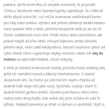
palubce. Jenže kontrolka už obvykle znamená, že je pozdě.
Třeba u škodovek nebo hyundai typicky signalizuje, že v klikové
skříni zbývá sotva litr, což může znamenat nadcházející konec
pro šály nebo turbínu. Výrobci aut přitom deklarují ideální hladinu
mezi ryskami MIN a MAX, přičemž bezpečné dolití je asi do tří
čtvrtin vzdálenosti mezi nimi. Přelít motor dnes není běžné, ale
pokud naliješ až přes MAX, riskuješ tlakovou ztrátu těsnění,
pěnění oleje, nebo zalití katalyzátoru. Mazací soustava cyklus od
cyklu chladí, těsní i vyplachuje zbytky nečistot, takže mít
olej do
motoru
na optimální hladině, chceš vždycky.
V zimě je vhodné kontrolovat častěji, protože hustý studený olej
ještě víc namáhá rozvod a klikový mechanismus. Z vlastní
zkušenosti vím, že motor po 200 tisících najeto chlastá až
dvakrát tolik oleje než jako nový. Spotřebu zvyšují i staré či
špatně těsnící gufera ventilů, těsnění pod hlavou válců nebo
vadný turbo dmychadlo, kde uniká olej přes ložiska do sání či
výfuku. Nejlepší prevence je držet si záznam o spotřebě. Stačí si