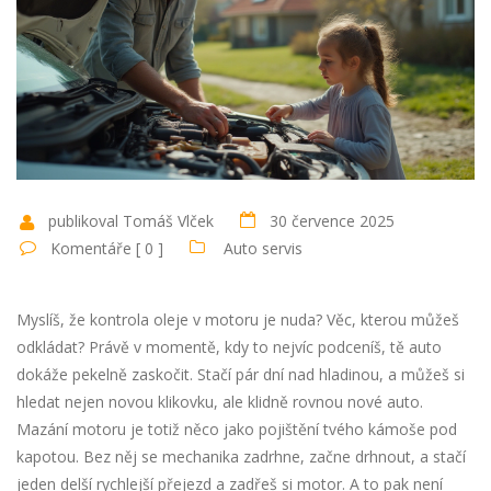
publikoval Tomáš Vlček
30 července 2025
Komentáře [ 0 ]
Auto servis
Myslíš, že kontrola oleje v motoru je nuda? Věc, kterou můžeš
odkládat? Právě v momentě, kdy to nejvíc podceníš, tě auto
dokáže pekelně zaskočit. Stačí pár dní nad hladinou, a můžeš si
hledat nejen novou klikovku, ale klidně rovnou nové auto.
Mazání motoru je totiž něco jako pojištění tvého kámoše pod
kapotou. Bez něj se mechanika zadrhne, začne drhnout, a stačí
jeden delší rychlejší přejezd a zadřeš si motor. A to pak není