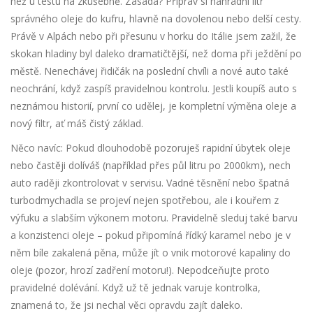
než u testu na zkušebně. Zásada? Připrav si náhradní litr
správného oleje do kufru, hlavně na dovolenou nebo delší cesty.
Právě v Alpách nebo při přesunu v horku do Itálie jsem zažil, že
skokan hladiny byl daleko dramatičtější, než doma při ježdění po
městě. Nenechávej řidičák na poslední chvíli a nové auto také
neochrání, když zaspíš pravidelnou kontrolu. Jestli koupíš auto s
neznámou historií, první co udělej, je kompletní výměna oleje a
nový filtr, ať máš čistý základ.
Něco navíc: Pokud dlouhodobě pozoruješ rapidní úbytek oleje
nebo častěji dolíváš (například přes půl litru po 2000km), nech
auto raději zkontrolovat v servisu. Vadné těsnění nebo špatná
turbodmychadla se projeví nejen spotřebou, ale i kouřem z
výfuku a slabším výkonem motoru. Pravidelně sleduj také barvu
a konzistenci oleje – pokud připomíná řídký karamel nebo je v
něm bíle zakalená pěna, může jít o vnik motorové kapaliny do
oleje (pozor, hrozí zadření motoru!). Nepodceňujte proto
pravidelné dolévání. Když už tě jednak varuje kontrolka,
znamená to, že jsi nechal věci opravdu zajít daleko.