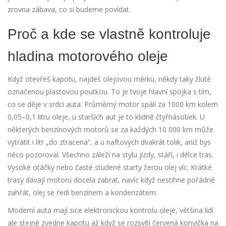
zrovna zábava, co si budeme povídat.
Proč a kde se vlastně kontroluje
hladina motorového oleje
Když otevřeš kapotu, najdeš olejovou měrku, někdy taky žlutě
označenou plastovou poutkou. To je tvoje hlavní spojka s tím,
co se děje v srdci auta. Průměrný motor spálí za 1000 km kolem
0,05–0,1 litru oleje, u starších aut je to klidně čtyřnásobek. U
některých benzínových motorů se za každých 10 000 km může
vytratit i litr „do ztracena“, a u naftových dvakrát tolik, aniž bys
něco pozoroval. Všechno záleží na stylu jízdy, stáří, i délce tras.
Vysoké otáčky nebo časté studené starty žerou olej víc. Krátké
trasy dávají motoru docela zabrat, navíc když nestihne pořádně
zahřát, olej se ředí benzínem a kondenzátem.
Moderní auta mají sice elektronickou kontrolu oleje, většina lidí
ale stejně zvedne kapotu až když se rozsvítí červená konvička na