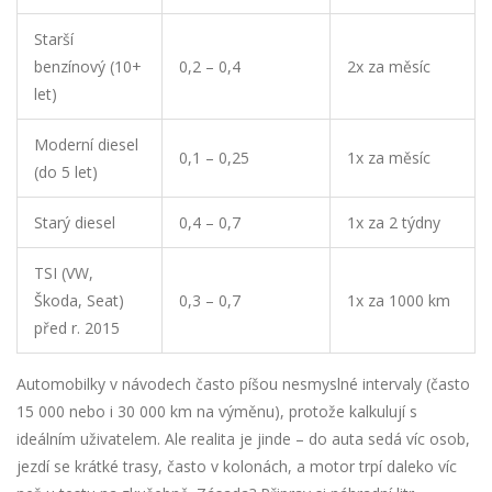
Starší
benzínový (10+
0,2 – 0,4
2x za měsíc
let)
Moderní diesel
0,1 – 0,25
1x za měsíc
(do 5 let)
Starý diesel
0,4 – 0,7
1x za 2 týdny
TSI (VW,
Škoda, Seat)
0,3 – 0,7
1x za 1000 km
před r. 2015
Automobilky v návodech často píšou nesmyslné intervaly (často
15 000 nebo i 30 000 km na výměnu), protože kalkulují s
ideálním uživatelem. Ale realita je jinde – do auta sedá víc osob,
jezdí se krátké trasy, často v kolonách, a motor trpí daleko víc