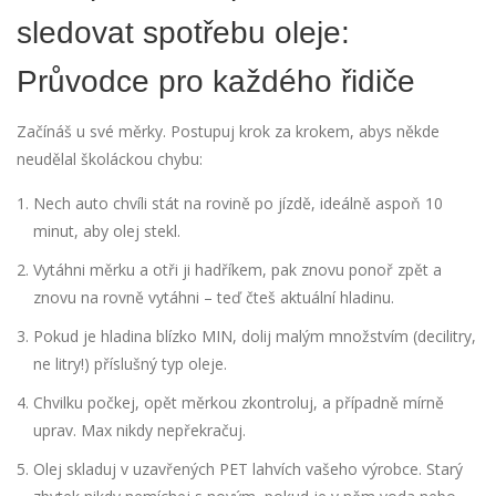
sledovat spotřebu oleje:
Průvodce pro každého řidiče
Začínáš u své měrky. Postupuj krok za krokem, abys někde
neudělal školáckou chybu:
Nech auto chvíli stát na rovině po jízdě, ideálně aspoň 10
minut, aby olej stekl.
Vytáhni měrku a otři ji hadříkem, pak znovu ponoř zpět a
znovu na rovně vytáhni – teď čteš aktuální hladinu.
Pokud je hladina blízko MIN, dolij malým množstvím (decilitry,
ne litry!) příslušný typ oleje.
Chvilku počkej, opět měrkou zkontroluj, a případně mírně
uprav. Max nikdy nepřekračuj.
Olej skladuj v uzavřených PET lahvích vašeho výrobce. Starý