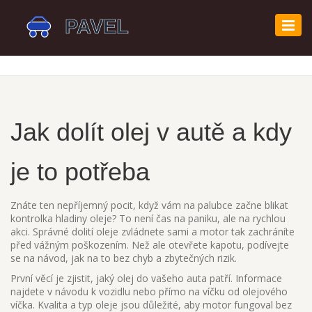
Zobr
navi
Jak dolít olej v autě a kdy
je to potřeba
Znáte ten nepříjemný pocit, když vám na palubce začne blikat
kontrolka hladiny oleje? To není čas na paniku, ale na rychlou
akci. Správné dolití oleje zvládnete sami a motor tak zachráníte
před vážným poškozením. Než ale otevřete kapotu, podívejte
se na návod, jak na to bez chyb a zbytečných rizik.
První věcí je zjistit, jaký olej do vašeho auta patří. Informace
najdete v návodu k vozidlu nebo přímo na víčku od olejového
víčka. Kvalita a typ oleje jsou důležité, aby motor fungoval bez