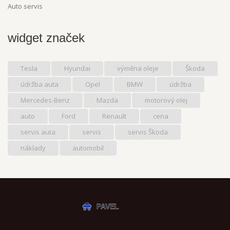
Auto servis
widget značek
Tesla
Hyundai
výměna oleje
Škoda
údržba auta
Opel
BMW
údržba
Mercedes-Benz
Mazda
motorový olej
auto
Ford
Renault
cena
servis auta
servis
servis Škoda
náklady
automobil