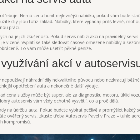
 potřebuje. Nemá cenu honit nejlevnější nabídku, pokud vám bude stači
žité díly jsou totiž základ. Nabídky, které vypadají příliš levně, moho
nou práci.
ch na jejich zkušenosti. Pokud servis nabízí akci na pravidelný servis
co je v ceně. Vyplatí se také sledovat časově omezené nabídky a sezónn
 obráceně. To vám může ušetřit pěkné peníze.
 využívání akcí v autoservis
 nepoužívají náhradní díly nekvalitního původu nebo nezkracují běžné 
chlejší opotřebení auta a nekonečné další výdaje.
klad cena služby může být super, ale za diagnostiku motoru, úklid voz
obrý autoservis vám vždy ochotně vysvětlí, co a proč dělá.
lady na údržbu auta. Pokud budete vybírat pečlivě a promýšlet každý se
te ověřený servis, zkuste třeba Autoservis Pavel v Praze – tuhle adre
čných kompromisů.