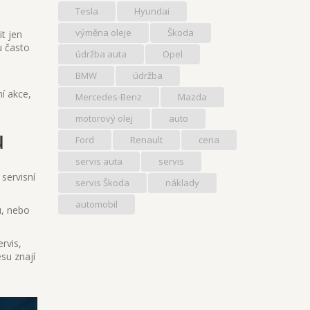
Tesla
Hyundai
výměna oleje
Škoda
t jen
u často
údržba auta
Opel
BMW
údržba
í akce,
Mercedes-Benz
Mazda
motorový olej
auto
u
Ford
Renault
cena
servis auta
servis
servisní
servis Škoda
náklady
automobil
u, nebo
rvis,
su znají