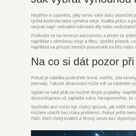
Nejdříve si ujasněte, jaký servis vaše auto skutečně
rychlá kontrola nebo výměna oleje. Kvalita práce a pou
skrývat např. nekvalitní náhradní díly nebo nedostateč
Podívejte se na recenze autoservisu a ptejte se známý
například s obměnou oleje a filtru, zjistěte přesně, 
například na přezutí zimních pneumatik na léto nebo
Na co si dát pozor při
Pokud je nabídka podezřele levná, ověřte, zda servisy
intervaly. Takové zkracování může mít za následek ry
Vyplatí se také ptát na možné skryté poplatky. Napří
dovoz/dopravu už zaplatíte extra. Nezapomeňte, že d
Využívání akcí může být chytrý způsob, jak snížit nák
můžete ušetřit bez rizika problémů. Pokud ještě nemá
řidiči, kteří chtějí kvalitní a férový servis bez zbyte