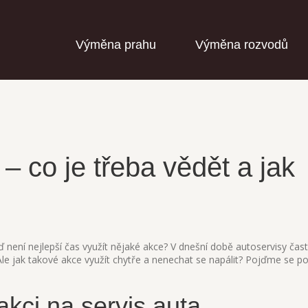
Výměna prahu
Výměna rozvodů
– co je třeba vědět a jak
eď není nejlepší čas využít nějaké akce? V dnešní době autoservisy čas
 Ale jak takové akce využít chytře a nenechat se napálit? Pojďme se po
kci na servis auta