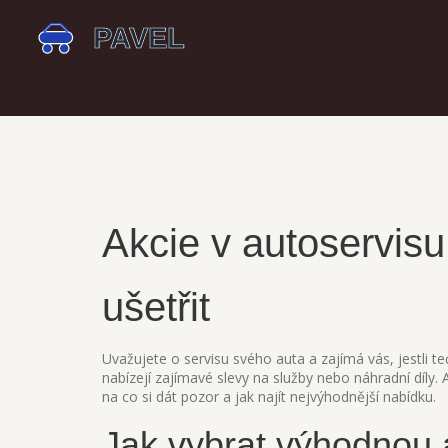
Akcie v autoservisu 
ušetřit
Uvažujete o servisu svého auta a zajímá vás, jestli t
nabízejí zajímavé slevy na služby nebo náhradní díly.
na co si dát pozor a jak najít nejvýhodnější nabídku.
Jak vybrat výhodnou a