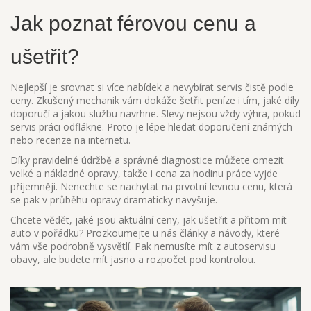
Jak poznat férovou cenu a
ušetřit?
Nejlepší je srovnat si více nabídek a nevybírat servis čistě podle
ceny. Zkušený mechanik vám dokáže šetřit peníze i tím, jaké díly
doporučí a jakou službu navrhne. Slevy nejsou vždy výhra, pokud
servis práci odflákne. Proto je lépe hledat doporučení známých
nebo recenze na internetu.
Díky pravidelné údržbě a správné diagnostice můžete omezit
velké a nákladné opravy, takže i cena za hodinu práce vyjde
příjemněji. Nenechte se nachytat na prvotní levnou cenu, která
se pak v průběhu opravy dramaticky navyšuje.
Chcete vědět, jaké jsou aktuální ceny, jak ušetřit a přitom mít
auto v pořádku? Prozkoumejte u nás články a návody, které
vám vše podrobně vysvětlí. Pak nemusíte mít z autoservisu
obavy, ale budete mít jasno a rozpočet pod kontrolou.