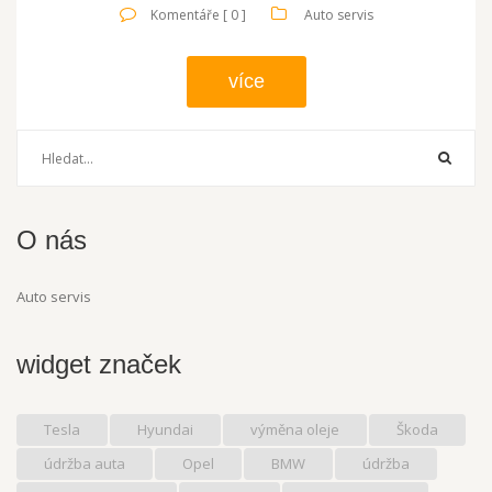
Komentáře [ 0 ]
Auto servis
více
O nás
Auto servis
widget značek
Tesla
Hyundai
výměna oleje
Škoda
údržba auta
Opel
BMW
údržba