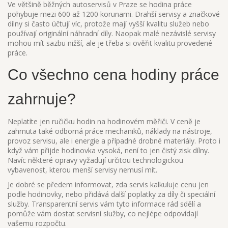
Ve většině běžných autoservisů v Praze se hodina práce
pohybuje mezi 600 až 1200 korunami. Drahší servisy a značkové
dílny si často účtují víc, protože mají vyšší kvalitu služeb nebo
používají originální náhradní díly. Naopak malé nezávislé servisy
mohou mít sazbu nižší, ale je třeba si ověřit kvalitu provedené
práce.
Co všechno cena hodiny práce
zahrnuje?
Neplatíte jen ručičku hodin na hodinovém měřiči. V ceně je
zahrnuta také odborná práce mechaniků, náklady na nástroje,
provoz servisu, ale i energie a případné drobné materiály. Proto i
když vám přijde hodinovka vysoká, není to jen čistý zisk dílny.
Navíc některé opravy vyžadují určitou technologickou
vybavenost, kterou menší servisy nemusí mít.
Je dobré se předem informovat, zda servis kalkuluje cenu jen
podle hodinovky, nebo přidává další poplatky za díly či speciální
služby. Transparentní servis vám tyto informace rád sdělí a
pomůže vám dostat servisní služby, co nejlépe odpovídají
vašemu rozpočtu.