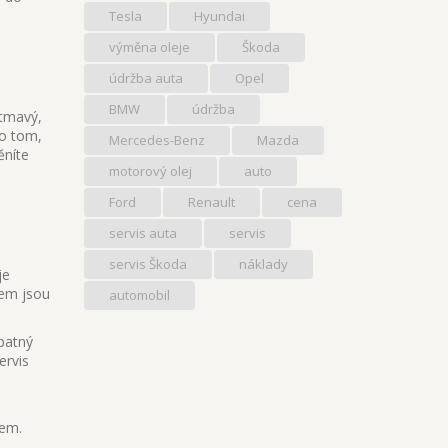
Tesla
Hyundai
výměna oleje
Škoda
údržba auta
Opel
BMW
údržba
 tmavý,
 o tom,
Mercedes-Benz
Mazda
ěníte
motorový olej
auto
Ford
Renault
cena
servis auta
servis
servis Škoda
náklady
je
kem jsou
automobil
špatný
ervis
rem.