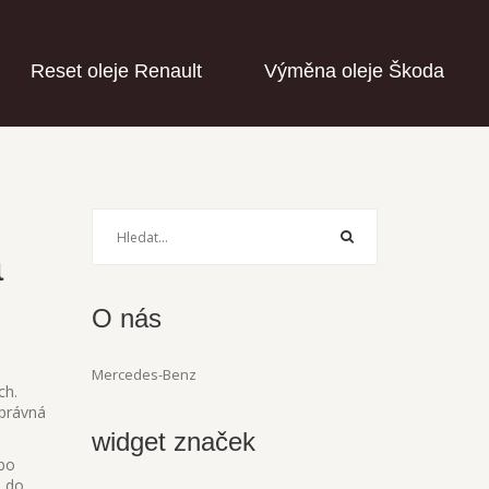
Reset oleje Renault
Výměna oleje Škoda
a
O nás
Mercedes-Benz
ch.
správná
widget značek
ebo
e do