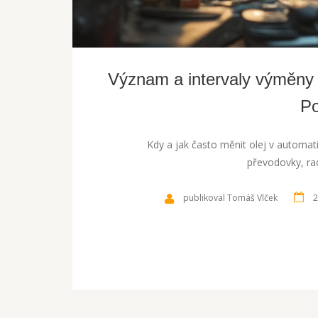
Význam a intervaly výměny 
Po
Kdy a jak často měnit olej v automa
převodovky, rady
publikoval Tomáš Vlček
2