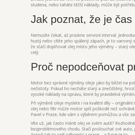
studena, nebo taháte těžší náklady, může být potřeba
Jak poznat, že je ča
Nemusíte čekat, až praskne servisní interval. Jednodu
hustý nebo cítíte jeho spálený zápach, je to varovn
že stačí doplňovat olej místo jeho výměny – starý olej
celý.
Proč nepodceňovat p
Motor bez správné výměny oleje jako by běžel na polo
nečistoty. Pokud ho necháte starý a znečištěný, hrozí
vysoké náklady na opravu, které by pravidelná výměna
Při výměně oleje myslete i na kvalitní díly – origináln
olej nebo filtr může motor spíš poškodit než ochránit.
Pavel v Praze, kde vám s výběrem pomůžou a vše zaří
Víte už, jak často měnit olej ve svém autě? Rozhodně
bezproblémového chodu. Stačí poslouchat své auto, pr
Aspoň tak to radí odborníci z praxe – a funguje to.