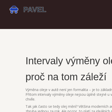
Intervaly výměny ol
proč na tom záleží
Výměna oleje v autě není jen formalita – je to základ
Přitom intervaly výměny oleje nejsou úplně stejné u vš
chvíle.
Tak jak často se tedy olej mění? Většina moderních 
zhruba jednou za rok. Ale pozor, to platí za ideálníc