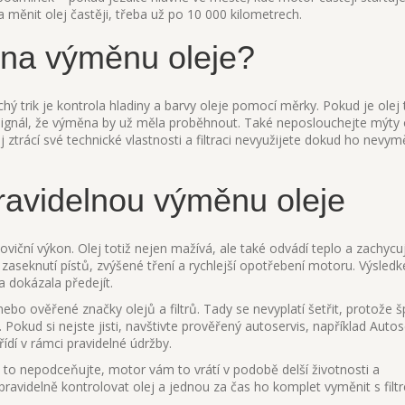
 měnit olej častěji, třeba už po 10 000 kilometrech.
s na výměnu oleje?
chý trik je kontrola hladiny a barvy oleje pomocí měrky. Pokud je olej
ý signál, že výměna by už měla proběhnout. Také neposlouchejte mýty
 ztrácí své technické vlastnosti a filtraci nevyužijete dokud ho nevym
ravidelnou výměnu oleje
viční výkon. Olej totiž nejen mažívá, ale také odvádí teplo a zachycu
 zaseknutí pístů, zvýšené tření a rychlejší opotřebení motoru. Výsled
 dokázala předejít.
í nebo ověřené značky olejů a filtrů. Tady se nevyplatí šetřit, protože 
 Pokud si nejste jisti, navštivte prověřený autoservis, například Autos
dí v rámci pravidelné údržby.
 to nepodceňujte, motor vám to vrátí v podobě delší životnosti a
avidelně kontrolovat olej a jednou za čas ho komplet vyměnit s filt