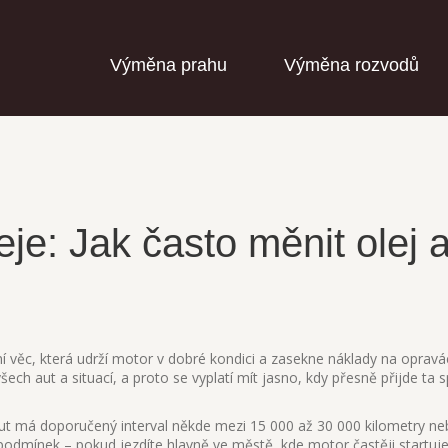
Výměna prahu
Výměna rozvodů
eje: Jak často měnit olej 
ní věc, která udrží motor v dobré kondici a zasekne náklady na opravá
ech aut a situací, a proto se vyplatí mít jasno, kdy přesně přijde ta 
aut má doporučený interval někde mezi 15 000 až 30 000 kilometry n
h podmínek – pokud jezdíte hlavně ve městě, kde motor častěji startuj