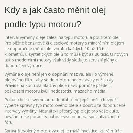
Kdy a jak často měnit olej
podle typu motoru?
Interval výměny oleje záleží na typu motoru a použitém oleji.
Pro běžné benzinové či dieselové motory s minerálním olejem
se doporučuje měnit olej zhruba každých 10 až 15 tisíc
kilometrů, u syntetických olejů to může být až 20 tisíc. U nových
aut s moderními motory však vždy sledujte servisní plány a
doporučení výrobce.
Výměna oleje není jen o doplnění maziva, ale i o výměně
olejového filtru, aby se do motoru nedostávaly nečistoty.
Pravidelná kontrola hladiny oleje navíc pomůže předejít
poškození motoru kvůli nedostatku mazacího média.
Pokud chcete svému autu dopřát tu nejlepší péči a bezpečí,
vyberte správný typ motorového oleje a dodržujte doporučené
intervaly výměny. Neznáte-li přesný typ oleje pro vaše auto,
neváhejte se poradit v autoservisu nebo na specializovaném
fóru.
Správně zvolený motorový olej je malá investice, která může