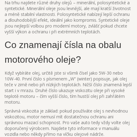
Na trhu najdete různé druhy olejů – minerální, polosyntetické a
syntetické. Minerální oleje jsou levnější, ale mají kratší životnost
a méně stabilní vlastnosti. Polosyntetické nabízejí lepší ochranu
a dlouhodobější efekt, ideální jako kompromis. Syntetické oleje
jsou nejlepší volbou pro moderní motory, zvlášť pokud chcete
vyšší výkon a ochranu i při extrémních teplotách.
Co znamenají čísla na obalu
motorového oleje?
Když vybíráte olej, určitě jste si všimli čísel jako 5W-30 nebo
10W-40. První číslo s písmenem „W“ (winter) popisuje, jak olej
teče v zimě nebo při nízkých teplotách. Nižší číslo znamená lepší
start i v mrazu. Druhé číslo ukazuje viskozitu oleje při vysoké
teplotě motoru – čím vyšší číslo, tím hustší olej při zahřátém
motoru.
Správná viskozita je základ: pokud používáte olej s nevhodnou
viskozitou, motor nemusí mít dostatečnou ochranu ani
správnou mazací schopnost. Pro vaše auto tedy vždy volte olej
doporučený výrobcem. Najdete tyto informace v manuálu
vozidla nebo někdy přímo na víčku olejové nádrže.