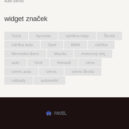
Auto servis
widget značek
Tesla
Hyundai
výměna oleje
Škoda
údržba auta
Opel
BMW
údržba
Mercedes-Benz
Mazda
motorový olej
auto
Ford
Renault
cena
servis auta
servis
servis Škoda
náklady
automobil