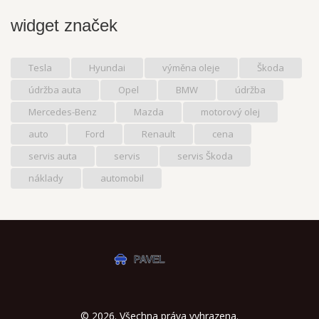
widget značek
Tesla
Hyundai
výměna oleje
Škoda
údržba auta
Opel
BMW
údržba
Mercedes-Benz
Mazda
motorový olej
auto
Ford
Renault
cena
servis auta
servis
servis Škoda
náklady
automobil
© 2026. Všechna práva vyhrazena.