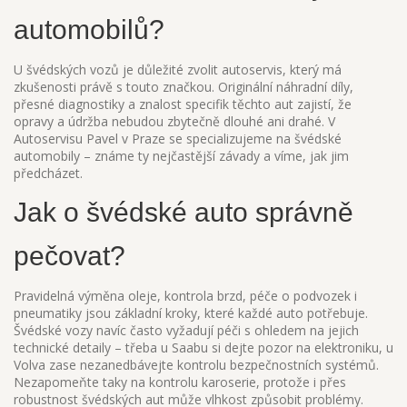
automobilů?
U švédských vozů je důležité zvolit autoservis, který má
zkušenosti právě s touto značkou. Originální náhradní díly,
přesné diagnostiky a znalost specifik těchto aut zajistí, že
opravy a údržba nebudou zbytečně dlouhé ani drahé. V
Autoservisu Pavel v Praze se specializujeme na švédské
automobily – známe ty nejčastější závady a víme, jak jim
předcházet.
Jak o švédské auto správně
pečovat?
Pravidelná výměna oleje, kontrola brzd, péče o podvozek i
pneumatiky jsou základní kroky, které každé auto potřebuje.
Švédské vozy navíc často vyžadují péči s ohledem na jejich
technické detaily – třeba u Saabu si dejte pozor na elektroniku, u
Volva zase nezanedbávejte kontrolu bezpečnostních systémů.
Nezapomeňte taky na kontrolu karoserie, protože i přes
robustnost švédských aut může vlhkost způsobit problémy.