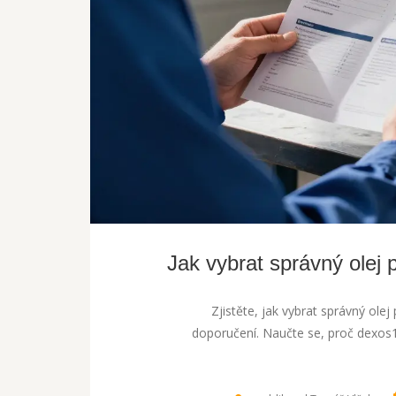
Jak vybrat správný olej
Zjistěte, jak vybrat správný ole
doporučení. Naučte se, proč dexos1