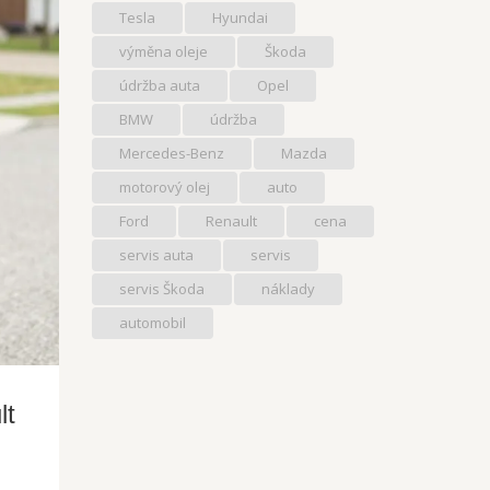
Tesla
Hyundai
výměna oleje
Škoda
údržba auta
Opel
BMW
údržba
Mercedes-Benz
Mazda
motorový olej
auto
Ford
Renault
cena
servis auta
servis
servis Škoda
náklady
automobil
lt