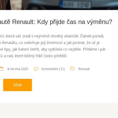
 autě Renault: Kdy přijde čas na výměnu?
ěcí, která vás zradí v nejméně vhodný okamžik. Článek poradí,
u Renaultu, co ovlivňuje její životnost a jak poznat, že už je
é tipy, jak baterii šetřit, aby vydržela co nejdéle. Přidáme i pár
ů a rad, které běžný řidič často přehlíží.
8 června 2025
Komentáře [ 0 ]
Renault
více