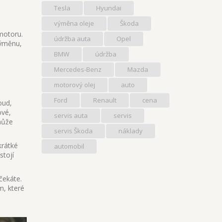
Tesla
Hyundai
výměna oleje
Škoda
 motoru.
údržba auta
Opel
 výměnu,
BMW
údržba
Mercedes-Benz
Mazda
motorový olej
auto
Ford
Renault
cena
oud,
ové,
servis auta
servis
může
servis Škoda
náklady
krátké
automobil
stojí
čekáte.
m, které