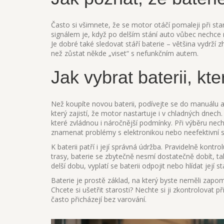
Často si všimnete, že se motor otáčí pomaleji při star
signálem je, když po delším stání auto vůbec nechce n
Je dobré také sledovat stáří baterie – většina vydrží zh
než zůstat někde „viset“ s nefunkčním autem.
Jak vybrat baterii, kt
Než koupíte novou baterii, podívejte se do manuálu au
který zajistí, že motor nastartuje i v chladných dnech
které zvládnou i náročnější podmínky. Při výběru nec
znamenat problémy s elektronikou nebo neefektivní s
K baterii patří i její správná údržba. Pravidelně kontr
trasy, baterie se zbytečně nesmí dostatečně dobít, ta
delší dobu, vyplatí se baterii odpojit nebo hlídat jej
Baterie je prostě základ, na který byste neměli zapom
Chcete si ušetřit starosti? Nechte si ji zkontrolovat 
často přicházejí bez varování.