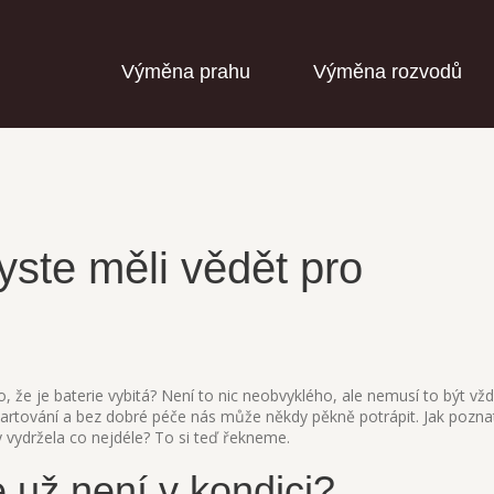
Výměna prahu
Výměna rozvodů
byste měli vědět pro
 že je baterie vybitá? Není to nic neobvyklého, ale nemusí to být vžd
artování a bez dobré péče nás může někdy pěkně potrápit. Jak poznat
by vydržela co nejdéle? To si teď řekneme.
e už není v kondici?