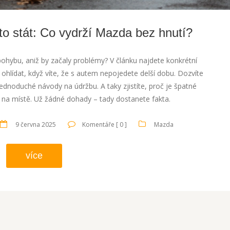
to stát: Co vydrží Mazda bez hnutí?
ohybu, aniž by začaly problémy? V článku najdete konkrétní
o ohlídat, když víte, že s autem nepojedete delší dobu. Dozvíte
jednoduché návody na údržbu. A taky zjistíte, proč je špatné
y na místě. Už žádné dohady – tady dostanete fakta.
9 června 2025
Komentáře [ 0 ]
Mazda
více