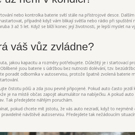
tování nebo kontrolka baterie svítí stále na přístrojové desce. Dalším
astartovat, případně když vám blikají světla nebo rádio při spuštění
ruba 3 až 5 let. Když se blíží konec její životnosti, je lepší myslet na
erá váš vůz zvládne?
ta, jakou kapacitu a rozměry potřebujete. Důležitý je i startovací pr
. Oblíbené jsou baterie s údržbou bez nutnosti dolévání, tzv. bezúdržb
hte poradit odborníka v autoservisu, protože špatně zvolená baterie 
tartování.
olujte čistotu pólů a zda jsou pevně připojené. Pokud auto často jezdí 
kže je na místě občas zapojit akumulátor na nabíječku. A pokud auto 
í stav. Tak předejdete náhlým poruchám.
ínat, pokud chcete mít jistotu, že vás auto nezradí, když to nejméně 
při pravidelné návštěvě autoservisu. Předejdete tak nežádoucím situací