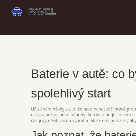
Baterie v autě: co 
spolehlivý start
Už se vám někdy stalo, že auto nenaskočí právě proto,
otázka počasí nebo náhody. Autobaterie je srdcem st
čas ji vyměnit, jakou vybrat a jak se o ni postarat, a
Jak poznat, že bateri