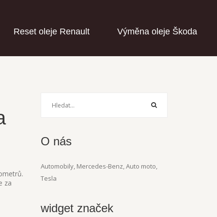
Reset oleje Renault
Výměna oleje Škoda
a
O nás
Automobily, Mercedes-Benz, Auto moto,
lometrů.
Tesla
e za
widget značek