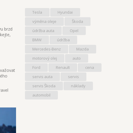
Tesla
Hyundai
výměna oleje
Škoda
vu brzd
údržba auta
Opel
kejte,
BMW
údržba
Mercedes-Benz
Mazda
motorový olej
auto
Ford
Renault
cena
uvažovat
vého
servis auta
servis
servis Škoda
náklady
Pavel
automobil