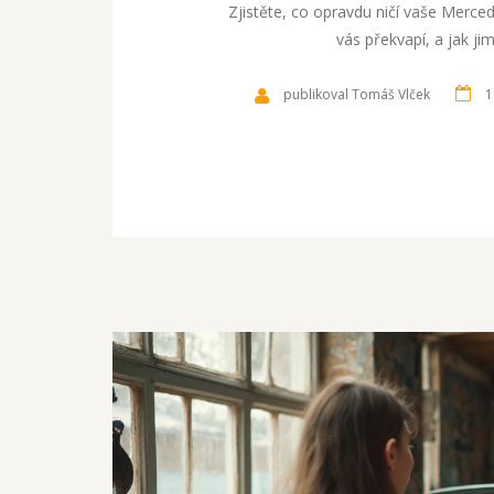
Zjistěte, co opravdu ničí vaše Merce
vás překvapí, a jak ji
publikoval Tomáš Vlček
1