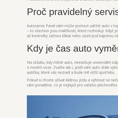
Proč pravidelný servi
Autoservis Pavel vám může pomoct udržet auto v top k
– to všechno jsou maličkosti, které rozhodují. Když 
až kontrolky začnou blikat nebo zazní pod kapotou n
Kdy je čas auto vymě
Na otázku, kdy měnit auto, neexistuje univerzální od
o novém voze. Zvažte ale i, jestli vám auto stále v
autíčka, které vás nezradí a bude mít nižší spotřebu.
Pokud si chcete užívat klidnou jízdu a vyhnout se ne
vám poradíme, co je nejlepší pro vašeho plechového 