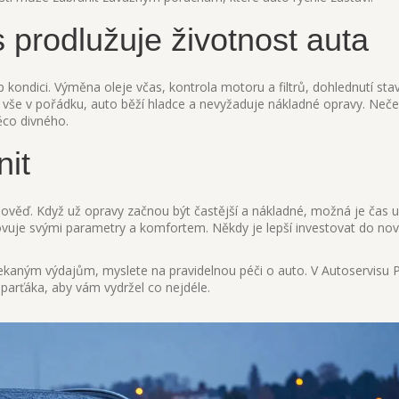
s prodlužuje životnost auta
ondici. Výměna oleje včas, kontrola motoru a filtrů, dohlednutí sta
je vše v pořádku, auto běží hladce a nevyžaduje nákladné opravy. Neče
ěco divného.
nit
pověď. Když už opravy začnou být častější a nákladné, možná je čas 
yhovuje svými parametry a komfortem. Někdy je lepší investovat do no
čekaným výdajům, myslete na pravidelnou péči o auto. V Autoservisu 
parťáka, aby vám vydržel co nejdéle.