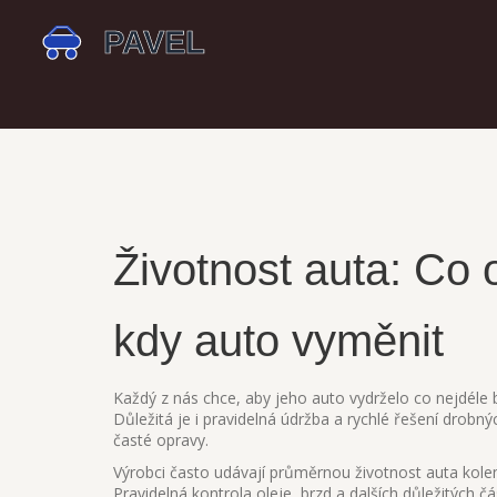
Životnost auta: Co ov
kdy auto vyměnit
Každý z nás chce, aby jeho auto vydrželo co nejdéle b
Důležitá je i pravidelná údržba a rychlé řešení drobný
časté opravy.
Výrobci často udávají průměrnou životnost auta kolem 
Pravidelná kontrola oleje, brzd a dalších důležitých 