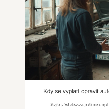
Kdy se vyplatí opravit au
Stojíte před otázkou, jestli má smys