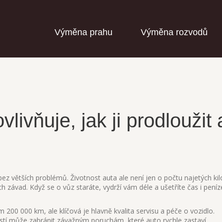
Výměna prahu
Výměna rozvodů
livňuje, jak ji prodloužit 
ez větších problémů. Životnost auta ale není jen o počtu najetých ki
ch závad. Když se o vůz staráte, vydrží vám déle a ušetříte čas i peníz
200 000 km, ale klíčová je hlavně kvalita servisu a péče o vozidlo.
částí může zabránit závažným poruchám, které auto rychle zastaví.