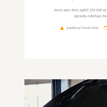
Nové auto dnes vydrží 250 000 až 
opravdu ovlivňuje živo
publikoval Tomáš Vlček